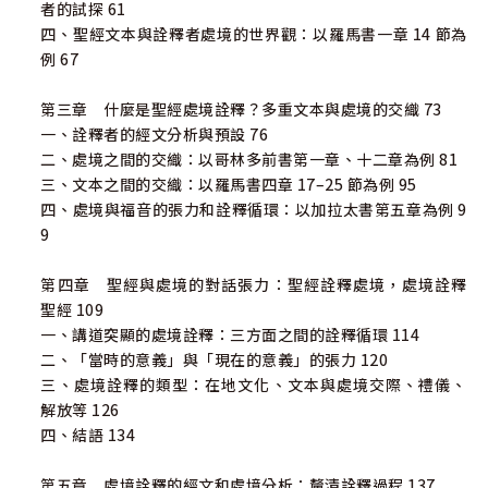
者的試探 61
四、聖經文本與詮釋者處境的世界觀：以羅馬書一章 14 節為
例 67
第三章 什麼是聖經處境詮釋？多重文本與處境的交織 73
一、詮釋者的經文分析與預設 76
二、處境之間的交織：以哥林多前書第一章、十二章為例 81
三、文本之間的交織：以羅馬書四章 17–25 節為例 95
四、處境與福音的張力和詮釋循環：以加拉太書第五章為例 9
9
第四章 聖經與處境的對話張力：聖經詮釋處境，處境詮釋
聖經 109
一、講道突顯的處境詮釋：三方面之間的詮釋循環 114
二、「當時的意義」與「現在的意義」的張力 120
三、處境詮釋的類型：在地文化、文本與處境交際、禮儀、
解放等 126
四、結語 134
第五章 處境詮釋的經文和處境分析：釐清詮釋過程 137