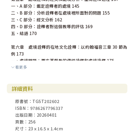
一、A 部分：鑑定詮釋者的處境 145
二、B 部分：分析詮釋者在處境裡所面對的問題 155
三、C 部分：經文分析 162
四、D 部分：詮釋者對這個教導的評估 169
五、結語 170
第六章 處境詮釋的在地文化詮釋：以約翰福音三章 30 節為
例 173
一、處境問題：西方基督教的傳統詮釋和處境詮釋 175
看更多
（一）個人中心的文化？群體中心的文化？ 178
二、詮釋框架：「有限資源」的世界觀？ 180
三、文本的文學特色：諷刺與矛盾 183
詳細資料
四、符號學的文本分析：約翰福音三章 22 節至四章 3 節 186
（一）以見證為意義的洗禮 188
原書號：TGST202602
（二）約翰與法利賽人的友好關係？ 190
ISBN：9786267796337
（三）約翰的見證？ 191
出版日期：20260401
五、結語 193
頁數：256
尺寸：23ｘ16.5ｘ1.4cm
第七章 處境詮釋的解放詮釋：以加拉太書四章 21–31 節為