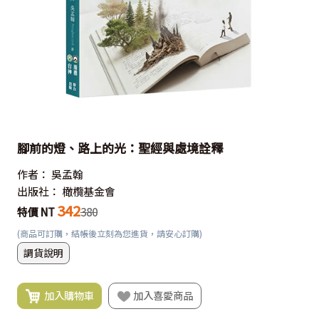
腳前的燈、路上的光：聖經與處境詮釋
作者：
吳孟翰
出版社：
橄欖基金會
342
特價 NT
380
(商品可訂購，結帳後立刻為您進貨，請安心訂購)
調貨說明
加入購物車
加入喜愛商品