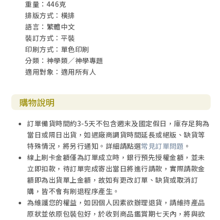
重量：446克
例 195
排版方式：橫排
一、處境問題：不同的價值觀和實踐 200
語言：繁體中文
二、詮釋框架：天啟事件帶來的自由與重啟 204
裝訂方式：平裝
三、文本的「比方」特色：一對一對應、二元對立？ 208
印刷方式：單色印刷
四、結語 219
分類：神學類／神學專題
適用對象：適用所有人
結語 處境詮釋：對話與突破 221
一、處境詮釋的張力：以哥林多前書九章 19–23 節為例 224
二、處境詮釋的教牧關懷：以加拉太書一章 24 節為例 230
購物說明
三、結語 237
訂單備貨時間約3-5天不包含週末及國定假日，庫存足夠為
參考書目 (Select Bibliography) 239
當日或隔日出貨，如遇廠商調貨時間延長或絕版、缺貨等
特殊情況，將另行通知。詳細請點選
常見訂單問題
。
線上刷卡金額僅為訂單成立時，銀行預先授權金額，並未
立即扣款，待訂單完成寄出當日將進行請款，實際請款金
額即為出貨單上金額，故如有更改訂單、缺貨或取消訂
購，皆不會有刷退程序產生。
為維護您的權益，如因個人因素欲辦理退貨，請維持產品
原狀並依原包裝包好，於收到商品鑑賞期七天內，將與欲