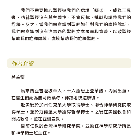
我們不需要擔心聖經被我們的處境「綁架」，成為工具
書，彷彿聖經沒有其主體性，不會反抗、挑戰和調整我們的
詮釋。反之，當我們愈意識到聖經如何對我們的處境說話，
我們愈意識到沒有注意過的聖經文本層面和意義，以致聖經
幫助我們詮釋處境，處境幫助我們詮釋聖經。
作者介紹
吳孟翰
馬來西亞吉隆坡華人，十六歲患上登革熱，內臟出血，
在醫生們認為無可救藥時，神蹟地快速康復。
赴美後於加州伯克萊大學取得學士、聯合神學研究院取
得碩士，並於范德堡大學獲得哲學博士。之後在美國牧會和
開拓教會，並在亞洲宣教。
目前任教於台灣神學研究學院，並擔任神學研究所所長
和神學碩士班主任。