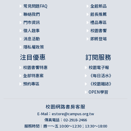
常見問題FAQ
全館新品
聯絡我們
館長推薦
門市資訊
禮品專區
徵人啟事
校園書饗
消息活動
即將登場
隱私權政策
注目優惠
訂閱服務
校園書饗特惠
校園電子報
全部特惠案
《每日活水》
預約專區
《校園雜誌》
OPEN學習
校園網路書房客服
E-Mail：
estore@campus.org.tw
傳真電話：02-2918-2466
服務時間：週一～五 10:00～12:30；13:30～18:00