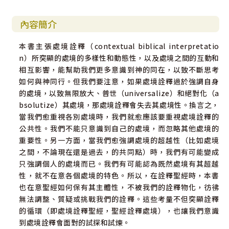
內容簡介
本書主張處境詮釋（contextual biblical interpretatio
n）所突顯的處境的多樣性和動態性，以及處境之間的互動和
相互影響，能幫助我們更多意識到神的同在，以致不斷思考
如何與神同行。但我們要注意，如果處境詮釋過於強調自身
的處境，以致無限放大、普世（universalize）和絕對化（a
bsolutize）其處境，那處境詮釋會失去其處境性。換言之，
當我們愈重視各別處境時，我們就愈應該要重視處境詮釋的
公共性。我們不能只意識到自己的處境，而忽略其他處境的
重要性。另一方面，當我們愈強調處境的超越性（比如處境
之間，不論現在還是過去，的共同點）時，我們有可能變成
只強調個人的處境而已。我們有可能認為既然處境有其超越
性，就不在意各個處境的特色。所以，在詮釋聖經時，本書
也在意聖經如何保有其主體性，不被我們的詮釋物化，彷彿
無法調整、質疑或挑戰我們的詮釋。這些考量不但突顯詮釋
的循環（即處境詮釋聖經，聖經詮釋處境），也讓我們意識
到處境詮釋會面對的試探和試煉。