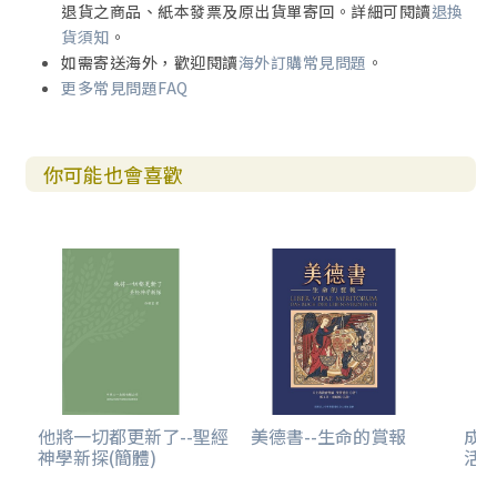
退貨之商品、紙本發票及原出貨單寄回。詳細可閱讀
退換
貨須知
。
如需寄送海外，歡迎閱讀
海外訂購常見問題
。
更多常見問題FAQ
你可能也會喜歡
他將一切都更新了--聖經
美德書--生命的賞報
成
神學新探(簡體)
活