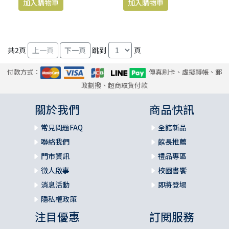
共
2
頁
跳到
頁
付款方式：
傳真刷卡、虛擬轉帳、郵
政劃撥、超商取貨付款
關於我們
商品快訊
常見問題FAQ
全館新品
聯絡我們
館長推薦
門市資訊
禮品專區
徵人啟事
校園書饗
消息活動
即將登場
隱私權政策
注目優惠
訂閱服務