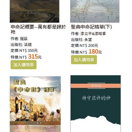
申命記概要--萬有都是歸於
聖典申命記精華(下)
祂
作者:
漆立平&漆哈拿
作者:
寇茲
出版社:
永望
出版社:
活道
定價:NT$ 200元
180
定價:NT$ 350元
特價:NT$
元
315
特價:NT$
元