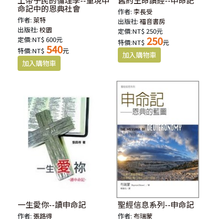
上帝子民的倫理學--重現申
舊約生命讀經--申命記
命記中的恩典社會
作者:
李長受
作者:
萊特
出版社:
福音書房
出版社:
校園
定價:NT$ 250元
250
定價:NT$ 600元
特價:NT$
元
540
特價:NT$
元
一生愛你--讀申命記
聖經信息系列--申命記
作者:
張路得
作者:
布瑞蒙