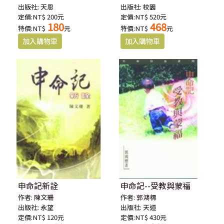
出版社:
天恩
出版社:
校園
定價:NT$ 200元
定價:NT$ 520元
180
468
特價:NT$
元
特價:NT$
元
申命記新詮
申命記--受教與蒙福
作者:
陳文珊
作者:
郭鴻標
出版社:
永望
出版社:
天道
定價:NT$ 120元
定價:NT$ 430元