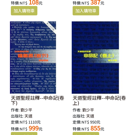
108
387
特價:NT$
元
特價:NT$
元
天道聖經註釋--申命記(卷
天道聖經註釋--申命記(卷
下)
上)
作者:
劉少平
作者:
劉少平
出版社:
天道
出版社:
天道
定價:NT$ 1110元
定價:NT$ 950元
999
855
特價:NT$
元
特價:NT$
元