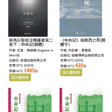
房角石聖經注釋叢書第二
《申命記》與摩西之死(簡
卷下：申命記(簡體)
體字)
作者:
尤金．梅理爾 (Eugene H.
作者:
丹尼斯．奧爾森
Merrill)
出版社:
經典傳承出版有限公司
出版社:
恩道出版有限公司
定價:NT$ 420元
420
定價:NT$ 1650元
特價:NT$
元
1485
特價:NT$
元