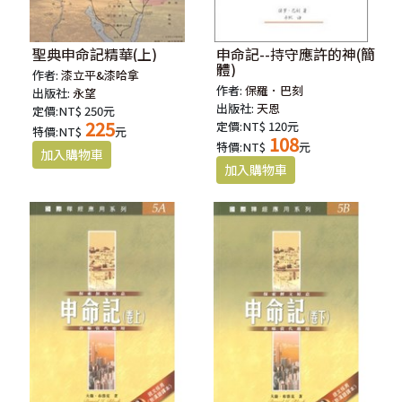
聖典申命記精華(上)
申命記--持守應許的神(簡
體)
作者:
漆立平&漆哈拿
作者:
保羅．巴刻
出版社:
永望
出版社:
天恩
定價:NT$ 250元
225
定價:NT$ 120元
特價:NT$
元
108
特價:NT$
元