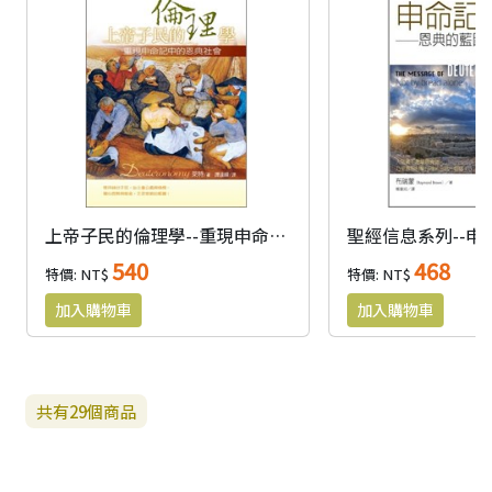
上帝子民的倫理學--重現申命記中的恩典社會
聖經信息系列--申
540
468
特價: NT$
特價: NT$
共有
29
個商品