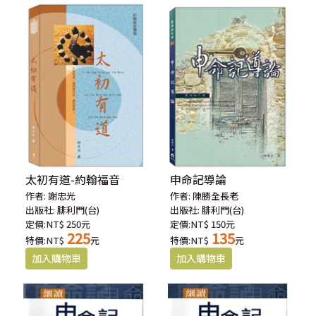
太初有道-約翰福音
申命記導論
作者:
謝忠光
作者:
陳勝全長老
出版社:
腓利門(台)
出版社:
腓利門(台)
定價:NT$ 250元
定價:NT$ 150元
225
135
特價:NT$
元
特價:NT$
元