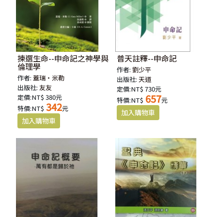
揀選生命--申命記之神學與
普天註釋--申命記
倫理學
作者:
劉少平
作者:
蓋瑞‧米勒
出版社:
天道
出版社:
友友
定價:NT$ 730元
657
定價:NT$ 380元
特價:NT$
元
342
特價:NT$
元