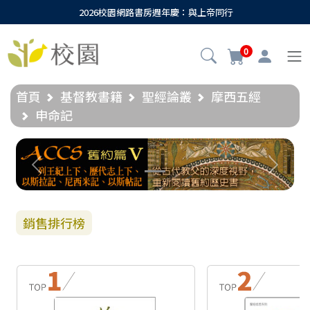
2026校園網路書房週年慶：與上帝同行
0
首頁
基督教書籍
聖經論叢
摩西五經
申命記
Previous
Next
銷售排行榜