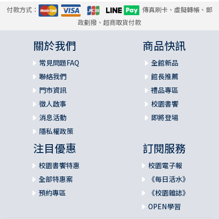
付款方式：
傳真刷卡、虛擬轉帳、郵
政劃撥、超商取貨付款
關於我們
商品快訊
常見問題FAQ
全館新品
聯絡我們
館長推薦
門市資訊
禮品專區
徵人啟事
校園書饗
消息活動
即將登場
隱私權政策
注目優惠
訂閱服務
校園書饗特惠
校園電子報
全部特惠案
《每日活水》
預約專區
《校園雜誌》
OPEN學習