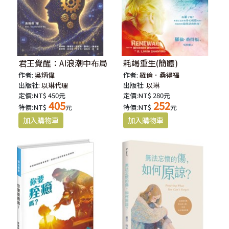
君王覺醒：AI浪潮中布局
耗竭重生(簡體)
作者:
吳炳偉
作者:
羅倫．桑得福
出版社:
以琳代理
出版社:
以琳
定價:NT$ 450元
定價:NT$ 280元
405
252
特價:NT$
元
特價:NT$
元