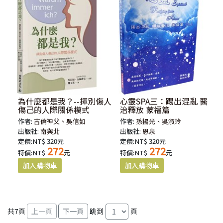
為什麼都是我？--揮別傷人
心靈SPA三：踢出混亂 醫
傷己的人際關係模式
治釋放 蒙福篇
作者:
古倫神父、吳信如
作者:
孫揚光、吳淑玲
出版社:
南與北
出版社:
恩泉
定價:NT$ 320元
定價:NT$ 320元
272
272
特價:NT$
元
特價:NT$
元
共
7
頁
跳到
頁