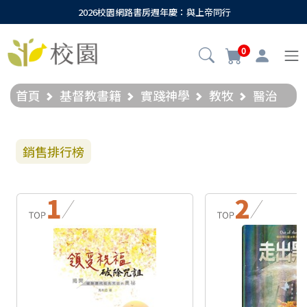
2026校園網路書房週年慶：與上帝同行
0
首頁
基督教書籍
實踐神學
教牧
醫治
銷售排行榜