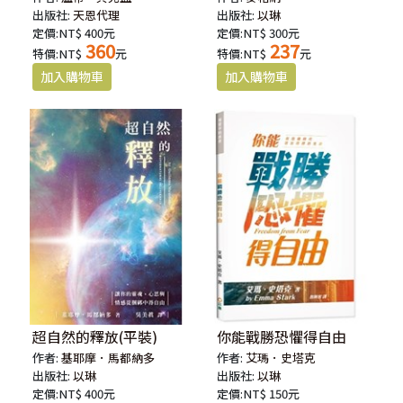
出版社:
天恩代理
出版社:
以琳
定價:NT$ 400元
定價:NT$ 300元
360
237
特價:NT$
元
特價:NT$
元
超自然的釋放(平裝)
你能戰勝恐懼得自由
作者:
基耶摩．馬都納多
作者:
艾瑪．史塔克
出版社:
以琳
出版社:
以琳
定價:NT$ 400元
定價:NT$ 150元