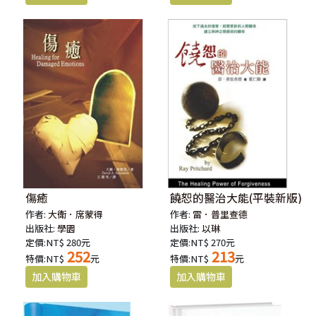
傷癒
饒恕的醫治大能(平裝新版)
作者:
大衛．席蒙得
作者:
雷．普里查德
出版社:
學園
出版社:
以琳
定價:NT$ 280元
定價:NT$ 270元
252
213
特價:NT$
元
特價:NT$
元