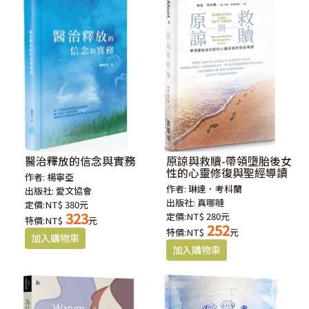
醫治釋放的信念與實務
原諒與救贖-帶領墮胎後女
性的心靈修復與聖經導讀
作者:
楊寧亞
作者:
琳達．考科蘭
出版社:
愛文協會
出版社:
真哪噠
定價:NT$ 380元
323
定價:NT$ 280元
特價:NT$
元
252
特價:NT$
元