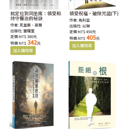
就定位到同坐席：領受和
領受祝福，破除咒詛(下)
持守醫治的祕訣
作者:
馬利亞
作者:
克里斯．高爾
出版社:
以琳
出版社:
靈糧堂
定價:NT$ 450元
405
定價:NT$ 380元
特價:NT$
元
342
特價:NT$
元