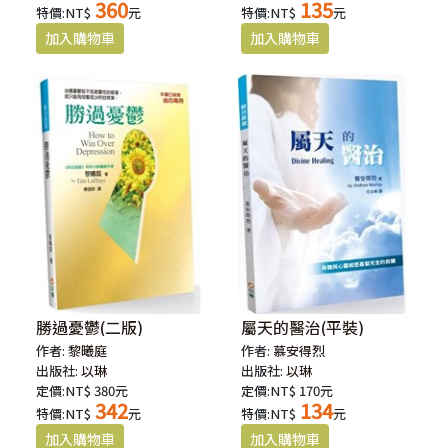
360
135
特價:NT$
元
特價:NT$
元
勝過憂鬱(二版)
屬天的醫治(平裝)
作者:
黎曦庭
作者:
慕安得烈
出版社:
以琳
出版社:
以琳
定價:NT$ 380元
定價:NT$ 170元
342
134
特價:NT$
元
特價:NT$
元