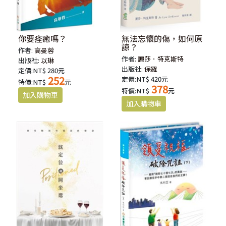
你要痊癒嗎？
無法忘懷的傷，如何原
諒？
作者:
高曼蓉
作者:
麗莎．特克斯特
出版社:
以琳
出版社:
保羅
定價:NT$ 280元
252
定價:NT$ 420元
特價:NT$
元
378
特價:NT$
元