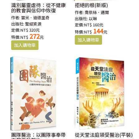
識別屬靈虐待：從不健康
拒絕的根(新版)
的教會與信仰中恢復
作者:
喬依絲．邁爾
作者:
雷米．迪德里奇
出版社:
以琳
出版社:
聖經資源
定價:NT$ 160元
144
定價:NT$ 320元
特價:NT$
元
272
特價:NT$
元
團隊醫治：以團隊事奉帶
從天堂法庭領受醫治(平裝)