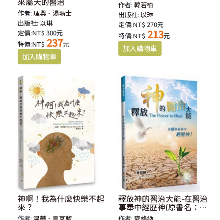
來屬天的醫治
作者:
韓若柏
作者:
理奧．湯瑪士
出版社:
以琳
出版社:
以琳
定價:NT$ 270元
213
定價:NT$ 300元
特價:NT$
元
237
特價:NT$
元
神啊！我為什麼快樂不起
釋放神的醫治大能-在醫治
來？
事奉中經歷神(原書名：醫
治的大能)
作者:
溫蒂．貝克藍
作者:
麥格納