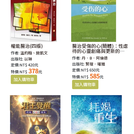
權能醫治(四版)
醫治受傷的心(簡體)：性虐
待的心靈創痛與更新的盼
作者:
溫約翰、施凱文
望
作者:
丹．B．阿倫德
出版社:
以琳
出版社:
賢理．璀雅
定價:NT$ 420元
378
定價:NT$ 650元
特價:NT$
元
585
特價:NT$
元