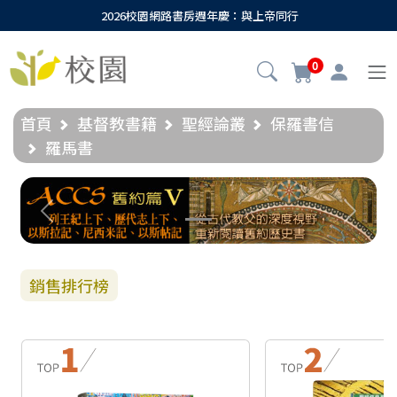
2026校園網路書房週年慶：與上帝同行
0
首頁
基督教書籍
聖經論叢
保羅書信
羅馬書
Previous
Next
銷售排行榜