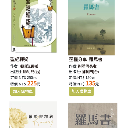
聖經釋疑
靈糧分享-羅馬書
作者:
謝順道長老
作者:
謝溪海長老
出版社:
腓利門(台)
出版社:
腓利門(台)
定價:NT$ 250元
定價:NT$ 150元
225
135
特價:NT$
元
特價:NT$
元