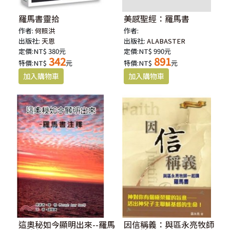
羅馬書靈拾
美感聖經：羅馬書
作者:
何照洪
作者:
出版社:
天恩
出版社:
ALABASTER
定價:NT$ 380元
定價:NT$ 990元
342
891
特價:NT$
元
特價:NT$
元
這奧秘如今顯明出來--羅馬
因信稱義：與區永亮牧師