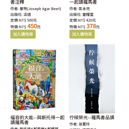
書注釋
一起讀羅馬書
作者:
畢特(Joseph Agar Beet)
作者:
區永亮
出版社:
活道
出版社:
靈糧堂
定價:NT$ 500元
定價:NT$ 420元
450
378
特價:NT$
元
特價:NT$
元
福音的大能--與斯托得一起
佇候榮光--羅馬書品讀
讀羅馬書
作者:
孫寶玲
作者:
斯托得&藍戴樂&藍姍蒂