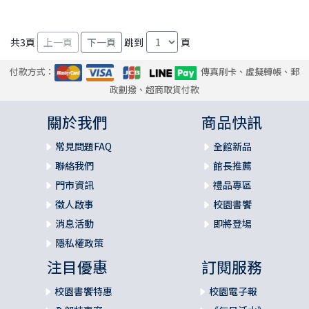
共
3
頁
跳到
頁
付款方式：
傳真刷卡、虛擬轉帳、郵
政劃撥、超商取貨付款
關於我們
商品快訊
常見問題FAQ
全館新品
聯絡我們
館長推薦
門市資訊
禮品專區
徵人啟事
校園書饗
消息活動
即將登場
隱私權政策
注目優惠
訂閱服務
校園書饗特惠
校園電子報