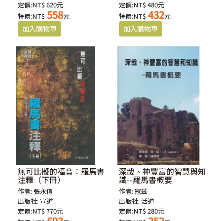
定價:NT$ 620元
定價:NT$ 480元
558
432
特價:NT$
元
特價:NT$
元
無可比擬的福音︰羅馬書
深哉、神豐富的智慧與知
注釋（下冊）
識--羅馬書概要
作者:
張永信
作者:
寇茲
出版社:
宣道
出版社:
活道
定價:NT$ 770元
定價:NT$ 280元
693
252