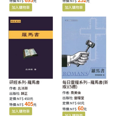
特價:NT$
元
特價:NT$
元
研經系列-羅馬書
每日靈糧系列--羅馬書(新
版)(5週)
作者:
呂沛淵
作者:
喬美倫
出版社:
歸正
出版社:
靈糧堂
定價:NT$ 450元
405
定價:NT$ 60元
特價:NT$
元
60
特價:NT$
元