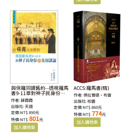
與保羅同讀舊約--透視羅馬
ACCS:羅馬書(精)
書9-11章對神子民身份的
作者:
傑拉爾德‧布雷
先知講論
作者:
薛霞霞
出版社:
校園
出版社:
天道
定價:NT$ 860元
774
定價:NT$ 890元
特價:NT$
元
801
特價:NT$
元