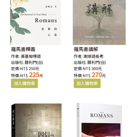
羅馬書釋義
羅馬書講解
作者:
黃基甸傳道
作者:
謝順道長老
出版社:
腓利門(台)
出版社:
腓利門(台)
定價:NT$ 250元
定價:NT$ 300元
225
270
特價:NT$
元
特價:NT$
元