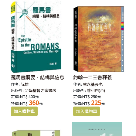
羅馬書綱要、結構與信息
約翰一二三書釋義
作者:
阮雄
作者:
林永基長老
出版社:
北聖基督之家書房
出版社:
腓利門(台)
定價:NT$ 400元
定價:NT$ 250元
360
225
特價:NT$
元
特價:NT$
元