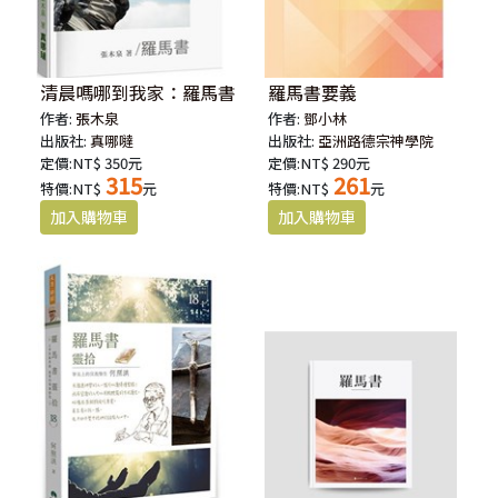
清晨嗎哪到我家：羅馬書
羅馬書要義
作者:
張木泉
作者:
鄧小林
出版社:
真哪噠
出版社:
亞洲路德宗神學院
定價:NT$ 350元
定價:NT$ 290元
315
261
特價:NT$
元
特價:NT$
元