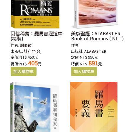
因信稱義：羅馬書證道集
美感聖經：ALABASTER
(精裝)
Book of Romans ( NLT )
作者:
謝順道
作者:
出版社:
腓利門(台)
出版社:
ALABASTER
定價:NT$ 450元
定價:NT$ 990元
405
891
特價:NT$
元
特價:NT$
元