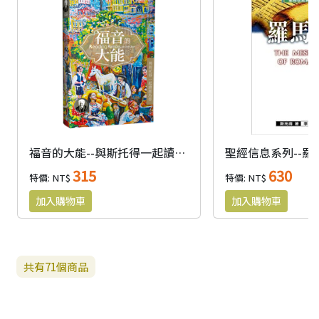
福音的大能--與斯托得一起讀羅馬書
聖經信息系列--羅
315
630
特價: NT$
特價: NT$
共有
71
個商品