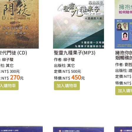
代門徒 (CD)
聖靈九種果子(MP3)
擁抱你
姻觸礁的
:
柳子駿
作者:
柳子駿
作者:
劉哲
社:
其它
出版社:
其它
出版社:
:NT$ 300元
定價:NT$ 500元
270
450
定價:NT$
:NT$
元
特價:NT$
元
特價:NT$