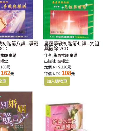
戰初階第八課--爭戰
屬靈爭戰初階第七課--咒詛
3CD
與破除 2CD
牧師 主講
作者:
朱柬牧師 主講
靈糧堂
出版社:
靈糧堂
 180元
定價:NT$ 120元
162
108
元
特價:NT$
元