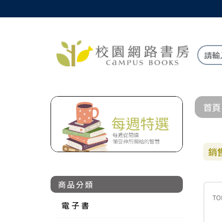
首頁
銷
商品分類
電 子 書