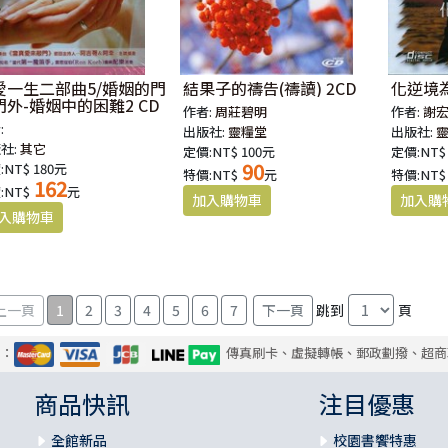
愛一生二部曲5/婚姻的門
結果子的禱告(禱讀) 2CD
化逆境為
門外-婚姻中的困難2 CD
作者:
周莊碧明
作者:
謝
:
出版社:
靈糧堂
出版社:
社:
其它
定價:NT$ 100元
定價:NT$
90
:NT$ 180元
特價:NT$
元
特價:NT$
162
:NT$
元
1
2
3
4
5
6
7
跳到
頁
式：
傳真刷卡、虛擬轉帳、郵政劃撥、超商
商品快訊
注目優惠
全館新品
校園書饗特惠