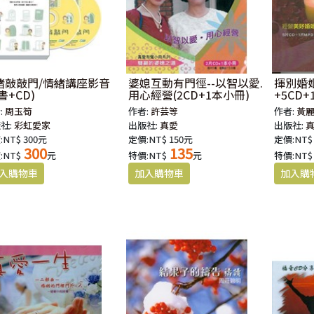
緒敲敲門/情緒講座影音
婆媳互動有門徑--以智以愛.
揮別婚姻
書+CD)
用心經營(2CD+1本小冊)
+5CD+
:
周玉筍
作者:
許芸等
作者:
黃
社:
彩虹愛家
出版社:
真愛
出版社:
:NT$ 300元
定價:NT$ 150元
定價:NT$
300
135
:NT$
元
特價:NT$
元
特價:NT$