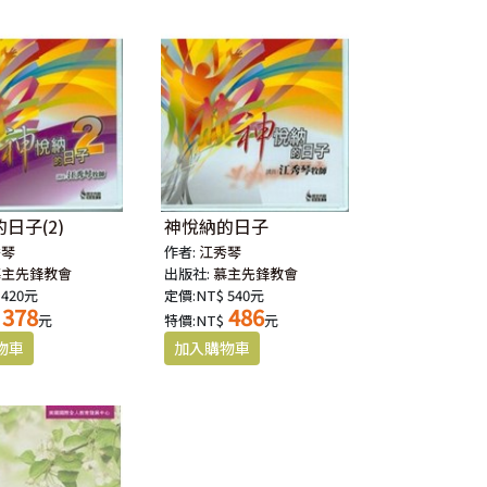
日子(2)
神悅納的日子
秀琴
作者:
江秀琴
慕主先鋒教會
出版社:
慕主先鋒教會
 420元
定價:NT$ 540元
378
486
元
特價:NT$
元