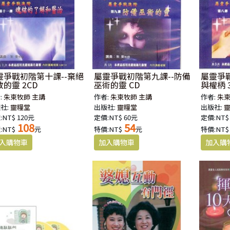
靈爭戰初階第十課--棄絕
屬靈爭戰初階第九課--防備
屬靈爭
的靈 2CD
巫術的靈 CD
與權柄 
:
朱柬牧師 主講
作者:
朱柬牧師 主講
作者:
朱柬
社:
靈糧堂
出版社:
靈糧堂
出版社:
:NT$ 120元
定價:NT$ 60元
定價:NT$
108
54
:NT$
元
特價:NT$
元
特價:NT$