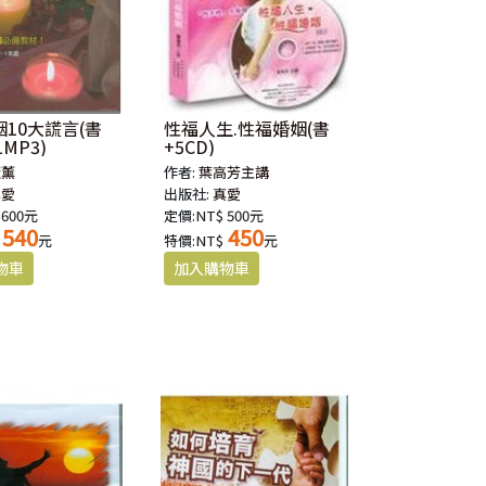
10大謊言(書
性福人生.性福婚姻(書
1MP3)
+5CD)
麗薰
作者:
葉高芳主講
真愛
出版社:
真愛
 600元
定價:NT$ 500元
540
450
元
特價:NT$
元