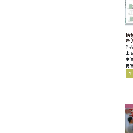
情
書(
作者
出版
定價
特價