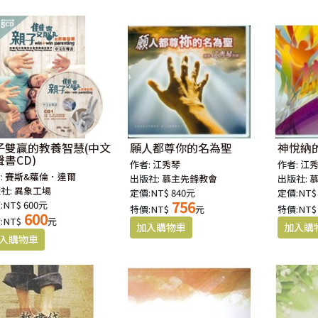
子雙贏的教養智慧(中文
願人都尊你的名為聖
神悅納的
聲書CD)
作者:
江秀琴
作者:
江
:
賽斯&蘿倫．達爾
出版社:
慕主先鋒教會
出版社:
社:
異象工場
定價:NT$ 840元
定價:NT$
756
:NT$ 600元
特價:NT$
元
特價:NT$
600
:NT$
元