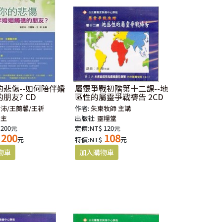
的悲傷--如何陪伴婚
屬靈爭戰初階第十二課--地
朋友? CD
區性的屬靈爭戰禱告 2CD
沛/王蘭馨/王祈
作者:
朱柬牧師 主講
證主
出版社:
靈糧堂
 200元
定價:NT$ 120元
200
108
元
特價:NT$
元