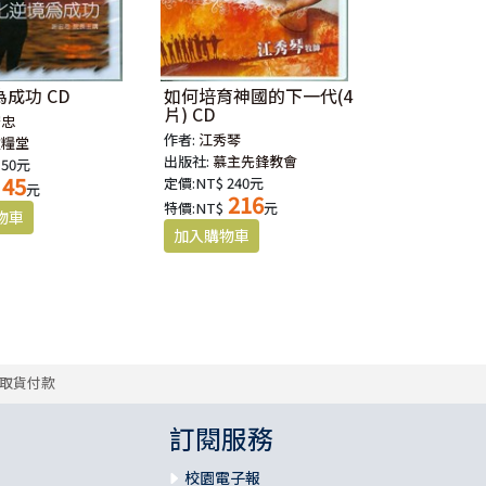
成功 CD
如何培育神國的下一代(4
片) CD
宏忠
作者:
江秀琴
靈糧堂
出版社:
慕主先鋒教會
 50元
45
定價:NT$ 240元
元
216
特價:NT$
元
取貨付款
訂閱服務
校園電子報