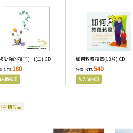
樣愛你的孩子(一)(二) CD
如何教養孩童(10片) CD
180
540
: NT$
特價: NT$
有
145
個商品