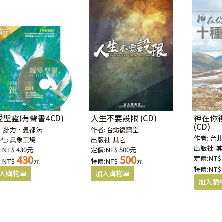
愛聖靈(有聲書4CD)
人生不要設限 (CD)
神在你
(CD)
:
腓力．曼都法
作者:
台北復興堂
作者:
台
社:
異象工場
出版社:
其它
出版社:
:NT$ 430元
定價:NT$ 500元
430
500
定價:NT$
:NT$
元
特價:NT$
元
特價:NT$