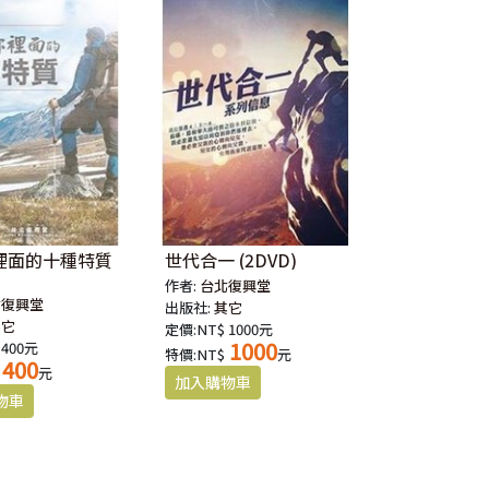
裡面的十種特質
世代合一 (2DVD)
作者:
台北復興堂
北復興堂
出版社:
其它
其它
定價:NT$ 1000元
1000
 400元
特價:NT$
元
400
元