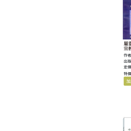
屬
宗教
作者
出版
定價
特價