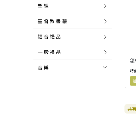
聖 經
基 督 教 書 籍
新 舊 約 聖 經
福 音 禮 品
簡 體 聖 經
聖 經 論 叢
和 合 本
一 般 禮 品
英 文 聖 經
神 學 類
福 音 飾 品 配 件
和 合 本 標 點
參 考 書 工 具 書
怎
音 樂
外 文 聖 經
實 踐 神 學
福 音 家 飾 用 品
一 般 卡 片
新 標 點 和 合 本
K J V
摩 西 五 經
系 統 神 學
福 音 項 鍊
讀 經 法
特價
中 外 文 聖 經
教 會 歷 史
福 音 生 活 雜 貨
一 般 文 具
詩 本 樂 譜
和 合 本 修 訂 版
E S V
歷 史 書
神 、 創 造
宣 教 差 傳
福 音 耳 環 / 耳 夾
福 音 桌 飾 品
萬 用 卡
釋 經 法
創 世 記
註 釋 本 聖 經
生 命 造 就
福 音 食 器 廚 房
食 器 廚 房
C D
現 代 中 文 譯 本
G N B
和 合 本 / N I V
舊 約 註 釋
基 督
社 會 參 與
歷 史
福 音 手 環 / 手 鍊
福 音 布 軸 掛 畫
福 音 服 飾 布 品
貼 紙
日 記 . 筆 記
音 樂 叢 書
聖 經 概 論
出 埃 及 記
約 書 亞 記
共
選 摘 本
見 證 傳 記
福 音 文 具
傢 俱 燈 飾
新 譯 本
其 他 英 文 聖 經
和 合 本 / N K J V
新 約 註 釋
聖 靈
教 牧
中 國 歷 史
初 信 造 就
福 音 戒 指
福 音 壁 掛 框 匾
福 音 鐘 錶 類
福 音 收 納 瓶 罐
明 信 片 . 書 籤
鉛 筆 袋 盒
杯 盤 壺 碗
詩 歌 本 譜
中 文 詩 歌 演 唱 C D
聖 經 史 地
利 未 記
士 師 記
福 音 佈 道
福 音 卡 片
新 漢 語 譯 本
新 標 點 和 合 本 / K J V
智 慧 詩 歌 書
救 恩
其 它 團 契
外 國 歷 史
禱 告
福 音 見 證
福 音 胸 針 / 別 針
福 音 相 框
福 音 磁 鐵
福 音 食 品 / 飲 品
福 音 資 料 夾 袋
筆 類
食 品
節 慶 樂 譜
外 文 詩 歌 演 唱 C D
聖 經 歷 史
民 數 記
路 得 記
輔 導
馬 克 杯 / 咖 啡 杯