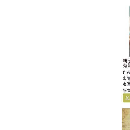
福 音 小 禮 卡
特 殊 問 題
小 組 教 會
幼 稚 教 材
畫 冊
哈 巴 谷 書
歌 羅 西 書
約 翰 壹 、 貳 、 參 書
其 他 福 音 卡 片
生 活 教 導
成 人 教 材
西 番 雅 書
帖 撒 羅 尼 迦 前 後
猶 大 書
主 日 學 教 材
哈 該 書
提 摩 太 前 後
歸 納 法 研 經
撒 迦 利 亞 書
提 多 書
親
有
紙 品
瑪 拉 基 書
腓 利 門 書
作者
出版
定價
教 牧 書 信
特價