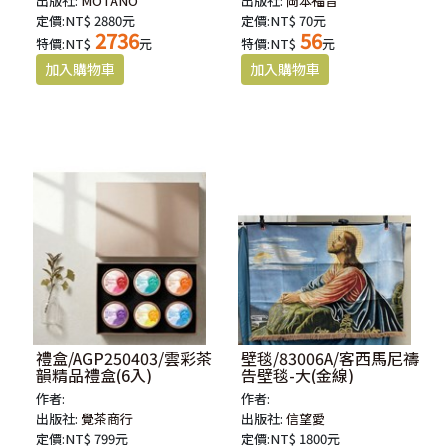
出版社:
MOTANO
出版社:
岡本福音
定價:NT$ 2880元
定價:NT$ 70元
2736
56
特價:NT$
元
特價:NT$
元
禮盒/AGP250403/雲彩茶
壁毯/83006A/客西馬尼禱
韻精品禮盒(6入)
告壁毯-大(金線)
作者:
作者:
出版社:
覺茶商行
出版社:
信望愛
定價:NT$ 799元
定價:NT$ 1800元