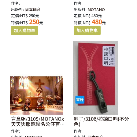
入)
作者:
作者:
出版社:
岡本福音
出版社:
MOTANO
定價:NT$ 250元
定價:NT$ 480元
250
480
特價:NT$
元
特價:NT$
元
盲盒組/3105/MOTANOx
哨子/3106/拉鍊口哨(不分
天天與耶穌聯名公仔盲盒
色)
組(6入)
作者:
作者: