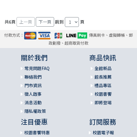
共
6
頁
跳到
頁
付款方式：
傳真刷卡、虛擬轉帳、郵
政劃撥、超商取貨付款
關於我們
商品快訊
常見問題FAQ
全館新品
聯絡我們
館長推薦
門市資訊
禮品專區
徵人啟事
校園書饗
消息活動
即將登場
隱私權政策
注目優惠
訂閱服務
校園書饗特惠
校園電子報