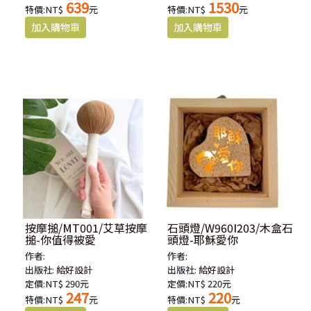
639
1530
特價:NT$
元
特價:NT$
元
按摩搥/MT001/艾草按摩
石頭燈/W960I203/木盒石
搥-你值得被愛
頭燈-耶穌愛你
作者:
作者:
出版社:
給好設計
出版社:
給好設計
定價:NT$ 290元
定價:NT$ 220元
247
220
特價:NT$
元
特價:NT$
元