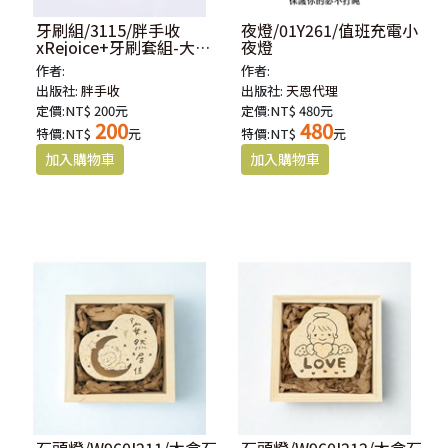
牙刷組/3115/胖手收
夜燈/01Y261/值班充電小
xRejoice+牙刷套組-大大
夜燈
張口
作者:
作者:
出版社:
胖手收
出版社:
天恩代理
定價:NT$ 200元
定價:NT$ 480元
200
480
特價:NT$
元
特價:NT$
元
石頭燈/W960I211/木盒石
石頭燈/W960I212/木盒石