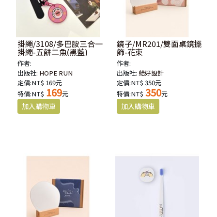
掛繩/3108/多巴胺三合一
鏡子/MR201/雙面桌鏡擺
掛繩-五餅二魚(黑藍)
飾-花束
作者:
作者:
出版社:
HOPE RUN
出版社:
給好設計
定價:NT$ 169元
定價:NT$ 350元
169
350
特價:NT$
元
特價:NT$
元