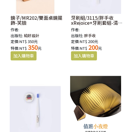
鏡子/MR202/雙面桌鏡擺
牙刷組/3115/胖手收
飾-笑臉
xRejoice+牙刷套組-清潔
的心
作者:
作者:
出版社:
給好設計
出版社:
胖手收
定價:NT$ 350元
定價:NT$ 200元
350
200
特價:NT$
元
特價:NT$
元