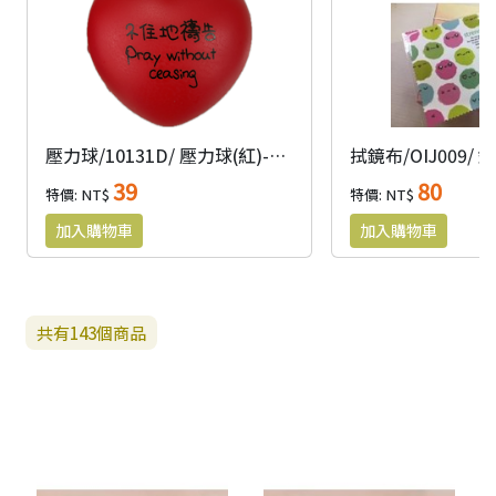
壓力球/10131D/ 壓力球(紅)-不住地禱告
39
80
特價: NT$
特價: NT$
共有
143
個商品