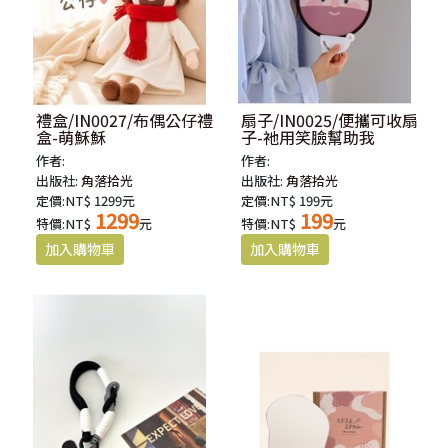
禮盒/IN0027/布偶公仔禮
扇子/IN0025/便攜可收扇
盒-萌穌穌
子-祂用笑臉幫助我
作者:
作者:
出版社:
角落拾光
出版社:
角落拾光
定價:NT$ 1299元
定價:NT$ 199元
1299
199
特價:NT$
元
特價:NT$
元