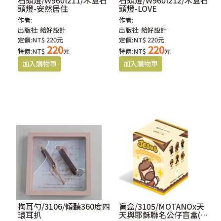
頭燈-安然居住
頭燈-LOVE
作者:
作者:
出版社:
給好設計
出版社:
給好設計
定價:NT$ 220元
定價:NT$ 220元
220
220
特價:NT$
元
特價:NT$
元
掏耳勺/3106/傾聽360度四
盲盒/3105/MOTANOx天
環耳扒
天與耶穌聯名公仔盲盒(單