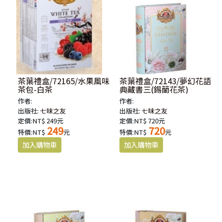
茶葉禮盒/72165/水果風味
茶葉禮盒/72143/夢幻花語
茶包-白茶
典藏書三(錫蘭花茶)
作者:
作者:
出版社:
七味之友
出版社:
七味之友
定價:NT$ 249元
定價:NT$ 720元
249
720
特價:NT$
元
特價:NT$
元