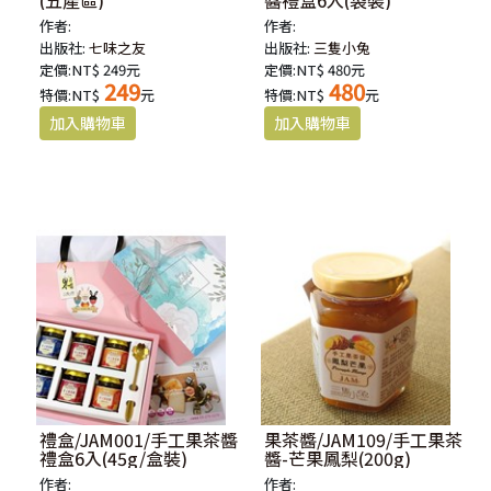
作者:
作者:
出版社:
七味之友
出版社:
三隻小兔
定價:NT$ 249元
定價:NT$ 480元
249
480
特價:NT$
元
特價:NT$
元
禮盒/JAM001/手工果茶醬
果茶醬/JAM109/手工果茶
禮盒6入(45g/盒裝)
醬-芒果鳳梨(200g)
作者:
作者: