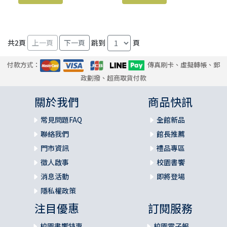
共
2
頁
跳到
頁
付款方式：
傳真刷卡、虛擬轉帳、郵
政劃撥、超商取貨付款
關於我們
商品快訊
常見問題FAQ
全館新品
聯絡我們
館長推薦
門市資訊
禮品專區
徵人啟事
校園書饗
消息活動
即將登場
隱私權政策
注目優惠
訂閱服務
校園書饗特惠
校園電子報