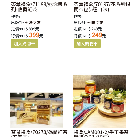
茶葉禮盒/71198/迷你書系
茶葉禮盒/70197/花系列錫
列-伯爵紅茶
蘭茶包(5種口味)
作者:
作者:
出版社:
七味之友
出版社:
七味之友
定價:NT$ 399元
定價:NT$ 249元
399
249
特價:NT$
元
特價:NT$
元
茶葉禮盒/70273/錫蘭紅茶
禮盒/JAM001-2/手工果茶
(五產區)
醬禮盒6入(袋裝)