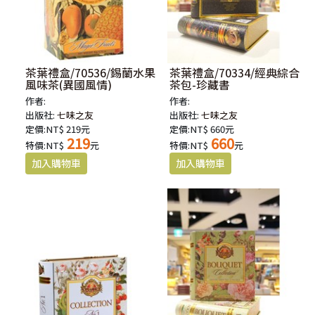
茶葉禮盒/70536/錫蘭水果
茶葉禮盒/70334/經典綜合
風味茶(異國風情)
茶包-珍藏書
作者:
作者:
出版社:
七味之友
出版社:
七味之友
定價:NT$ 219元
定價:NT$ 660元
219
660
特價:NT$
元
特價:NT$
元