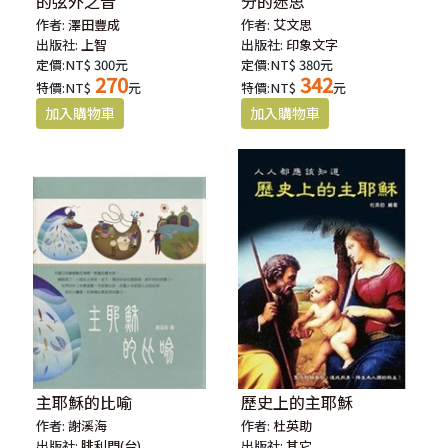
的弦外之音
分的迷思
作者:
澤田豐成
作者:
艾文思
出版社:
上智
出版社:
印象文字
定價:NT$ 300元
定價:NT$ 380元
270
342
特價:NT$
元
特價:NT$
元
主耶穌的比喻
歷史上的主耶穌
作者:
謝溪海
作者:
杜英助
出版社:
腓利門(台)
出版社:
其它