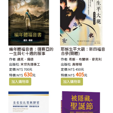
編年體福音書：彌賽亞的
耶穌生平大觀：新四福音
一生與七十週的服事
合參(簡體)
作者:
邁克．儒德
作者:
希斯．布蘭頓．麥克利
出版社:
末世先鋒事工
出版社:
真哪噠
定價:NT$ 700元
定價:NT$ 450元
630
405
特價:NT$
元
特價:NT$
元