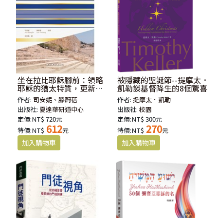
坐在拉比耶穌腳前：領略
被隱藏的聖誕節--提摩太．
耶穌的猶太特質，更新信
凱勒談基督降生的8個驚喜
仰生命
作者:
司安妮、滕蔚蓓
作者:
提摩太．凱勒
出版社:
夏達華研道中心
出版社:
校園
定價:NT$ 720元
定價:NT$ 300元
612
270
特價:NT$
元
特價:NT$
元