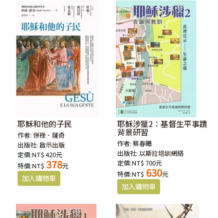
耶穌和他的子民
耶穌涉獵2：基督生平事蹟
背景研習
作者:
保祿．薩奇
作者:
蔡春曦
出版社:
啟示出版
出版社:
以斯拉培訓網絡
定價:NT$ 420元
378
定價:NT$ 700元
特價:NT$
元
630
特價:NT$
元