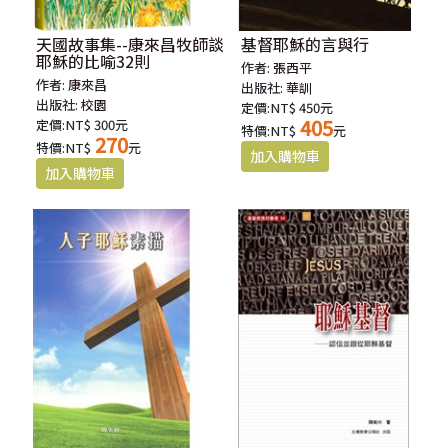
天國故事集--康來昌牧師談
基督耶穌的言與行
耶穌的比喻32則
作者:
張西平
作者:
康來昌
出版社:
華訓
出版社:
校園
定價:NT$ 450元
405
定價:NT$ 300元
特價:NT$
元
270
特價:NT$
元