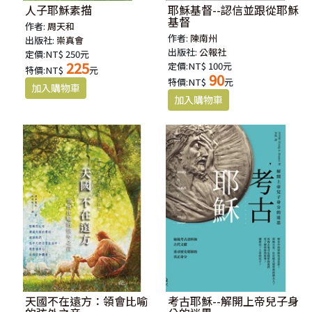
人子耶穌素描
耶穌基督--認信並跟從耶穌
基督
作者:
周天和
作者:
陳南州
出版社:
崇真會
出版社:
公報社
定價:NT$ 250元
225
定價:NT$ 100元
特價:NT$
元
90
特價:NT$
元
天國不在遠方：領會比喻
考古耶穌--解開上帝兒子身