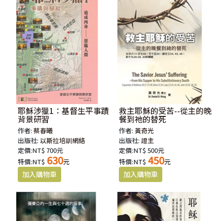
耶穌涉獵1：基督生平事蹟
救主耶穌的受苦--從主的晚
背景研習
餐到祂的替死
作者:
蔡春曦
作者:
黃奇光
出版社:
以斯拉培訓網絡
出版社:
證主
定價:NT$ 700元
定價:NT$ 500元
630
450
特價:NT$
元
特價:NT$
元