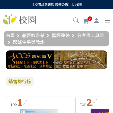
【校園網路書房 搬遷公告】8/14(五
0
首頁
基督教書籍
聖經論叢
參考書工具書
耶穌生平與教訓
Previous
Next
銷售排行榜