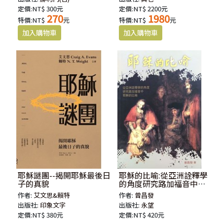
定價:NT$ 300元
定價:NT$ 2200元
270
1980
特價:NT$
元
特價:NT$
元
耶穌謎團--揭開耶穌最後日
耶穌的比喻:從亞洲詮釋學
子的真貌
的角度研究路加福音中耶
穌的比喻
作者:
艾文思&賴特
作者:
曾昌發
出版社:
印象文字
出版社:
永望
定價:NT$ 380元
定價:NT$ 420元