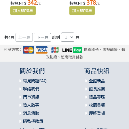
342
378
特價:NT$
元
特價:NT$
元
共
4
頁
跳到
頁
付款方式：
傳真刷卡、虛擬轉帳、郵
政劃撥、超商取貨付款
關於我們
商品快訊
常見問題FAQ
全館新品
聯絡我們
館長推薦
門市資訊
禮品專區
徵人啟事
校園書饗
消息活動
即將登場
隱私權政策