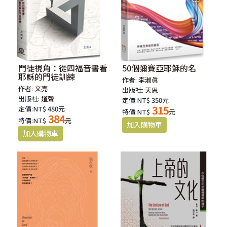
門徒視角：從四福音書看
50個彌賽亞耶穌的名
耶穌的門徒訓練
作者:
李淑眞
作者:
文亮
出版社:
天恩
出版社:
道聲
定價:NT$ 350元
315
定價:NT$ 480元
特價:NT$
元
384
特價:NT$
元