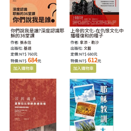
你們說我是誰?深度認識耶
上帝的文化-在仇恨文化中
穌的36堂課
播種復和的種子
作者:
張永信
作者:
拿添．勒沙
出版社:
基道
出版社:
文藝
定價:NT$ 760元
定價:NT$ 680元
684
612
特價:NT$
元
特價:NT$
元