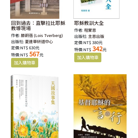
回到過去：直擊拉比耶穌
耶穌教訓大全
教導現場
作者:
程蒙恩
作者:
滕蔚蓓 (Lois Tverberg)
出版社:
主恩出版
出版社:
夏達華研道中心
定價:NT$ 380元
342
定價:NT$ 630元
特價:NT$
元
567
特價:NT$
元