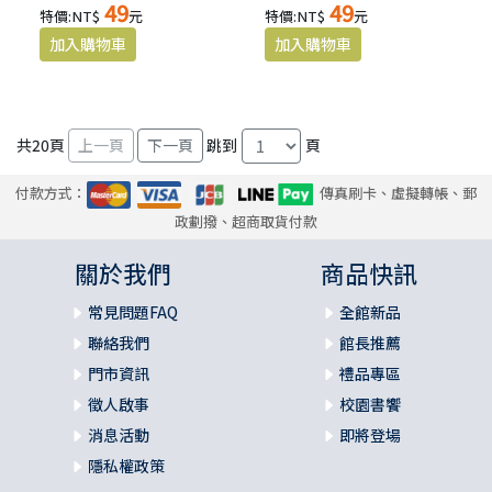
49
49
特價:NT$
元
特價:NT$
元
共
20
頁
跳到
頁
付款方式：
傳真刷卡、虛擬轉帳、郵
政劃撥、超商取貨付款
關於我們
商品快訊
常見問題FAQ
全館新品
聯絡我們
館長推薦
門市資訊
禮品專區
徵人啟事
校園書饗
消息活動
即將登場
隱私權政策