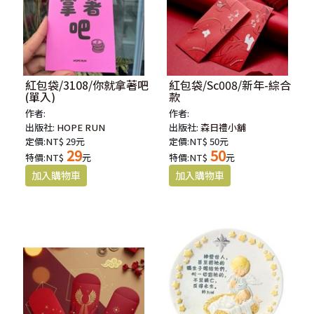
紅包袋/3108/你就拿著吧
紅包袋/Sc008/新年-綜合
(單入)
款
作者:
作者:
出版社:
HOPE RUN
出版社:
森日禮小舖
定價:NT$ 29元
定價:NT$ 50元
29
50
特價:NT$
元
特價:NT$
元