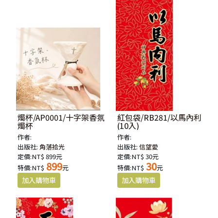
燭杯/AP0001/十字架香氛
紅包袋/RB281/以馬內利
燭杯
(10入)
作者:
作者:
出版社:
角落拾光
出版社:
信望愛
定價:NT$ 899元
定價:NT$ 30元
899
30
特價:NT$
元
特價:NT$
元