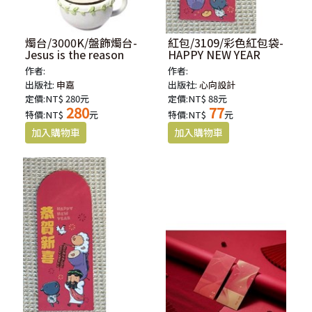
燭台/3000K/盤飾燭台-
紅包/3109/彩色紅包袋-
Jesus is the reason
HAPPY NEW YEAR
作者:
作者:
出版社:
申嘉
出版社:
心向設計
定價:NT$ 280元
定價:NT$ 88元
280
77
特價:NT$
元
特價:NT$
元