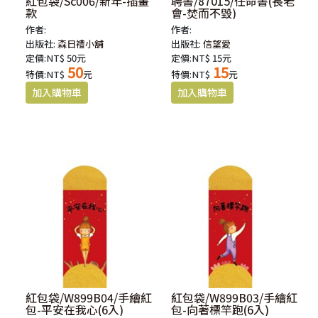
紅包袋/Sc006/新年-插畫
聘書/87015/任命書(長老
款
會-焚而不毀)
作者:
作者:
出版社:
森日禮小舖
出版社:
信望愛
定價:NT$ 50元
定價:NT$ 15元
50
15
特價:NT$
元
特價:NT$
元
紅包袋/W899B04/手繪紅
紅包袋/W899B03/手繪紅
包-平安在我心(6入)
包-向著標竿跑(6入)