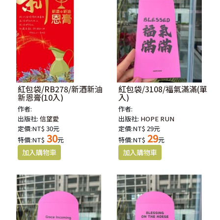
紅包袋/RB278/新酒新油
紅包袋/3108/福氣滿滿(單
新恩膏(10入)
入)
作者:
作者:
出版社:
信望愛
出版社:
HOPE RUN
定價:NT$ 30元
定價:NT$ 29元
30
29
特價:NT$
元
特價:NT$
元