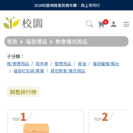
2026校園網路書房週年慶：與上帝同行
0
首頁
福音禮品
教會儀式用品
子分類：
婚/喪禮用品
程序單
聖禮用品
膏油
福音蠟燭/燭台
福音紅包袋/奠儀
其他教會/儀式用品
銷售排行榜