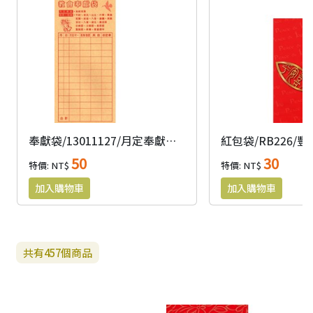
奉獻袋/13011127/月定奉獻袋-赤牛皮(20入小)
紅包袋/RB226/豐
50
30
特價: NT$
特價: NT$
共有
457
個商品