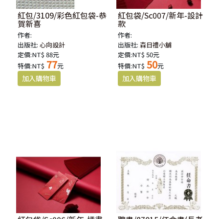
紅包/3109/彩色紅包袋-恭
紅包袋/Sc007/新年-設計
賀新喜
款
作者:
作者:
出版社:
心向設計
出版社:
森日禮小舖
定價:NT$ 88元
定價:NT$ 50元
77
50
特價:NT$
元
特價:NT$
元