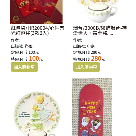
紅包袋/HR20004/心裡有
燭台/3000B/盤飾燭台-神
光紅包袋(3款6入)
愛世人，甚至將.....
作者:
作者:
出版社:
祥福
出版社:
申嘉
定價:NT$ 100元
定價:NT$ 280元
100
280
特價:NT$
元
特價:NT$
元