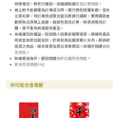
特殊情況，將另行通知。詳細請點選
常見訂單問題
。
線上刷卡金額僅為訂單成立時，銀行預先授權金額，並未
立即扣款，待訂單完成寄出當日將進行請款，實際請款金
額即為出貨單上金額，故如有更改訂單、缺貨或取消訂
購，皆不會有刷退程序產生。
為維護您的權益，如因個人因素欲辦理退貨，請維持產品
原狀並依原包裝包好，於收到商品鑑賞期七天內，將與欲
退貨之商品、紙本發票及原出貨單寄回。詳細可閱讀
退換
貨須知
。
如需寄送海外，歡迎閱讀
海外訂購常見問題
。
更多常見問題FAQ
你可能也會喜歡