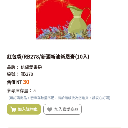
紅包袋/RB278/新酒新油新恩膏(10入)
品牌：
信望愛書房
編號：
RB278
30
售價 NT
參考庫存量：
5
(可訂購商品，若庫存數量不足，將於結帳後為您進貨，請安心訂購)
加入購物車
加入喜愛商品