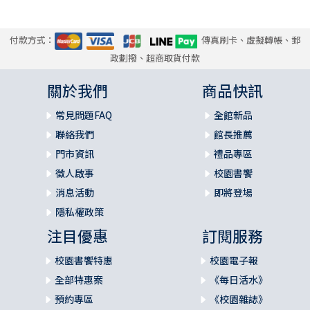
付款方式：
傳真刷卡、虛擬轉帳、郵
政劃撥、超商取貨付款
關於我們
商品快訊
常見問題FAQ
全館新品
聯絡我們
館長推薦
門市資訊
禮品專區
徵人啟事
校園書饗
消息活動
即將登場
隱私權政策
注目優惠
訂閱服務
校園書饗特惠
校園電子報
全部特惠案
《每日活水》
預約專區
《校園雜誌》