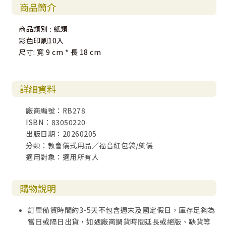
商品簡介
商品類別 : 紙類
彩色印刷10入
尺寸: 寬 9 cm * 長 18 cm
詳細資料
廠商編號：RB278
ISBN：83050220
出版日期：20260205
分類：教會儀式用品／福音紅包袋/奠儀
適用對象：適用所有人
購物說明
訂單備貨時間約3-5天不包含週末及國定假日，庫存足夠為
當日或隔日出貨，如遇廠商調貨時間延長或絕版、缺貨等