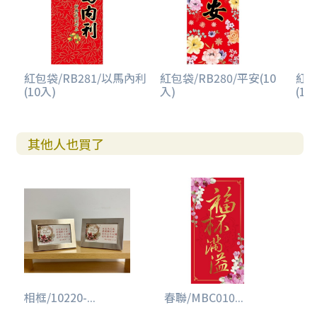
紅包袋/RB281/以馬內利
紅包袋/RB280/平安(10
紅包
(10入)
入)
(10
其他人也買了
相框/10220-...
春聯/MBC010...