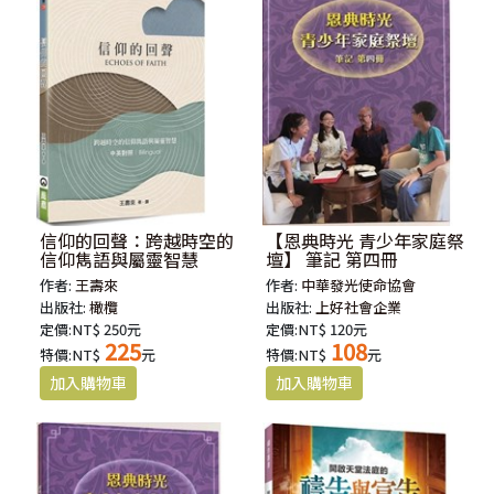
信仰的回聲：跨越時空的
【恩典時光 青少年家庭祭
信仰雋語與屬靈智慧
壇】 筆記 第四冊
作者:
王壽來
作者:
中華發光使命協會
出版社:
橄欖
出版社:
上好社會企業
定價:NT$ 250元
定價:NT$ 120元
225
108
特價:NT$
元
特價:NT$
元