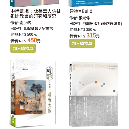
中途離場：北美華人信徒
建造=Build
離開教會的研究和反思
作者:
張光偉
作者:
劉少銘
出版社:
飛鷹出版社(新店行道會)
出版社:
北聖基督之家書房
定價:NT$ 350元
315
定價:NT$ 500元
特價:NT$
元
450
特價:NT$
元