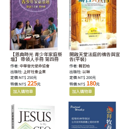
【恩典時光 青少年家庭祭
開啟天堂法庭的禱告與宣
壇】 帶領人手冊 第四冊
告(平裝)
作者:
中華發光使命協會
作者:
韓若柏
出版社:
上好社會企業
出版社:
以琳
定價:NT$ 250元
定價:NT$ 200元
225
180
特價:NT$
元
特價:NT$
元