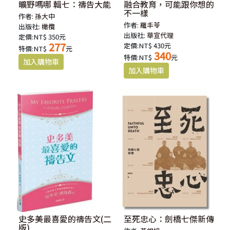
曠野嗎哪 輯七：禱告大能
融合教育，可能跟你想的
不一樣
作者:
孫大中
作者:
羅丰苓
出版社:
橄欖
出版社:
華宣代理
定價:NT$ 350元
277
定價:NT$ 430元
特價:NT$
元
340
特價:NT$
元
史多美最喜愛的禱告文(二
至死忠心：劍橋七傑新傳
版)