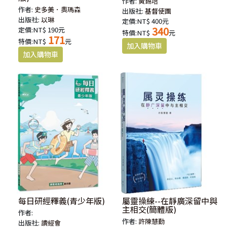
作者:
黃錫培
作者:
史多美．奧瑪森
出版社:
基督使團
出版社:
以琳
定價:NT$ 400元
340
定價:NT$ 190元
特價:NT$
元
171
特價:NT$
元
每日研經釋義(青少年版)
屬靈操練--在靜廣深留中與
主相交(簡體版)
作者:
作者:
許陳慧勤
出版社:
讀經會