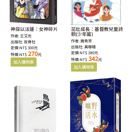
神探以法蓮：女神碎片
茁壯成長：基督教兒童詩
歌(少年篇)
作者:
王艾光
作者:
周秀芳
出版社:
反骨社
出版社:
真哪噠
定價:NT$ 300元
270
定價:NT$ 380元
特價:NT$
元
342
特價:NT$
元