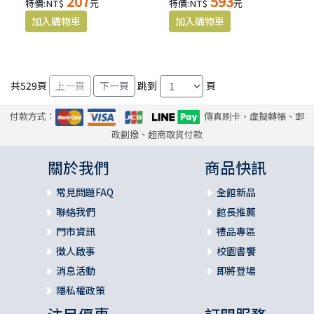
207
593
特價:NT$
元
特價:NT$
元
共
529
頁
跳到
頁
付款方式：
傳真刷卡、虛擬轉帳、郵
政劃撥、超商取貨付款
關於我們
商品快訊
常見問題FAQ
全館新品
聯絡我們
館長推薦
門市資訊
禮品專區
徵人啟事
校園書饗
消息活動
即將登場
隱私權政策