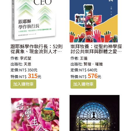
跟耶穌學作執行長：52則
崇拜牧養：從聖約神學探
從異象、現金流到人才管
討公共崇拜與群體之愛的
理的屬神經營之道
形塑
作者:
李式堃
作者:
王循
出版社:
天恩
出版社:
賢理．璀雅
定價:NT$ 350元
定價:NT$ 640元
315
576
特價:NT$
元
特價:NT$
元