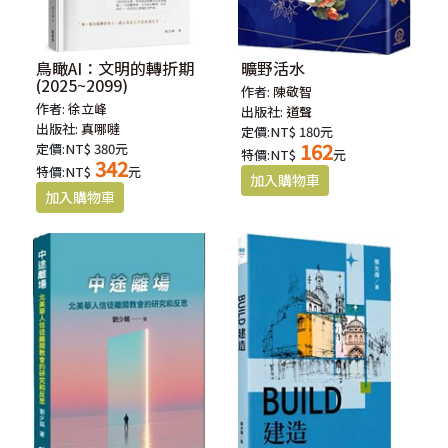
鳥瞰AI：文明的轉折期
曠野活水
(2025~2099)
作者:
陳敬智
作者:
徐立峰
出版社:
道聲
出版社:
真哪噠
定價:NT$ 180元
162
定價:NT$ 380元
特價:NT$
元
342
特價:NT$
元