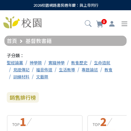
2026校園網路書房週年慶：與上帝同行
0
首頁
基督教書籍
子分類：
聖經論叢
神學類
實踐神學
教會歷史
生命造就
見證傳記
福音佈道
生活教導
專題論述
教會
訓練材料
文藝類
銷售排行榜