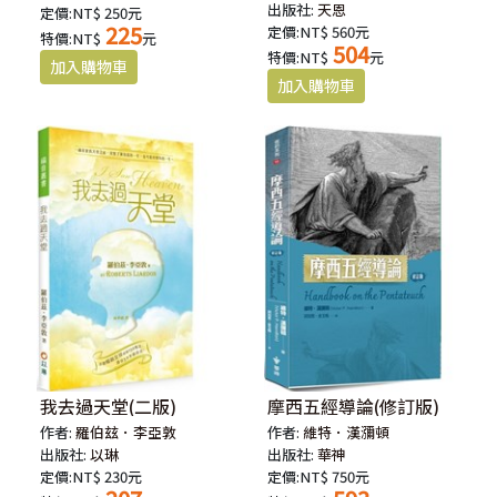
出版社:
天恩
定價:NT$ 250元
225
定價:NT$ 560元
特價:NT$
元
504
特價:NT$
元
我去過天堂(二版)
摩西五經導論(修訂版)
作者:
羅伯玆．李亞敦
作者:
維特．漢瀰頓
出版社:
以琳
出版社:
華神
定價:NT$ 230元
定價:NT$ 750元