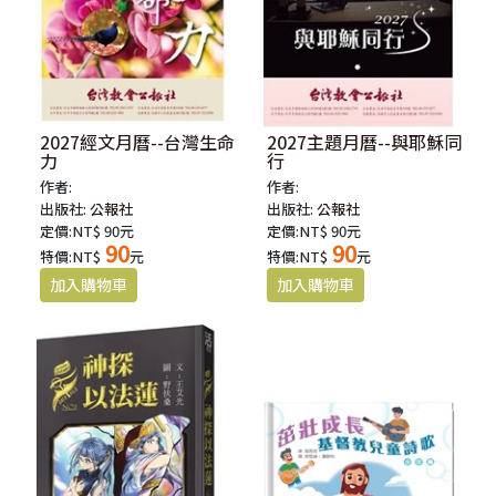
2027經文月曆--台灣生命
2027主題月曆--與耶穌同
力
行
作者:
作者:
出版社:
公報社
出版社:
公報社
定價:NT$ 90元
定價:NT$ 90元
90
90
特價:NT$
元
特價:NT$
元