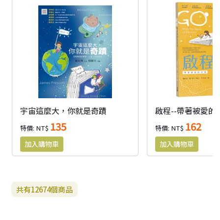
宇宙這麼大，你就是奇蹟
啟程--帶著被愛的
135
162
特價: NT$
特價: NT$
共有
12674
個商品