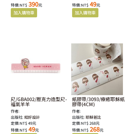
390
49
特價:NT$
元
特價:NT$
元
尺/GBA002/壓克力造型尺-
紙膠帶/3093/療癒耶穌紙
福氣羊羊
膠帶(4CM)
作者:
作者:
出版社:
給好設計
出版社:
耶穌爸比
定價:NT$ 49元
定價:NT$ 268元
49
268
特價:NT$
元
特價:NT$
元