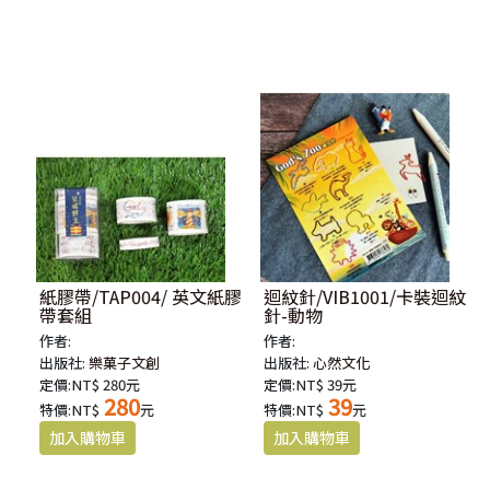
紙膠帶/TAP004/ 英文紙膠
迴紋針/VIB1001/卡裝迴紋
帶套組
針-動物
作者:
作者:
出版社:
樂菓子文創
出版社:
心然文化
定價:NT$ 280元
定價:NT$ 39元
280
39
特價:NT$
元
特價:NT$
元