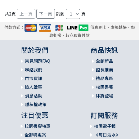
共
2
頁
跳到
頁
付款方式：
傳真刷卡、虛擬轉帳、郵
政劃撥、超商取貨付款
關於我們
商品快訊
常見問題FAQ
全館新品
聯絡我們
館長推薦
門市資訊
禮品專區
徵人啟事
校園書饗
消息活動
即將登場
隱私權政策
注目優惠
訂閱服務
校園書饗特惠
校園電子報
全部特惠案
《每日活水》