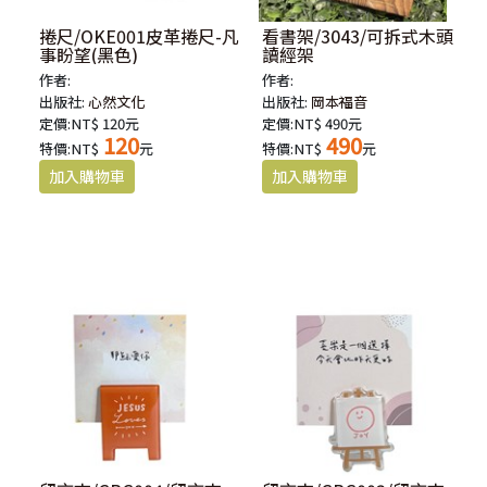
捲尺/OKE001皮革捲尺-凡
看書架/3043/可拆式木頭
事盼望(黑色)
讀經架
作者:
作者:
出版社:
心然文化
出版社:
岡本福音
定價:NT$ 120元
定價:NT$ 490元
120
490
特價:NT$
元
特價:NT$
元