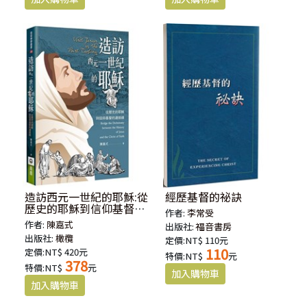
造訪西元一世紀的耶穌:從
經歷基督的祕訣
歷史的耶穌到信仰基督的
作者:
李常受
連接線
作者:
陳嘉式
出版社:
福音書房
出版社:
橄欖
定價:NT$ 110元
110
定價:NT$ 420元
特價:NT$
元
378
特價:NT$
元