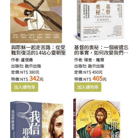
與耶穌一起走苦路：從受
基督的奧秘：一個被遺忘
難到復活的14站心靈朝聖
的事實，如何改變我們所
見、所信與盼望的一切
作者:
盧俊義
作者:
理查．羅爾
出版社:
啟示出版
出版社:
啟示出版
定價:NT$ 380元
定價:NT$ 450元
342
405
特價:NT$
元
特價:NT$
元