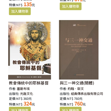
135
特價:NT$
元
教會傳統中的耶穌基督
與三一神交通(簡體)
作者:
塞斯布埃
作者:
約翰．歐文
出版社:
光啟文化
出版社:
經典傳承出版有限公司
定價:NT$ 360元
定價:NT$ 760元
324
760
特價:NT$
元
特價:NT$
元