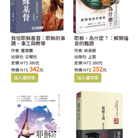
我信耶穌基督：耶穌的事
耶穌，為什麼？：解開福
蹟、事工與教導
音的難題
作者:
董俊蘭
作者:
談良辰
出版社:
公報社
出版社:
上智
定價:NT$ 380元
定價:NT$ 280元
342
252
特價:NT$
元
特價:NT$
元