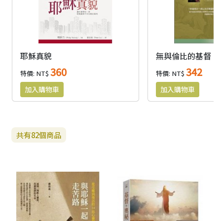
耶穌真貌
無與倫比的基督
360
342
特價: NT$
特價: NT$
共有
82
個商品