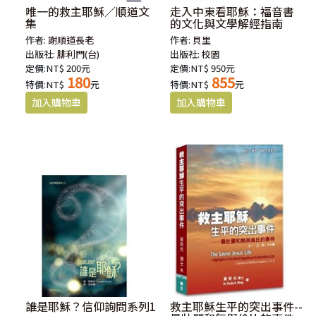
唯一的救主耶穌／順道文
走入中東看耶穌：福音書
集
的文化與文學解經指南
作者:
謝順道長老
作者:
貝里
出版社:
腓利門(台)
出版社:
校園
定價:NT$ 200元
定價:NT$ 950元
180
855
特價:NT$
元
特價:NT$
元
誰是耶穌？信仰詢問系列1
救主耶穌生平的突出事件--