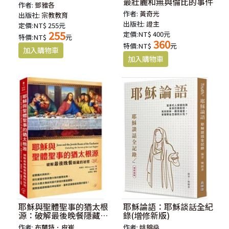
最壯麗和無與倫比的事件
作者:
鄧雅各
作者:
黃奇光
出版社:
宗教教育
出版社:
證主
定價:NT$ 255元
255
定價:NT$ 400元
特價:NT$
元
360
特價:NT$
元
耶穌與聖體聖事的猶太根
耶穌論語：耶穌談話全紀
源：破解最後晚餐隱藏的
錄(增修新版)
祕密
作者:
布蘭特．皮崔
作者:
姚錦燊