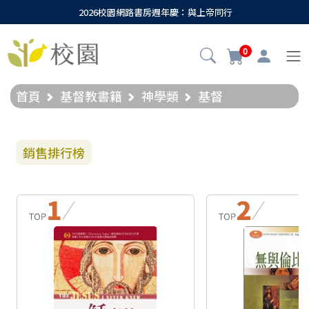
2026校園網路書房週年慶：與上帝同行
0
首頁
基督教書籍
神學類
基督
銷售排行榜