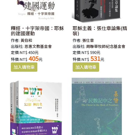
釋經．十字架帝國：耶穌
耶穌主義：張仕章論集(精
的建國運動
裝)
作者:
黃伯和
作者:
張仕章
出版社:
恩惠文教基金會
出版社:
周聯華牧師紀念基金會
定價:NT$ 450元
定價:NT$ 590元
405
531
特價:NT$
元
特價:NT$
元