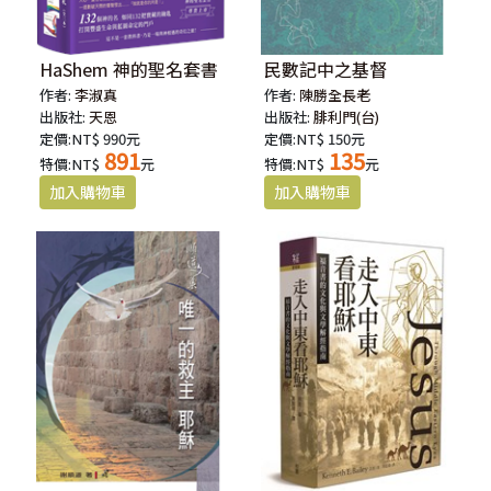
HaShem 神的聖名套書
民數記中之基督
作者:
李淑真
作者:
陳勝全長老
出版社:
天恩
出版社:
腓利門(台)
定價:NT$ 990元
定價:NT$ 150元
891
135
特價:NT$
元
特價:NT$
元