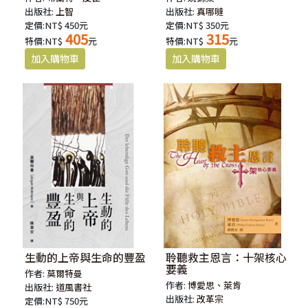
出版社:
上智
出版社:
真哪噠
定價:NT$ 450元
定價:NT$ 350元
405
315
特價:NT$
元
特價:NT$
元
生動的上帝與生命的豐盈
聆聽救主恩言：十架核心
要義
作者:
莫爾特曼
作者:
博愛思、萊肯
出版社:
道風書社
出版社:
改革宗
定價:NT$ 750元