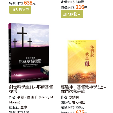
638
定價:NT$ 240元
特價:NT$
元
216
特價:NT$
元
創世科學論11--耶穌基督
經驗神：基督教神學3上--
復活
你們說我是誰
作者:
亨利‧墨瑞斯（Henry M.
作者:
方鎮明
Morris）
出版社:
香港浸信
出版社:
生命
定價:NT$ 750元
675
定價:NT$ 150元
特價:NT$
元