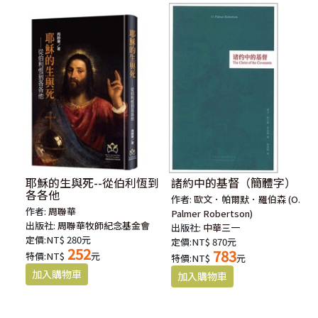
耶穌的生與死--從伯利恆到
諸約中的基督（簡體字）
各各他
作者:
歐文．帕爾默．羅伯森 (O.
作者:
周聯華
Palmer Robertson)
出版社:
周聯華牧師紀念基金會
出版社:
中華三一
定價:NT$ 280元
定價:NT$ 870元
252
783
特價:NT$
元
特價:NT$
元