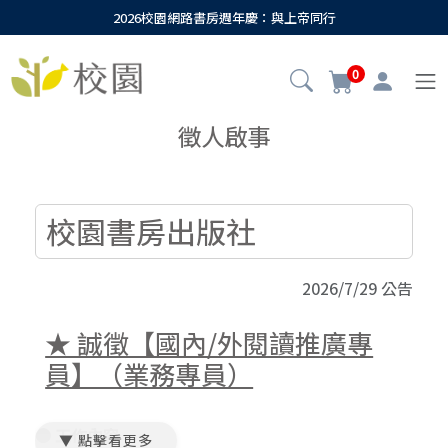
2026校園網路書房週年慶：與上帝同行
0
徵人啟事
校園書房出版社
2026/7/29 公告
★ 誠徵【國內/外閱讀推廣專
員】（業務專員）
● 工作內容
▼ 點擊看更多