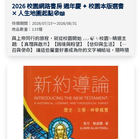
2026 校園網路書房 週年慶 ✦ 校園本版選書
✕ 人生地圖起點🧭📖
特價期間：2026/07/15～2026/08/31
商品數量：133種
與上帝同行的旅程，就從校園開始 ⸝⸝⸝ 🍃 ✨校園✨精選主
題: 【 真理與啟示】【困境與盼望】【信仰與生活】【呼
召與使命】 讓這些屬靈好書成為你的文字補給站，隨時隨
地與神的話語溫暖相遇。 🛒 單本 79 折 ｜ 3 本 75 折 ｜ 5
本以上享 7 折！