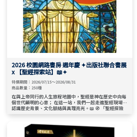
2026 校園網路書房 週年慶 ✦出版社聯合書展
x 【聖經探索站】📖✦
特價期間：2026/07/15～2026/08/31
商品數量：250種
在與上帝同行的人生旅程地圖中，聖經是神在歷史中向每
個世代顯明的心意； 在這一站，我們一起走進聖經現場，
認識歷史背景、文化脈絡與真理亮光。📖 🧭 「聖經探險
站」精選好書系列： 【 探索聖經真理 】【 探索與神同行
】【 探索信仰核心 】【 探索信仰與世界 】 🌾 邀請你在此
停留駐足，讓神的話語成為生命的指引，重新校對人生方
向，帶著智慧與啟示再度前行。🍃 ✩ 其他出版社 新書79