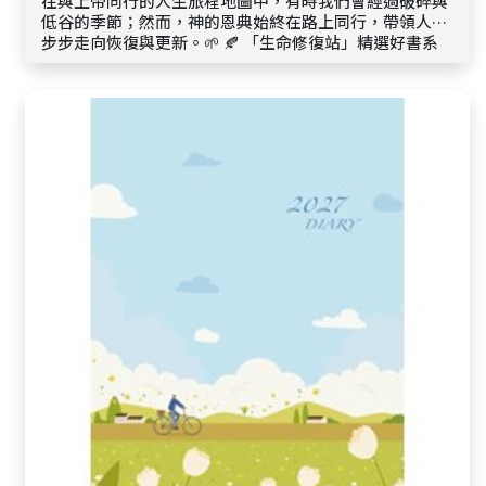
在與上帝同行的人生旅程地圖中，有時我們會經過破碎與
低谷的季節；然而，神的恩典始終在路上同行，帶領人一
步步走向恢復與更新。🌱 🍂 「生命修復站」精選好書系
列: 【 見證與陪伴 】【 信心與盼望 】【 情緒與醫治 】【
靈命與成長 】 🌾 邀請你在此停留安歇，讓神的話語溫柔
醫治心靈，重新校準生命方向，帶著信心與盼望再度前
行。🍃