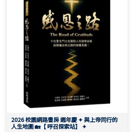
折/書籍 85折起 ✩
2026 校園網路書房 週年慶 ✦ 與上帝同行的
人生地圖 🏡【 呼召探索站】 ✦