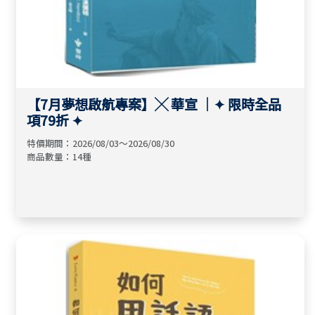
【7月夢想啟航專案】╳ 華宣 ｜✦ 限時全品
項79折 ✦
特價期間：2026/08/03～2026/08/30
商品數量：14種