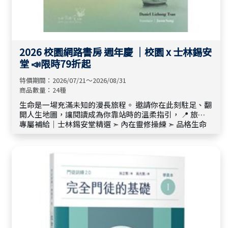
2026 校園網路書房 週年慶 ｜校園 x 士林錫安
堂 📣限時79折起
特價期間：2026/07/21～2026/08/31
商品數量：24種
生命是一場充滿未知的漫長旅程。 邀請你在此刻駐足、翻
開人生地圖，讓閱讀成為你靠站時的溫柔指引， 📍 旅程
專屬補給｜士林錫安堂精選 ➣ 內在靈修操練 ➣ 品格生命
成長 ➣ 敬拜周邊小物