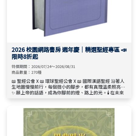
2026 校園網路書房 週年慶｜精選聖經專區 📣
限時8折起
特價期間：2026/07/24～2026/08/31
商品數量：270種
📖 聖經公會 X 📖 環球聖經公會 X 📖 國際漢語聖經 沿著人
生地圖慢慢前行，每個微小的腳步，都有真理溫柔照亮。
✨ 願上帝的話語，成為你腳前的燈、路上的光。🕯️ 在未來
的日子裡，讓上帝的應許陪伴你走過每一段時光，攜手溫
暖同行。🤍