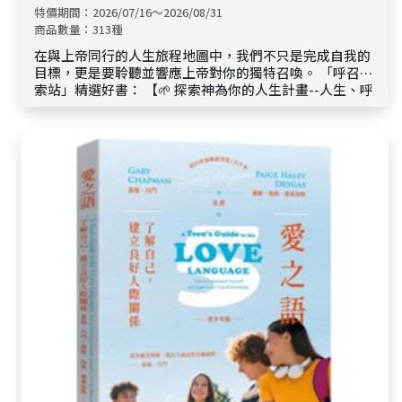
特價期間：2026/07/16～2026/08/31
商品數量：313種
在與上帝同行的人生旅程地圖中，我們不只是完成自我的
目標，更是要聆聽並響應上帝對你的獨特召喚。 「呼召探
索站」精選好書： 【🌱 探索神為你的人生計畫--人生、呼
召選書】、 【✨ 探索屬靈成長的道路--屬靈、門徒訓練選
書】、 【🤝 探索神託付你的使命--服事、使命選書】、
【🌍 探索普世宣教的異象--宣教、異象選書】 邀請你停留
閱讀，讓神的話語點亮前路，陪伴你明白祂的預備，懷抱
信心勇敢回應呼召。