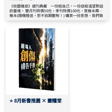
《校園雜誌》過刊典藏 一份給自己，一份送給渴望對話
的靈魂。 雙月刊特價50元，季刊特價100元，買幾本再送
幾本(隨機贈送，恕不挑期數喲！) 購買一份思想，我們致
贈同等的份量。 邀請您在閱讀之後，將手中的雜誌傳遞出
去，開啟另一場關於信仰的對話。
⭐ 8月新書推薦 × 靈糧堂