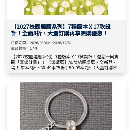
【2027校園週曆系列】7種版本 X 17款設
計！全面8折，大量訂購再享團購優惠！
特價期間：2026/08/03～2026/12/31
商品數量：17種
【2027校園週曆系列】7種版本 X 17款設計！邀您一同實
踐「喜樂計畫」！ 【樂讀曆】A5雙線圈桌曆，全新登
場！ 單本8折，30-49本75折；50-99本7折（大量訂購不
限種類，可合併計算）（100本以上請洽出版社市場部
（02）2918-2460*5235）