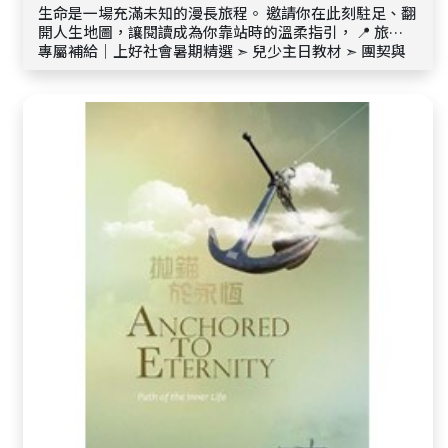
生命是一場充滿未知的漫長旅程。 邀請你在此刻駐足、翻
開人生地圖，讓閱讀成為你靠站時的溫柔指引， 📍 旅程
專屬補給｜上好社會暑期精選 ➣ 兒少主日教材 ➣ 團契與
小組互動 ➣ 關係成長與親子陪伴