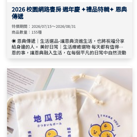
2026 校園網路書房 週年慶 ✦禮品特輯✦ 恩典
傳遞
特價期間：2026/07/15～2026/08/31
商品數量：155種
☀️ 恩典傳遞｜生活選品-讓恩典流進生活，也將祝福分享
給身邊的人。 美好日常｜生活療癒選物 每天都有值得感
恩的事，讓恩典融入生活，在每個平凡的日常中自然流動
與滿溢。從隨身小物到居家用品，用一份溫暖的選物，陪
伴每一天，也讓幸福悄悄發生。