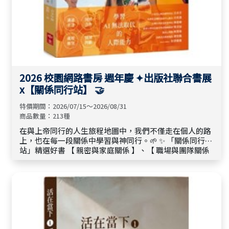
2026 校園網路書房 週年慶 ✦出版社聯合書展
x【關係同行站】 🤝
特價期間：2026/07/15～2026/08/31
商品數量：213種
在與上帝同行的人生旅程地圖中，我們不僅走在個人的路
上，也在每一段關係中學習與神同行。🌱 ✨ 「關係同行
站」精選好書 【 親密與家庭關係 】、【 職場與團隊關係
】、【 生命成長與人際關係 】 🤝 陪伴你在日常關係中回
應信仰的呼召，學習以基督的心彼此對待，在每一次相遇
與互動中，經歷更新與成長。🎈