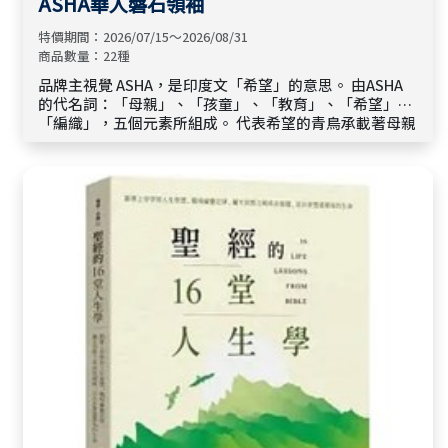
ASHA華人磐石領袖
特價期間：2026/07/15～2026/08/31
商品數量：22種
品牌主視覺 ASHA，是印度文「希望」的意思。 由ASHA
的代名詞：「母親」、「孩童」、「教育」、「希望」與
「編織」，五個元素所組成。 代表希望的青鳥承載著母親
與孩子的夢想前往美好的遠方，仿若織布、仿若秀髮的河
川流經婦女的指尖，澆灌著孩子的未來，讓幼苗透過教育
逐漸茁壯！