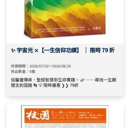
✨ 宇宙光 ⨯【一生信仰功課】 ｜ 限時 79 折
特價期間：2026/07/02～2026/08/28
商品數量：6種
從屬靈傳承、聖經智慧到生命實踐， 🌿 ── 尋找一生跟
隨主的道路 👣 💡 限時優惠 ❯❯ 79折