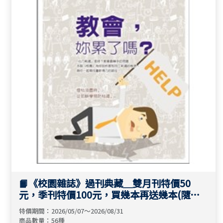
📙《校園雜誌》過刊典藏＿雙月刊特價50
元，季刊特價100元，買幾本再送幾本(隨機
送恕不挑期數)🌈
特價期間：2026/05/07～2026/08/31
商品數量：56種