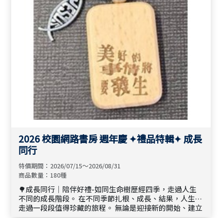
2026 校園網路書房 週年慶 ✦禮品特輯✦ 成長
同行
特價期間：2026/07/15～2026/08/31
商品數量：180種
🌳成長同行｜陪伴好禮-如同生命樹歷經四季，走過人生
不同的成長階段。 在不同季節扎根、成長、結果，人生也
走過一段段值得珍藏的旅程。 無論是迎接新的開始、建立
溫暖的家庭、傳遞關懷，或用一份心意表達祝福，每個生