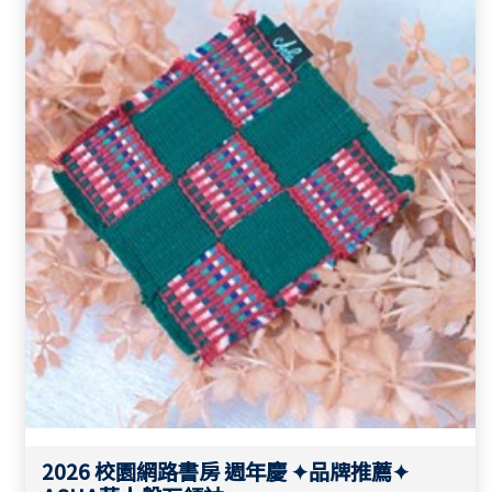
沖淡宗教的嚴肅意味，更拉近了信與未信的距離，輕撫日
常的煩惱與躁慮，好好過生活。 《品牌精神 代表經句》
但願我們主耶穌基督和那愛我們、開恩將永遠的安慰並美
好的盼望賜給我們的父神， 安慰你們的心， 並且在一切
善行善言上堅固你們。 帖撒羅尼迦後書 2:16 - 17
2026 校園網路書房 週年慶 ✦品牌推薦✦