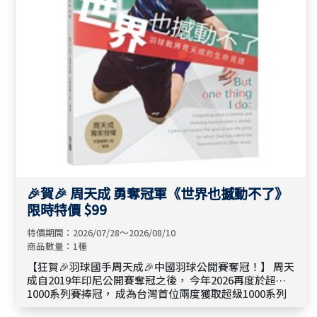
🎉賀🎉 周天成 勇奪冠軍《世界也撼動不了》
限時特價 $99
特價期間：2026/07/28～2026/08/10
商品數量：1種
【狂賀🎉羽球國手周天成🎉中國羽球公開賽奪冠！】 周天
成自2019年印尼公開賽奪冠之後， 今年2026再度於超級
1000系列賽捧冠， 成為台灣首位兩度獲取超級1000系列
賽冠軍的男單球員！ 更締造史上最年長晉級男單決賽的紀