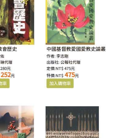
教會歷史
中國基督教愛國愛教史論叢
天佑
作者:
李志剛
以琳代理
出版社:
公報社代理
 280元
定價:NT$ 475元
252
475
元
特價:NT$
元