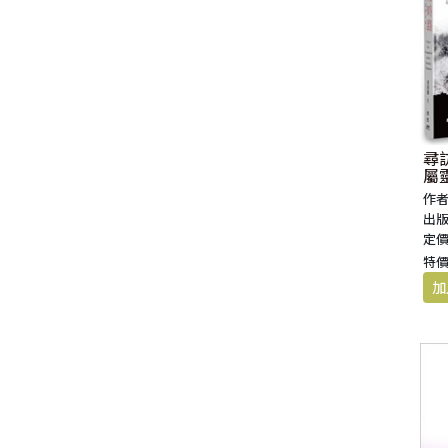
尋
屬
作者
出版
定價
特價