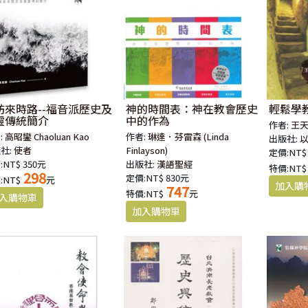
訪來時路--福音派歷史及
神的時間表：神在教會歷史
輕鬆學
靈傳統簡介
中的作為
作者:
王
:
高昭鑾 Chaoluan Kao
作者:
琳達．芬雷森 (Linda
出版社:
社:
使者
Finlayson)
定價:NT$
:NT$ 350元
出版社:
漢語聖經
特價:NT$
298
定價:NT$ 830元
:NT$
元
747
特價:NT$
元