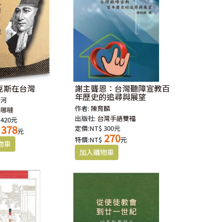
克斯在台灣
謝主聾恩：台灣聽障宣教百
年歷史的追尋與展望
金河
作者:
陳育麟
真哪噠
出版社:
台灣手語雙福
 420元
378
定價:NT$ 300元
元
270
特價:NT$
元