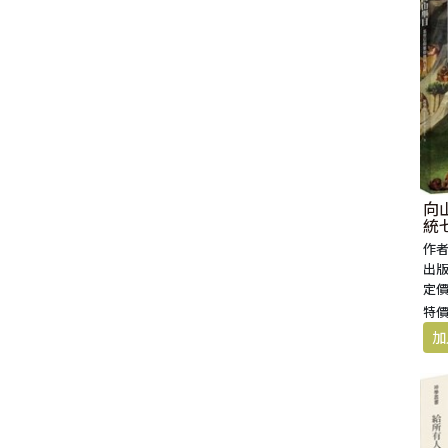
福 音 小 禮 卡
特 殊 問 題
小 組 教 會
幼 稚 教 材
畫 冊
哈 巴 谷 書
歌 羅 西 書
約 翰 壹 、 貳 、 參 書
其 他 福 音 卡 片
生 活 教 導
成 人 教 材
西 番 雅 書
帖 撒 羅 尼 迦 前 後
猶 大 書
主 日 學 教 材
哈 該 書
提 摩 太 前 後
歸 納 法 研 經
撒 迦 利 亞 書
提 多 書
向
統
紙 品
瑪 拉 基 書
腓 利 門 書
作者
出版
定價
教 牧 書 信
特價