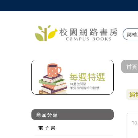
首頁
銷
商品分類
電 子 書