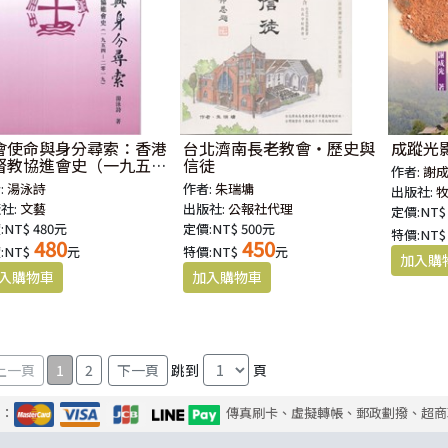
會使命與身分尋索：香港
台北濟南長老教會‧歷史與
成蹤光
督教協進會史（一九五四
信徒
作者:
謝
二零一九）
:
湯泳詩
作者:
朱瑞墉
出版社:
社:
文藝
出版社:
公報社代理
定價:NT$
:NT$ 480元
定價:NT$ 500元
特價:NT$
480
450
:NT$
元
特價:NT$
元
1
2
跳到
頁
式：
傳真刷卡、虛擬轉帳、郵政劃撥、超商