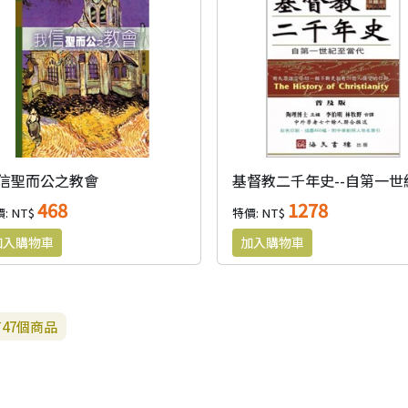
信聖而公之教會
468
1278
: NT$
特價: NT$
有
47
個商品