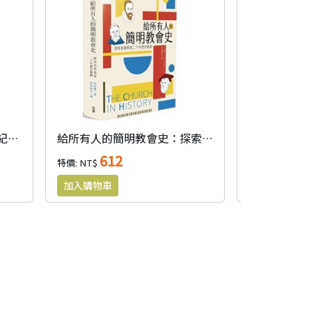
基督教二千年史--自第一世紀至當代(普及版)
給所有人的簡明教會史：探索基督教會二千年歷史軌跡
612
43
特價: NT$
特價: NT$