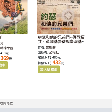
影
約瑟和他的兄弟們--護教反
共．黨國基督徒與臺灣基要
成光
派的形成(二版)
作者:
曾慶豹
牧職神學院
出版社:
公報社
 410元
369
定價:NT$ 480元
元
432
特價:NT$
元
取貨付款