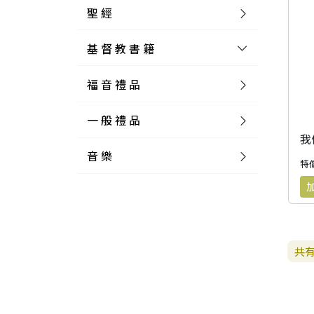
聖 經
基 督 教 書 籍
新 舊 約 聖 經
福 音 禮 品
簡 體 聖 經
聖 經 論 叢
和 合 本
一 般 禮 品
英 文 聖 經
神 學 類
福 音 飾 品 配 件
和 合 本 標 點
參 考 書 工 具 書
我
音 樂
外 文 聖 經
實 踐 神 學
福 音 家 飾 用 品
一 般 卡 片
新 標 點 和 合 本
K J V
摩 西 五 經
系 統 神 學
福 音 項 鍊
讀 經 法
特價
中 外 文 聖 經
教 會 歷 史
福 音 生 活 雜 貨
一 般 文 具
詩 本 樂 譜
和 合 本 修 訂 版
E S V
歷 史 書
神 、 創 造
宣 教 差 傳
福 音 耳 環 / 耳 夾
福 音 桌 飾 品
萬 用 卡
釋 經 法
創 世 記
註 釋 本 聖 經
生 命 造 就
福 音 食 器 廚 房
食 器 廚 房
C D
現 代 中 文 譯 本
G N B
和 合 本 / N I V
舊 約 註 釋
基 督
社 會 參 與
歷 史
福 音 手 環 / 手 鍊
福 音 布 軸 掛 畫
福 音 服 飾 布 品
貼 紙
日 記 . 筆 記
音 樂 叢 書
聖 經 概 論
出 埃 及 記
約 書 亞 記
共
選 摘 本
見 證 傳 記
福 音 文 具
傢 俱 燈 飾
新 譯 本
其 他 英 文 聖 經
和 合 本 / N K J V
新 約 註 釋
聖 靈
教 牧
中 國 歷 史
初 信 造 就
福 音 戒 指
福 音 壁 掛 框 匾
福 音 鐘 錶 類
福 音 收 納 瓶 罐
明 信 片 . 書 籤
鉛 筆 袋 盒
杯 盤 壺 碗
詩 歌 本 譜
中 文 詩 歌 演 唱 C D
聖 經 史 地
利 未 記
士 師 記
福 音 佈 道
福 音 卡 片
新 漢 語 譯 本
新 標 點 和 合 本 / K J V
智 慧 詩 歌 書
救 恩
其 它 團 契
外 國 歷 史
禱 告
福 音 見 證
福 音 胸 針 / 別 針
福 音 相 框
福 音 磁 鐵
福 音 食 品 / 飲 品
福 音 資 料 夾 袋
筆 類
食 品
節 慶 樂 譜
外 文 詩 歌 演 唱 C D
聖 經 歷 史
民 數 記
路 得 記
輔 導
馬 克 杯 / 咖 啡 杯