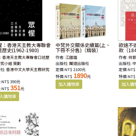
惺：香港天主教大專聯會
中梵外交關係史續篇(上、
欲速不
歷史(1962-1980)
下冊不分售)（精裝）
款（18
字）
:
香港天主教大專聯會口述歷
作者:
江國雄
作者:
何凱立
究小組 策劃
出版社:
聞道出版社
出版社:
社:
香港中文大學天主教研究
定價:NT$ 2100元
定價:NT$
1890
心
特價:NT$
元
特價:NT$
:NT$ 390元
351
:NT$
元