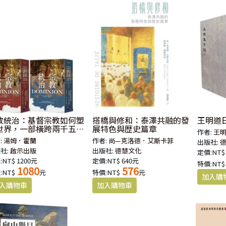
教統治：基督宗教如何塑
搭橋與修和：泰澤共融的發
王明道日
世界，一部橫跨兩千五百
展特色與歴史篇章
作者:
王
的人類史(上下冊不分售)
:
湯姆．霍蘭
作者:
尚—克洛德．艾斯卡菲
出版社:
社:
啟示出版
出版社:
德慧文化
定價:NT$
NT$ 1200元
定價:NT$ 640元
特價:NT$
1080
576
:NT$
元
特價:NT$
元