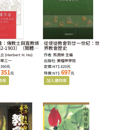
達：傳教士與寬教條
從使徒教會到廿一世紀：世
42-1903）（簡體
界教會歷史
 (Herbert H. Ho)
作者:
熊潤榮 主編
中華三一
出版社:
美福神學院
 390元
定價:NT$ 820元
351
697
元
特價:NT$
元