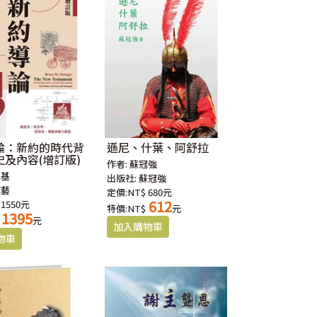
論：新約的時代背
遜尼、什葉、阿舒拉
及內容(增訂版)
作者:
蘇冠強
資基
出版社:
蘇冠強
文藝
定價:NT$ 680元
612
 1550元
特價:NT$
元
1395
元