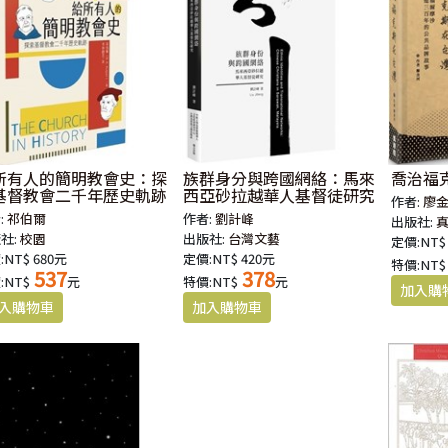
所有人的簡明教會史：探
族群身分與跨國網絡：馬來
喬治福
基督教會二千年歷史軌跡
西亞砂拉越華人基督徒研究
作者:
廖
:
祁伯爾
作者:
劉計峰
出版社:
社:
校園
出版社:
台灣文藝
定價:NT$
:NT$ 680元
定價:NT$ 420元
特價:NT$
537
378
:NT$
元
特價:NT$
元