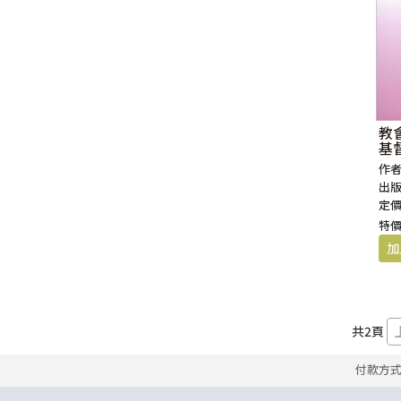
教
基
—
作者
出版
定價
特價
共
2
頁
付款方