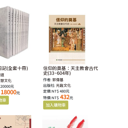
記(全套十冊)
信仰的奠基：天主教會古代
史(33~604年)
明道
作者:
郭偉基
德慧文化
出版社:
光啟文化
 20000元
18000
定價:NT$ 480元
元
432
特價:NT$
元