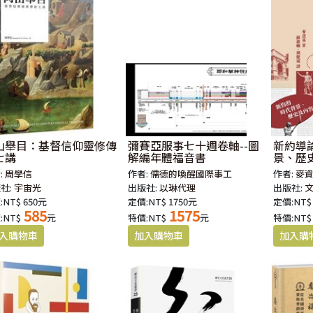
山舉目：基督信仰靈修傳
彌賽亞服事七十週卷軸--圖
新約導
七講
解編年體福音書
景、歷史
:
周學信
作者:
儒德的喚醒國際事工
作者:
麥
社:
宇宙光
出版社:
以琳代理
出版社:
:NT$ 650元
定價:NT$ 1750元
定價:NT$
585
1575
:NT$
元
特價:NT$
元
特價:NT$