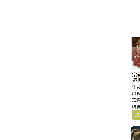
生 活 教 導
教 會 儀 式 用 品
新 普 及 譯 本
新 標 點 和 合 本 / N R S V
大 先 知 書
人
派 別
靈 修
生 活 見 證
佈 道 講 章
福 音 匙 圈 / 吊 飾
十 字 架
福 音 雜 貨 禮 品
福 音 杯 款 / 茶 壺
福 音 辦 公 用 品
福 音 受 洗 卡 片
證 件 用 品
福 音 演 奏 C D
聖 經 地 理
申 命 記
撒 母 耳 上 下
約 伯 記
醫 治
茶 杯 / 茶 具
專 題 論 述
福 音 包 夾 類
當 代 譯 本
和 合 本 修 訂 版 / E S V
小 先 知 書
末 世
異 端
培 靈
傳 記
單 張
倫 理
福 音 服 飾 配 件
福 音 掛 飾
福 音 遊 戲 品
福 音 食 器 / 鍋 具
福 音 書 寫 用 品
福 音 生 日 卡 片
雜 文 紙 品
節 慶 C D
新 約 歷 史
列 王 記 上 下
詩 篇
以 賽 亞 書
倫 理 學
福 音 馬 克 杯 / 咖 啡 杯
餐 具 / 鍋 具
教 會
其 他 中 文 聖 經
現 代 中 文 譯 本 / T E V
四 福 音 書
教 義
文 獻 信 條
事 奉
見 證
小 冊
交 友
福 音 其 他 飾 品 配 件
福 音 水 晶
福 音 3 C 電 器
福 音 證 件 用 品
福 音 萬 用 卡 片
辦 公 用 品
信 息 . 見 證 C D
聖 經 人 物
歷 代 志 上 下
箴 言
耶 利 米 書
何 西 阿 書
福 音 保 溫 瓶 / 隨 身 瓶
保 溫 瓶 / 隨 行 杯
訓 練 材 料
新 譯 本 / E S V
保 羅 書 信
護 教 學
與 其 它 宗 教
講 章
佈 道 工 作
婚 姻
講 道
福 音 座 台 盒 用 品
福 音 香 氛 美 妝 保 養
福 音 筆 記 手 冊
福 音 謝 卡 / 邀 請 卡 / 慰 問
年 月 曆 . 日 誌
影 音 軟 體
登 山 寶 訓
以 斯 拉 記
傳 道 書
耶 利 米 哀 歌
約 珥 書
馬 太 福 音
福 音 玻 璃 杯 / 水 杯
卡
文 藝 類
新 譯 本 / N I V
普 通 書 信
神 學 專 題
教 會 復 興
其 它
福 音 叢 書
家 庭
管 家 職 份
小 組 材 料
福 音 抱 枕 / 套
福 音 春 聯
福 音 文 具 紙 品
兒 童 故 事 C D
耶 穌 生 平 與 教 訓
尼 希 米 記
雅 歌
以 西 結 書
阿 摩 司 書
馬 可 福 音
羅 馬 書
福 音 茶 壺 / 水 壺
宗
造
福 音 金 句 盒 卡
年
作者
新 普 及 譯 本 / N L T
其 他 書 信
其 它
台 灣 歷 史
文 選
兒 童
崇 拜 、 儀 式
工 作 訓 練
小 說 故 事
福 音 年 日 誌 曆
聖 經 文 學
以 斯 帖 記
但 以 理 書
俄 巴 底 亞 書
路 加 福 音
哥 林 多 前 後
希 伯 來 書
其 他 福 音 杯 壺 款 及 周 邊
出版
福 音 貼 紙
定價:
其 他 中 外 文 聖 經
新 約 歷 史 書
青 少 年
靈 恩
研 經 材 料
詩 、 散 文
福 音 包 裝 用 品
聖 經 故 事
約 拿 書
約 翰 福 音
加 拉 太 書
雅 各 書
啟 示 錄
信 徒 神 學
特價
福 音 明 信 片 . 書 籤
成 人
教 育
兒 童 教 材
劇 本 遊 戲
福 音 文 具 雜 貨
聖 經 神 學
彌 迦 書
以 弗 所 書
彼 得 前 書
使 徒 行 傳
靈 界
福 音 季 節 卡
職 業
文 字 工 作
青 少 年 教 材
兒 童 故 事 C D
偽 經 次 經
那 鴻 書
腓 立 比 書
彼 得 後 書