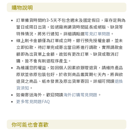
第五堂課 依納爵靈修
購物說明
靈修是一座橋樑
依納爵靈修的四個特質
訂單備貨時間約3-5天不包含週末及國定假日，庫存足夠為
依納爵．羅耀拉的生平
當日或隔日出貨，如遇廠商調貨時間延長或絕版、缺貨等
依納爵神操
特殊情況，將另行通知。詳細請點選
常見訂單問題
。
神操的主要目的
線上刷卡金額僅為訂單成立時，銀行預先授權金額，並未
基本原則與基礎
立即扣款，待訂單完成寄出當日將進行請款，實際請款金
第一週：檢視良心與罪孽
額即為出貨單上金額，故如有更改訂單、缺貨或取消訂
第二週：默觀永在君王的生命
購，皆不會有刷退程序產生。
第三週：默觀耶穌受難，上十架，受死，埋葬
為維護您的權益，如因個人因素欲辦理退貨，請維持產品
第四週：參與耶穌基督復活的生命
原狀並依原包裝包好，於收到商品鑑賞期七天內，將與欲
退貨之商品、紙本發票及原出貨單寄回。詳細可閱讀
退換
第六堂課 加爾默羅靈修傳統
貨須知
。
亞維拉的大德蘭
如需寄送海外，歡迎閱讀
海外訂購常見問題
。
接受呼召的過程跟背景
更多常見問題FAQ
靈心城堡（七寶樓台）
第一個階段：滌淨之路（煉淨之路）
第二個階段：光照之路（啟蒙之路）
你可能也會喜歡
第三個階段：聯合之路（靈魂是被動的）
聖女大德蘭的神魂超拔