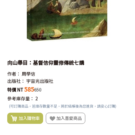
向山舉目：基督信仰靈修傳統七講
作者：
周學信
出版社：
宇宙光出版社
585
特價 NT
650
參考庫存量：
2
(可訂購商品，若庫存數量不足，將於結帳後為您進貨，請安心訂購)
加入購物車
加入喜愛商品