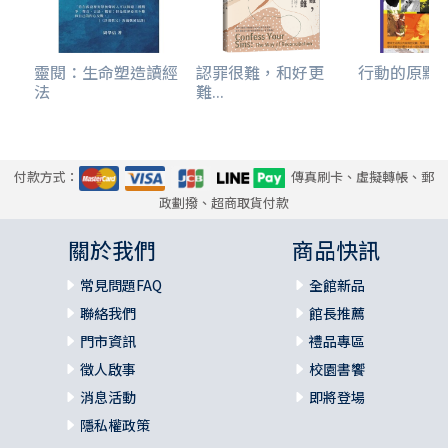
附錄一 中文參考書目
附錄二 英文參考書目
附錄三 圖片來源
靈閱：生命塑造讀經
認罪很難，和好更
行動的原點--
法
難...
付款方式：
傳真刷卡、虛擬轉帳、郵
政劃撥、超商取貨付款
關於我們
商品快訊
常見問題FAQ
全館新品
聯絡我們
館長推薦
門市資訊
禮品專區
徵人啟事
校園書饗
消息活動
即將登場
隱私權政策