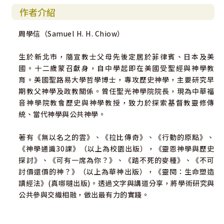
作者介紹
周學信（Samuel H. H. Chiow）
生於新北市，隨宣教士父母先後定居於菲律賓、日本及美
國。十二歲蒙召獻身，自中學起即在美國受聖經與神學教
育。美國聖路易大學哲學博士，專攻歷史神學，主要研究早
期教父神學及政教關係。曾任聖光神學院院長，現為中華福
音神學院教會歷史與神學教授，致力於探索基督教靈修傳
統、當代神學與公共神學。
著有《無以名之的雲》、《拉比傳奇》、《行動的原點》、
《神學通識30課》（以上為校園出版），《靈恩神學與歷史
探討》、《可有一席為你？》、《踏不死的麥種》、《不可
討價還價的神？》（以上為華神出版），《靈閱：生命塑造
讀經法》(真哪噠出版)。透過文字與講道分享，將學術研究與
公共參與交織相融，做出最有力的實踐。