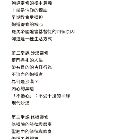
殉道靈修的根本意義
十架是信仰的標誌
早期教會受逼迫
殉道靈修的核心
羅馬帝國迫害基督徒的四個原因
殉道是一種生活方式
第二堂課 沙漠靈修
奮鬥掙扎的人生
帶有目的的古怪行為
不流血的殉道者
為何是沙漠？
內心的黑暗
「不動心」：不受干擾的平靜
現代沙漠
第三堂課 修道靈修
修道院的韻律與節奏
聖經中的韻律與節奏
修道主義的根