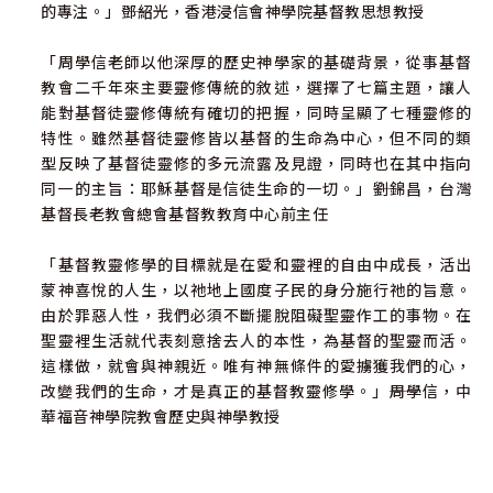
的專注。」――鄧紹光，香港浸信會神學院基督教思想教授
「周學信老師以他深厚的歷史神學家的基礎背景，從事基督
教會二千年來主要靈修傳統的敘述，選擇了七篇主題，讓人
能對基督徒靈修傳統有確切的把握，同時呈顯了七種靈修的
特性。雖然基督徒靈修皆以基督的生命為中心，但不同的類
型反映了基督徒靈修的多元流露及見證，同時也在其中指向
同一的主旨：耶穌基督是信徒生命的一切。」――劉錦昌，台灣
基督長老教會總會基督教教育中心前主任
「基督教靈修學的目標就是在愛和靈裡的自由中成長，活出
蒙神喜悅的人生，以祂地上國度子民的身分施行祂的旨意。
由於罪惡人性，我們必須不斷擺脫阻礙聖靈作工的事物。在
聖靈裡生活就代表刻意捨去人的本性，為基督的聖靈而活。
這樣做，就會與神親近。唯有神無條件的愛擄獲我們的心，
改變我們的生命，才是真正的基督教靈修學。」――周學信，中
華福音神學院教會歷史與神學教授