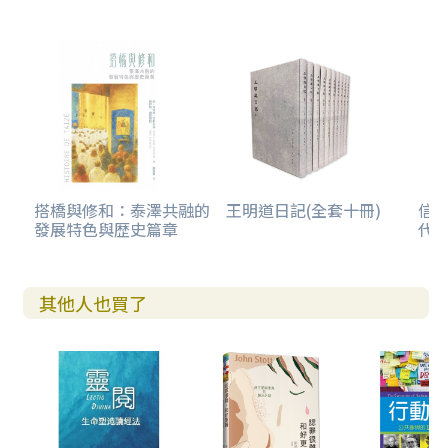
十架約翰的生平與性格
十架約翰的靈修教導
與神聯合
激進的剝去自我
心靈黑夜
默觀的禱告
基督作為中心
第七堂課 宗教改革與福音派靈修
搭橋與修和：泰澤共融的
王明道日記(全套十冊)
信
發展特色與歴史篇章
代史
基督中心的靈修
崇拜的核心是講道
改革運動的背景
宗教改革靈修的基本特徵：講道
其他人也買了
十架神學與榮耀神學
約翰．加爾文的教導
神的道和靈修的關係
福音主義是一種靈修形式
福音派靈修的四個特質