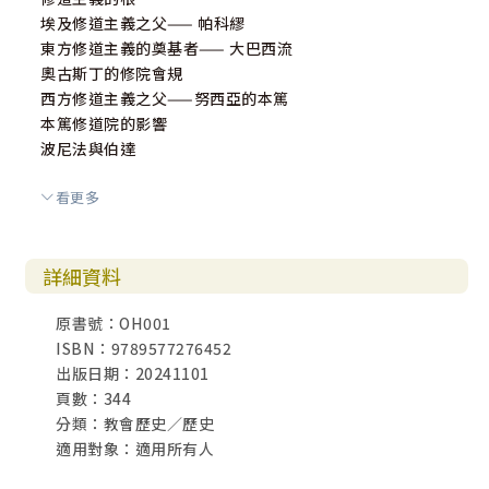
埃及修道主義之父—— 帕科繆
東方修道主義的奠基者—— 大巴西流
奧古斯丁的修院會規
西方修道主義之父——努西亞的本篤
本篤修道院的影響
波尼法與伯達
看更多
第四堂課 東正教靈修
前言：今天東正教的普世狀況
東方與西方教會分裂的原因
詳細資料
東正教的靈修1：耶穌禱文
如何操練耶穌禱文
原書號：OH001
操練心禱的五個階段
ISBN：9789577276452
耶穌禱文的特色
出版日期：20241101
東正教的靈修2：聖像靈修
頁數：344
「聖像」的靈修意義
分類：教會歷史／歷史
寫作聖像的屬靈經歷
適用對象：適用所有人
兩幅聖像的屬靈意義