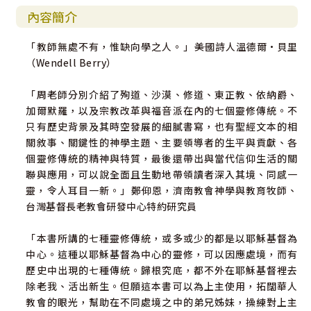
內容簡介
「教師無處不有，惟缺向學之人。」――美國詩人溫德爾•貝里
（Wendell Berry）
「周老師分別介紹了殉道、沙漠、修道、東正教、依納爵、
加爾默羅，以及宗教改革與福音派在內的七個靈修傳統。不
只有歷史背景及其時空發展的細膩書寫，也有聖經文本的相
關敘事、關鍵性的神學主題、主要領導者的生平與貢獻、各
個靈修傳統的精神與特質，最後還帶出與當代信仰生活的關
聯與應用，可以說全面且生動地帶領讀者深入其境、同感一
靈，令人耳目一新。」――鄭仰恩，濟南教會神學與教育牧師、
台灣基督長老教會研發中心特約研究員
「本書所講的七種靈修傳統，或多或少的都是以耶穌基督為
中心。這種以耶穌基督為中心的靈修，可以因應處境，而有
歷史中出現的七種傳統。歸根究底，都不外在耶穌基督裡去
除老我、活出新生。但願這本書可以為上主使用，拓闊華人
教會的眼光，幫助在不同處境之中的弟兄姊妹，操練對上主