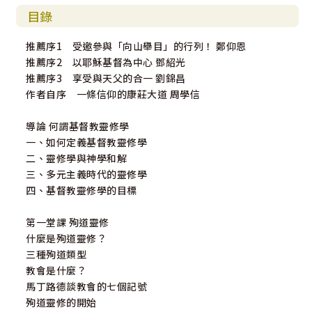
目錄
推薦序1 受邀參與「向山舉目」的行列！ 鄭仰恩
推薦序2 以耶穌基督為中心 鄧紹光
推薦序3 享受與天父的合一 劉錦昌
作者自序 一條信仰的康莊大道 周學信
導論 何謂基督教靈修學
一、如何定義基督教靈修學
二、靈修學與神學和解
三、多元主義時代的靈修學
四、基督教靈修學的目標
第一堂課 殉道靈修
什麼是殉道靈修？
三種殉道類型
教會是什麼？
馬丁路德談教會的七個記號
殉道靈修的開始