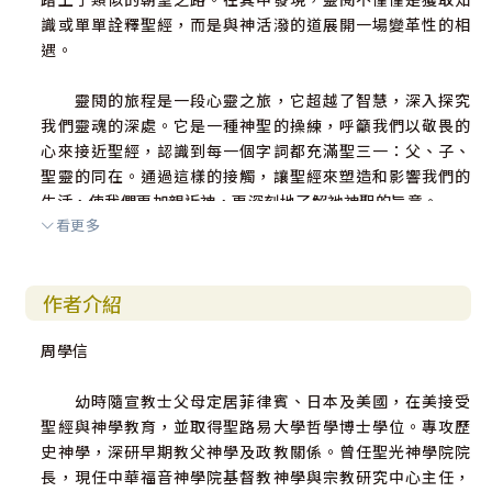
識或單單詮釋聖經，而是與神活潑的道展開一場變革性的相
遇。
靈閱的旅程是一段心靈之旅，它超越了智慧，深入探究
我們靈魂的深處。它是一種神聖的操練，呼籲我們以敬畏的
心來接近聖經，認識到每一個字詞都充滿聖三一：父、子、
聖靈的同在。通過這樣的接觸，讓聖經來塑造和影響我們的
生活，使我們更加親近神，更深刻地了解祂神聖的旨意。
看更多
尤金．彼得森（Eugene Peterson）精妙地捕捉到靈閱
的本質，將其視為一種與神的道相互交融的形式。他提醒我
作者介紹
們，這不僅僅是一種智力上的鍛鍊，也是一次由聖靈引導的
屬靈之旅。當我們以敬畏和謙卑的心態接近聖經時，我們敞
周學信
開自己，讓聖靈的轉化力量聖化文字和讀者。
幼時隨宣教士父母定居菲律賓、日本及美國，在美接受
本書吸納豐富的基督教傳統，根植於聖經是神所默示的
聖經與神學教育，並取得聖路易大學哲學博士學位。專攻歷
信念，並且持續成為神聖啟示的活躍泉源。正是在聖經的書
史神學，深研早期教父神學及政教關係。曾任聖光神學院院
頁中，我們遇見了神豐富的愛，這愛透過耶穌基督的生命、
長，現任中華福音神學院基督教神學與宗教研究中心主任，
死亡和復活所揭示。三位一體的本質深植於聖經的內容，而