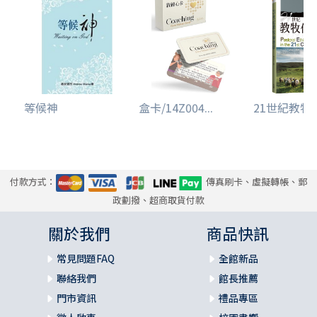
等候神
盒卡/14Z004...
21世紀教牧
付款方式：
傳真刷卡、虛擬轉帳、郵
政劃撥、超商取貨付款
關於我們
商品快訊
常見問題FAQ
全館新品
聯絡我們
館長推薦
門市資訊
禮品專區