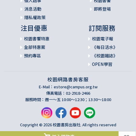
徵人啟事
校園書饗
消息活動
即將登場
隱私權政策
注目優惠
訂閱服務
校園書饗特惠
校園電子報
全部特惠案
《每日活水》
預約專區
《校園雜誌》
OPEN學習
校園網路書房客服
E-Mail：
estore@campus.org.tw
傳真電話：02-2918-2466
服務時間：週一～五 10:00～12:30；13:30～18:00
Copyright © 2026 校園書房出版社. All rights reserved