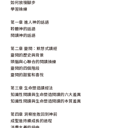
伴侶，幫助你在 靈閱中與神相遇，提供你洞見、鼓勵和實用
如何放慢腳步
的指引。願它 作為你個人成長的催化劑，深化你對神的愛，
學習操練
並豐富你對 祂無盡智慧的理解。 我要感謝在這本書中支持我
的人。
第一章 進人神的話語
聆聽神的話語
本書出版的起源要追 溯到賈自功社長，他聽我分享了有
閱讀神的話語
關「靈閱」的內容，並認為它對於閱讀和默想上帝話語的基
督徒將會很有價值，因此建議將這些內容分享給更多的讀
第二章 靈閱：默想式讀經
者。他找了他最好的編輯王芬妮姐妹來記錄我分享的內容，
靈閱的歷史與背景
並細心審查這些錄音，將它們翻譯成手稿。對於真哪噠團隊
頭腦與心聯合的閱讀操練
在編輯和出版書籍方面的慷慨、鼓勵和嫻熟的工作，我深表
靈閱的四個階段
感激。若沒有他們的幫助，本書將無法面世。 感謝我親愛的
靈閱的甜蜜和喜悅
學生徐庸蕙姐妹仔細審閱手稿，並提供寶貴的意見和建議；
感謝中華福音神學院的學生和不同教會的基督徒，在課程、
第三章 生命塑造讀經法
教會和退修會上聆聽我講授這份教材，感謝你們通過提問、
知識性閱讀與生命塑造閱讀的六大差異
肯定和互動，讓這份教材得以更豐富。 最後，感謝我的妻子
知識性閱讀與生命塑造閱讀的本質差異
美蓉，我的女兒周誾和周劼，你們每天都像基督一樣對我展
現愛心。如果沒有你們的愛、喜悅和啟發，我無法在靈性上
第四章 洞察挫敗回到神前
不斷成長。
成聖是持續成長的過程
消費主義的扭曲