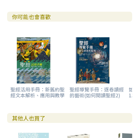
你可能也會喜歡
聖經活用手冊：新舊約聖
聖經導覽手冊：逐卷讀經
如
經文本解析、應用與教學
的藝術(如何閱讀聖經2)
13
其他人也買了