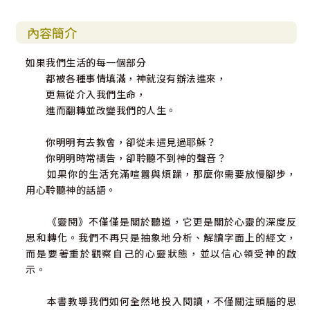
內容簡介
如果我們生活的每一個部分
都被各種事情填滿，神就沒有辦法進來，
更無從介入我們生命，
進而翻轉並改變我們的人生。
你明明有去教會，卻從未遇見過耶穌？
你明明時常禱告，卻聆聽不到神的聲音？
如果你的生活充滿喧囂與煩躁，那麼你需要放慢腳步，
用心聆聽神的話語。
《靈閱》不僅僅是關於聽道，它更是關於心靈的深度反
思和轉化。我們不再只是抽象地分析、解讀字面上的經文，
而是要著重於觀察自己的心靈狀態，並以信心領受神的啟
示。
本書教導我們如何全然地投入閱讀，不僅關注頭腦的思