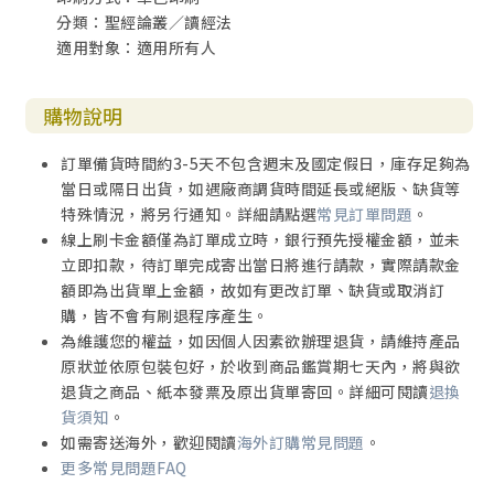
分類：聖經論叢／讀經法
適用對象：適用所有人
購物說明
訂單備貨時間約3-5天不包含週末及國定假日，庫存足夠為
當日或隔日出貨，如遇廠商調貨時間延長或絕版、缺貨等
特殊情況，將另行通知。詳細請點選
常見訂單問題
。
線上刷卡金額僅為訂單成立時，銀行預先授權金額，並未
立即扣款，待訂單完成寄出當日將進行請款，實際請款金
額即為出貨單上金額，故如有更改訂單、缺貨或取消訂
購，皆不會有刷退程序產生。
為維護您的權益，如因個人因素欲辦理退貨，請維持產品
原狀並依原包裝包好，於收到商品鑑賞期七天內，將與欲
退貨之商品、紙本發票及原出貨單寄回。詳細可閱讀
退換
貨須知
。
如需寄送海外，歡迎閱讀
海外訂購常見問題
。
更多常見問題FAQ