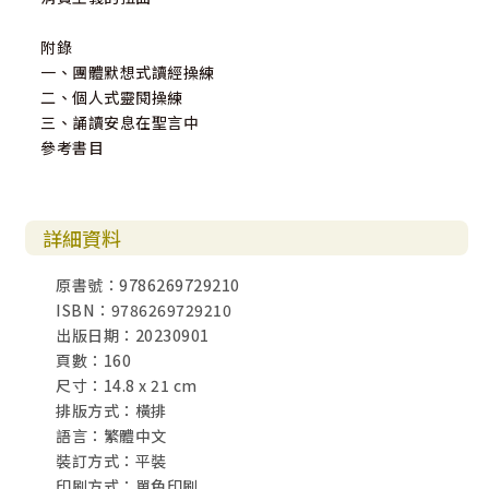
八德，桃園2023夏天，37度
附錄
一、團體默想式讀經操練
二、個人式靈閱操練
三、誦讀安息在聖言中
參考書目
詳細資料
原書號：9786269729210
ISBN：9786269729210
出版日期：20230901
頁數：160
尺寸：14.8 x 21 cm
排版方式：橫排
語言：繁體中文
裝訂方式：平裝
印刷方式：單色印刷