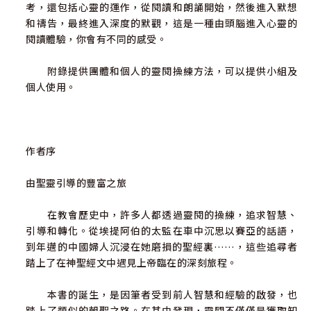
考，還包括心靈的運作，從閱讀和朗誦開始，然後進入默想
和禱告，最終進入深度的默觀，這是一種由頭腦進入心靈的
閱讀體驗，你會有不同的感受。
附錄提供團體和個人的靈閱操練方法，可以提供小組及
個人使用。
作者序
由聖靈引導的豐富之旅
在教會歷史中，許多人都透過靈閱的操練，追求智慧、
引導和轉化。從埃提阿伯的太監在車中沉思以賽亞的話語，
到年邁的中國婦人沉浸在她磨損的聖經裏……，這些追尋者
踏上了在神聖經文中遇見上帝臨在的深刻旅程。
本書的誕生，是因筆者受到前人智慧和經驗的啟發，也
踏上了類似的朝聖之路。在其中發現，靈閱不僅僅是獲取知