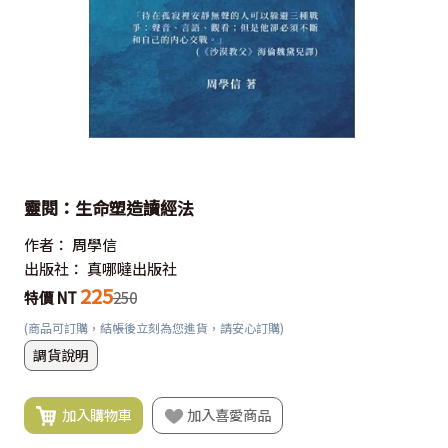
靈閱：生命塑造讀經法
作者：
周學信
出版社：
真哪噠出版社
225
特價 NT
250
(商品可訂購，結帳後立刻為您進貨，請安心訂購)
調貨說明
加入購物車
加入喜愛商品