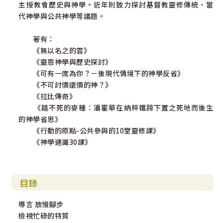
主授教會歷史與神學。近年則致力探討基督教靈修傳統、當
靈閱邀請我們參與在父、子、聖靈的神聖舞蹈之中。
代神學與公共神學等議題。
靈閱的核心是聖經默想（Lectio Divina）的操練，這是
著有：
以祈禱和默想的方式來與神聖的經文相互交融。它是一個邀
《無以名之的雲》
請，讓我們進入與上帝深刻的交通之中，讓祂的聲音對我們
《靈恩神學與歷史探討》
的心說話，轉化我們的生命。靈閱並不是一種嚴格的解釋方
《可有一席為你？－後現代情境下的神學反省》
法，而是溫和地引導、帶領我們在閱讀的文字中遇見上帝真
《不可討價還價的神？》
實的同在。
《拉比傳奇》
《踏不死的麥種：潘霍華在納粹鐵蹄下置之死地而後生
在現代繁忙和紛亂的生活形態下，靈閱的操練往往被忽
的神學省思》
視了。然而，它擁有巨大的潛力，能夠塑造和滋養我們的靈
《行動的原點-公共參與的10堂靈修課》
性旅程。它呼喚我們超越僅為獲取信息而讀，要去擁抱閱讀
《神學通識30課》
以培養思想，讓聖經將我們形塑成基督的樣式。 願你帶著一
顆開放的心和謙卑的精神踏上這段屬靈之 旅；願聖靈成為你
永恆的同伴，引導你更深地親近神，映照 出神話語的亮光；
願靈閱的轉化力喚醒你的靈魂、堅固你的 信仰，讓你有力量
目錄
活出神所期盼的豐盛生命。 懷著感激之情，我們回顧靈閱造
就了基督教傳統的傳 承，同時抱著希望，期待它所帶來的轉
導言 放慢腳步
化力量能影響我們 每個人。因此，願此書成為你屬靈朝聖的
檢視忙碌的特質