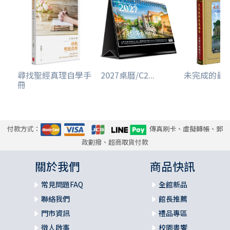
天做出的選擇，例如是要勤苦工作，還是要偷懶？要誠實，
還是不誠實？要節儉，還是揮霍？要借，還是要貸？要忍
耐，還是發怒？要沉默，還是健談？要富足，還是貧窮？箴
言論及家人之間的關係、商業道德、道德方面的選擇，以及
內在動機。就訴求和適用性而言⋯⋯箴言通常是放諸四海皆
準的普遍原則 。／歐爾頓（ROBERT L. ALDEN）《箴言》
尋找聖經真理自學手
2027桌曆/C2...
未完成的最後講
（Proverbs，暫譯）
冊
◎本書讀者或教導者面臨的挑戰：
1. 錯綜複雜的結構。
2. 需要從單篇箴言中尋找含義。
付款方式：
傳真刷卡、虛擬轉帳、郵
3. 如果大量閱讀這卷書，會有點枯燥無味（第一∼九章及第三
政劃撥、超商取貨付款
十一章除外。）
關於我們
商品快訊
◎如何應對挑戰：
常見問題FAQ
全館新品
1. 箴言反映日常生活，單篇箴言雖看似單調乏味，放在一起
卻如萬花筒一般絢麗多姿；或是你也可以組織自己的箴言群
聯絡我們
館長推薦
組，使其內容資料更具有架構。
門市資訊
禮品專區
2. 單篇箴言需要花費很大的功夫，將之代入現實生活的場景
徵人啟事
校園書饗