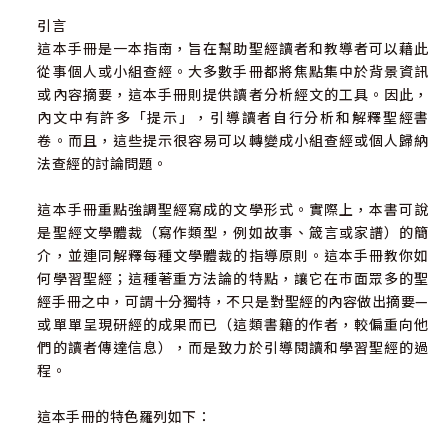
引言
這本手冊是一本指南，旨在幫助聖經讀者和教導者可以藉此
從事個人或小組查經。大多數手冊都將焦點集中於背景資訊
或內容摘要，這本手冊則提供讀者分析經文的工具。因此，
內文中有許多「提示」，引導讀者自行分析和解釋聖經書
卷。而且，這些提示很容易可以轉變成小組查經或個人歸納
法查經的討論問題。
這本手冊重點強調聖經寫成的文學形式。實際上，本書可說
是聖經文學體裁（寫作類型，例如故事、箴言或家譜）的簡
介，並連同解釋每種文學體裁的指導原則。這本手冊教你如
何學習聖經；這種著重方法論的特點，讓它在巿面眾多的聖
經手冊之中，可謂十分獨特，不只是對聖經的內容做出摘要—
或單單呈現研經的成果而已（這類書籍的作者，較偏重向他
們的讀者傳達信息），而是致力於引導閱讀和學習聖經的過
程。
這本手冊的特色羅列如下：