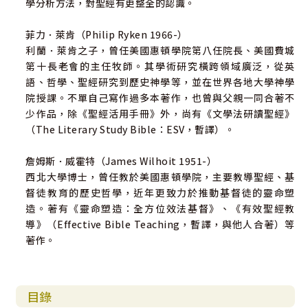
學分析方法，對聖經有更整全的認識。
菲力．萊肯（Philip Ryken 1966-）
利蘭．萊肯之子，曾任美國惠頓學院第八任院長、美國費城
第十長老會的主任牧師。其學術研究橫跨領域廣泛，從英
語、哲學、聖經研究到歷史神學等，並在世界各地大學神學
院授課。不單自己寫作過多本著作，也曾與父親一同合著不
少作品，除《聖經活用手冊》外，尚有《文學法研讀聖經》
（The Literary Study Bible：ESV，暫譯）。
詹姆斯．威霍特（James Wilhoit 1951-）
西北大學博士，曾任教於美國惠頓學院，主要教導聖經、基
督徒教育的歷史哲學，近年更致力於推動基督徒的靈命塑
造。著有《靈命塑造：全方位效法基督》、《有效聖經教
導》（Effective Bible Teaching，暫譯，與他人合著）等
著作。
目錄