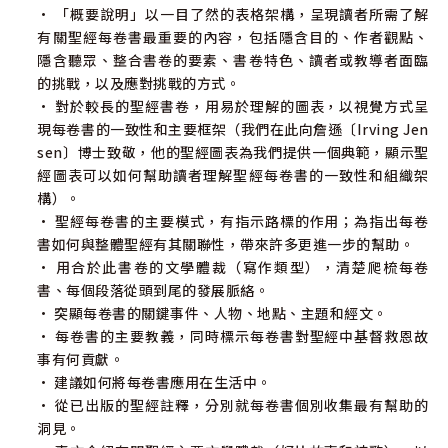
• 「概要說明」以一目了然的表格架構，呈現讀者所需了解
有關聖經每卷書最重要的內容，包括隱含目的、作者觀點、
隱含聽眾、整合書卷的要素、書卷特色、讀者或教導者面臨
的挑戰，以及應對挑戰的方式。
• 對於較長的聖經書卷，用易於理解的圖表，以視覺方式呈
現每卷書的一致性和主要框架（我們在此向詹遜〔Irving Jen
sen〕博士致敬，他的聖經圖表為我們提供一個典範，顯示聖
經圖表可以如何幫助讀者理解聖經每卷書的一致性和組織架
構）。
• 聖經每卷書的主要模式，有指示路標的作用；為指出每卷
書如何與整體聖經有其關聯性，帶來許多更進一步的幫助。
• 用合於此書卷的文學體裁（寫作類型），清楚爬梳每卷
書、每個段落從頭到尾的發展脈絡。
• 突顯每卷書的關鍵事件、人物、地點、主題和經文。
• 每卷書的主要教義，同時標示每卷書對聖經中基督救恩故
事有何貢獻。
• 建議如何將每卷書應用在生活中。
• 從已出版的聖經註釋，分別就每卷書個別收集最有幫助的
洞見。