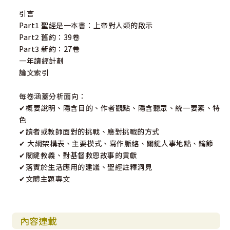
引言
Part1 聖經是一本書：上帝對人類的啟示
Part2 舊約：39卷
Part3 新約：27卷
一年讀經計劃
論文索引
每卷涵蓋分析面向：
✔概要說明、隱含目的、作者觀點、隱含聽眾、統一要素、特
色
✔讀者或教師面對的挑戰、應對挑戰的方式
✔ 大綱架構表、主要模式、寫作脈絡、關鍵人事地點、鑰節
✔關鍵教義、對基督救恩故事的貢獻
✔落實於生活應用的建議、聖經註釋洞見
✔文體主題專文
內容連載