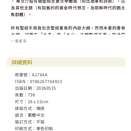
• 專文介紹有關聖經主要文學體裁（好比故事和詩歌），以
及其他主題（有如舊約的黃金時代預言，及耶穌時代的猶太
教群體）。
所有聖經手冊皆包含聖經書卷的內容大綱，然而本書的書卷
大綱，試圖在「太多」與「太少」之間取得平衡。與此同
看更多
時，你仍可相信本書書卷大綱吻合聖經經文的輪廓，並且就
在你仔細閱讀聖經每一頁時，你也會發現我們儘可能避免過
分簡化內容。
詳細資料
我們在編寫這本手冊時，最主要的目的是希望幫助閱讀聖經
原書號：A1784A
的基督徒更理解聖經，也幫助教導聖經的教導者能更有效來
ISBN：9786267764923
教學。我們相信聖經是上帝向人類默示的話語，以及信仰與
出版日期：20260515
生活的指南。因此，我們也希望凡學習聖經的領袖、學生、
頁數：736
青年牧師、兒童主日學老師，以及任何閱讀或教導聖經的
尺寸：16 x 22cm
人，都能善用此手冊，並從中得益。另外也希望這本手冊內
排版方式：橫排
含的新鮮信息，足以吸引傳道人和聖經學者，流連駐足。
語言：繁體中文
裝訂方式：平裝
認識聖經的最終目的，是要藉著對耶穌基督的信心得著救
印刷方式：單色印刷
恩。如同保羅寫給提摩太的話，他這麼說：「知道你是從小