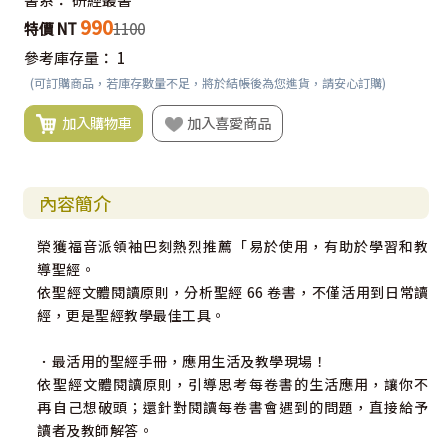
990
特價 NT
1100
參考庫存量：
1
(可訂購商品，若庫存數量不足，將於結帳後為您進貨，請安心訂購)
加入購物車
加入喜愛商品
內容簡介
榮獲福音派領袖巴刻熱烈推薦「易於使用，有助於學習和教
導聖經。
依聖經文體閱讀原則，分析聖經 66 卷書，不僅活用到日常讀
經，更是聖經教學最佳工具。
．最活用的聖經手冊，應用生活及教學現場！
依聖經文體閱讀原則，引導思考每卷書的生活應用，讓你不
再自己想破頭；還針對閱讀每卷書會遇到的問題，直接給予
讀者及教師解答。