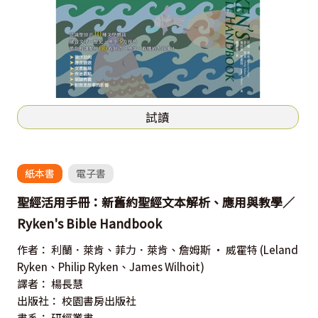
試讀
紙本書
電子書
聖經活用手冊：新舊約聖經文本解析、應用與教學／
Ryken's Bible Handbook
作者：
利蘭．萊肯、菲力．萊肯、詹姆斯 ‧ 威霍特
(Leland
Ryken、Philip Ryken、James Wilhoit)
譯者：
楊長慧
出版社：
校園書房出版社
書系：
研經叢書