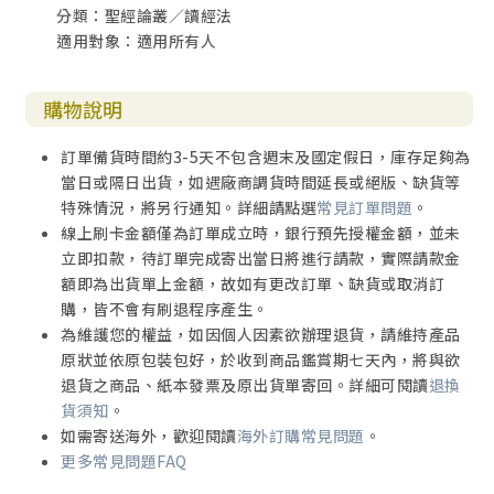
分類：聖經論叢／讀經法
明白聖經，這聖經能使你因信基督耶穌，有得救的智慧。」
適用對象：適用所有人
（提後三15）
利蘭．萊肯／菲力．萊肯／詹姆斯．威霍特
購物說明
＝＝＝＝＝
箴言｜生活的藝術
訂單備貨時間約3-5天不包含週末及國定假日，庫存足夠為
§概要說明§
當日或隔日出貨，如遇廠商調貨時間延長或絕版、缺貨等
◎格式：31章，915節。
特殊情況，將另行通知。詳細請點選
常見訂單問題
。
線上刷卡金額僅為訂單成立時，銀行預先授權金額，並未
◎隱含目的：傳授廣泛人生經驗的智慧（生活的藝術），引
立即扣款，待訂單完成寄出當日將進行請款，實際請款金
導讀者在道德、屬靈方面過合乎正軌、井然有序的生活。作
額即為出貨單上金額，故如有更改訂單、缺貨或取消訂
者希望向聽眾傳遞正確的思想，藉此引導他們有正確的行
購，皆不會有刷退程序產生。
為。
為維護您的權益，如因個人因素欲辦理退貨，請維持產品
原狀並依原包裝包好，於收到商品鑑賞期七天內，將與欲
◎作者觀點：古代文化的智者（1）洞燭人生百態，觀察入
退貨之商品、紙本發票及原出貨單寄回。詳細可閱讀
退換
微，（2）為人師表，（3）精通某種特別的演說方式（箴
貨須知
。
言），並且（4）是位權威人物，他們理直氣壯、毫無保留宣
如需寄送海外，歡迎閱讀
海外訂購常見問題
。
揚他們的智慧（他們的箴言通情達理，奠基於已被證實的人
更多常見問題FAQ
類經驗準則）。