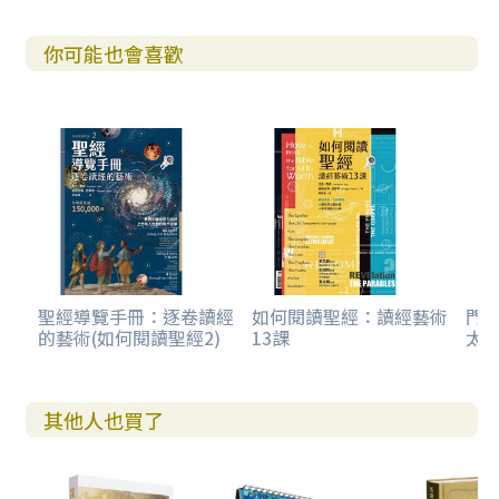
◎隱含聽眾：嚴格說來，古代文化智慧文學的受眾是年輕
你可能也會喜歡
人，但箴言是極為普遍的一種文學形式，凡是想要過充滿敬
虔、道德、智慧之美好人生的人，都可以是箴言的聽眾。
◎整合書卷的要素：本書的思維和寫作屬於智慧文學；講論
以箴言為基本單位；箴言是從日常生活和經驗中提煉出來的
智慧言語；不斷以智慧和愚昧作為對照；發言者是深具權威
智者形象的人物，所傳授的是無可爭議的人生智慧。
◎特色：本書由簡短的箴言組成；詩的形式，包括平行對稱
的語句形式；焦點集中於個人行為，而非群體生活；專注於
日常的「世俗」生活，幾乎沒有提及宗教敬拜或儀式。
聖經導覽手冊：逐卷讀經
如何閱讀聖經：讀經藝術
門
的藝術(如何閱讀聖經2)
13課
太福
箴言寫成的背景是古代的猶太社會。當時的人大多以農耕和
牧羊為生，因此書中多次提到羊群和牛群（例如，二十七23
以下）、雨水（二十八3）、耕種（二十4）、倉房（三10）
其他人也買了
和地界（二十二28）。本書也有描述一些關於城市的生活，
例如市場（二十14）、城門（一21，八3）和王室（二十五
6）。大多數的箴言都與家庭中的日常生活有關，論及人們每