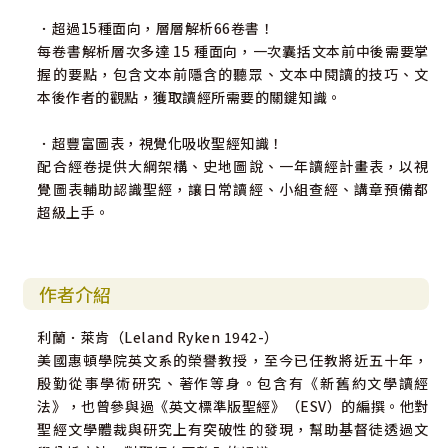
．超過15種面向，層層解析66卷書！
每卷書解析層次多達 15 種面向，一次囊括文本前中後需要掌
握的要點，包含文本前隱含的聽眾、文本中閱讀的技巧、文
本後作者的觀點，獲取讀經所需要的關鍵知識。
．超豐富圖表，視覺化吸收聖經知識！
配合經卷提供大綱架構、史地圖說、一年讀經計畫表，以視
覺圖表輔助認識聖經，讓日常讀經、小組查經、講章預備都
超級上手。
作者介紹
利蘭．萊肯（Leland Ryken 1942-）
美國惠頓學院英文系的榮譽教授，至今已任教將近五十年，
殷勤從事學術研究、著作等身。包含有《新舊約文學讀經
法》，也曾參與過《英文標準版聖經》（ESV）的編撰。他對
聖經文學體裁與研究上有突破性的發現，幫助基督徒透過文