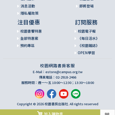
之中。你不妨決心「挽起袖子，開始行動」，按照解讀箴言
消息活動
即將登場
所需的時間全心投入。
隱私權政策
3. 不要一口氣閱讀篇幅很長的箴言。
注目優惠
訂閱服務
校園書饗特惠
校園電子報
全部特惠案
《每日活水》
預約專區
《校園雜誌》
OPEN學習
校園網路書房客服
E-Mail：
estore@campus.org.tw
傳真電話：02-2918-2466
服務時間：週一～五 10:00～12:30；13:30～18:00
Copyright © 2026 校園書房出版社. All rights reserved
加入購物車