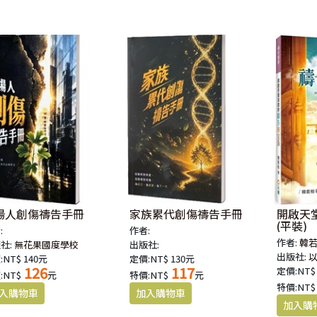
場人創傷禱告手冊
家族累代創傷禱告手冊
開啟天
(平裝)
:
作者:
作者:
韓
社:
無花果國度學校
出版社:
出版社:
:NT$ 140元
定價:NT$ 130元
126
117
定價:NT$
:NT$
元
特價:NT$
元
特價:NT$