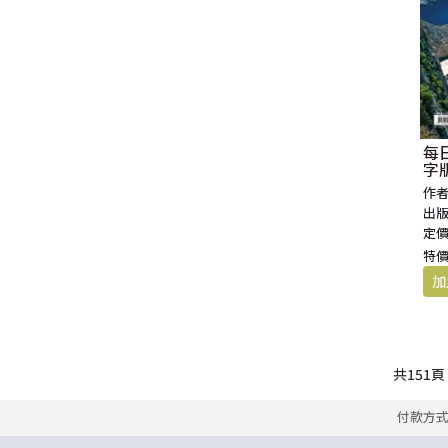
每日
字版
作者
出版
定價
特價
共
151
頁
付款方