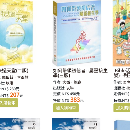
去過天堂(二版)
如何帶領初信者--屬靈接生
iBibl
學(三版)
號)--列
:
羅伯玆．李亞敦
作者:
大衛．鮑森
作者:
國
社:
以琳
出版社:
以琳
出版社:
:NT$ 230元
207
定價:NT$ 450元
定價:NT$
:NT$
元
383
特價:NT$
元
特價:NT$