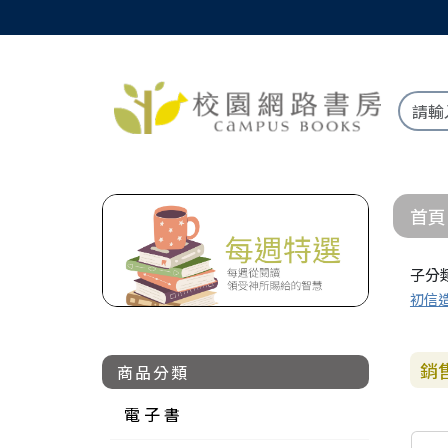
首頁
子分
初信
銷
商品分類
電 子 書