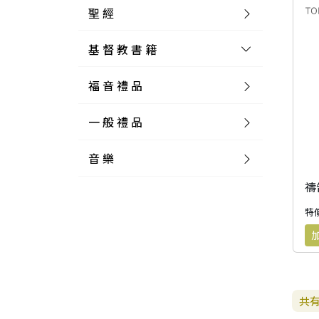
聖 經
基 督 教 書 籍
新 舊 約 聖 經
福 音 禮 品
簡 體 聖 經
聖 經 論 叢
和 合 本
一 般 禮 品
英 文 聖 經
神 學 類
福 音 飾 品 配 件
和 合 本 標 點
參 考 書 工 具 書
音 樂
外 文 聖 經
實 踐 神 學
福 音 家 飾 用 品
一 般 卡 片
新 標 點 和 合 本
K J V
摩 西 五 經
系 統 神 學
福 音 項 鍊
讀 經 法
禱
中 外 文 聖 經
教 會 歷 史
福 音 生 活 雜 貨
一 般 文 具
詩 本 樂 譜
和 合 本 修 訂 版
E S V
歷 史 書
神 、 創 造
宣 教 差 傳
福 音 耳 環 / 耳 夾
福 音 桌 飾 品
萬 用 卡
釋 經 法
創 世 記
特價
註 釋 本 聖 經
生 命 造 就
福 音 食 器 廚 房
食 器 廚 房
C D
現 代 中 文 譯 本
G N B
和 合 本 / N I V
舊 約 註 釋
基 督
社 會 參 與
歷 史
福 音 手 環 / 手 鍊
福 音 布 軸 掛 畫
福 音 服 飾 布 品
貼 紙
日 記 . 筆 記
音 樂 叢 書
聖 經 概 論
出 埃 及 記
約 書 亞 記
選 摘 本
見 證 傳 記
福 音 文 具
傢 俱 燈 飾
新 譯 本
其 他 英 文 聖 經
和 合 本 / N K J V
新 約 註 釋
聖 靈
教 牧
中 國 歷 史
初 信 造 就
福 音 戒 指
福 音 壁 掛 框 匾
福 音 鐘 錶 類
福 音 收 納 瓶 罐
明 信 片 . 書 籤
鉛 筆 袋 盒
杯 盤 壺 碗
詩 歌 本 譜
中 文 詩 歌 演 唱 C D
聖 經 史 地
利 未 記
士 師 記
共
福 音 佈 道
福 音 卡 片
新 漢 語 譯 本
新 標 點 和 合 本 / K J V
智 慧 詩 歌 書
救 恩
其 它 團 契
外 國 歷 史
禱 告
福 音 見 證
福 音 胸 針 / 別 針
福 音 相 框
福 音 磁 鐵
福 音 食 品 / 飲 品
福 音 資 料 夾 袋
筆 類
食 品
節 慶 樂 譜
外 文 詩 歌 演 唱 C D
聖 經 歷 史
民 數 記
路 得 記
輔 導
馬 克 杯 / 咖 啡 杯