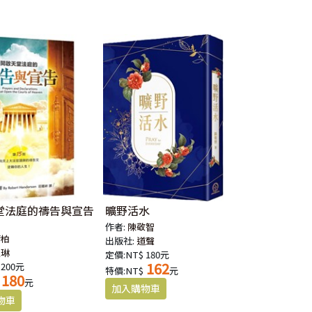
堂法庭的禱告與宣告
曠野活水
作者:
陳敬智
若柏
出版社:
道聲
以琳
定價:NT$ 180元
162
 200元
特價:NT$
元
180
元