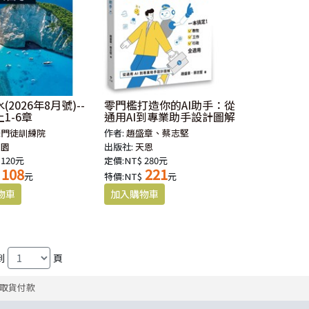
2026年8月號)--
零門檻打造你的AI助手：從
1-6章
通用AI到專業助手設計圖解
際門徒訓練院
作者:
趙盛章、蔡志堅
校園
出版社:
天恩
 120元
定價:NT$ 280元
108
221
元
特價:NT$
元
到
頁
取貨付款