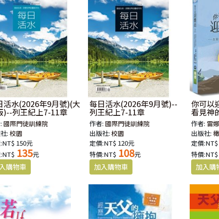
活水(2026年9月號)(大
每日活水(2026年9月號)--
你可以
)--列王紀上7-11章
列王紀上7-11章
看見神
:
國際門徒訓練院
作者:
國際門徒訓練院
作者:
雷
社:
校園
出版社:
校園
出版社:
:NT$ 150元
定價:NT$ 120元
定價:NT$
135
108
:NT$
元
特價:NT$
元
特價:NT$