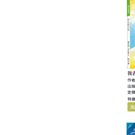
我
作者
出版
定價
特價