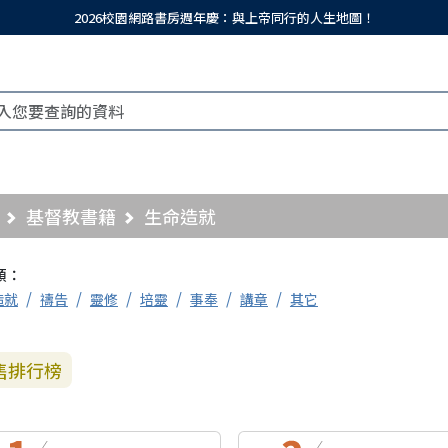
2026校園網路書房週年慶：與上帝同行的人生地圖！
基督教書籍
生命造就
類：
造就
禱告
靈修
培靈
事奉
講章
其它
售排行榜