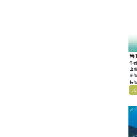
若(
作者
出版
定價
特價