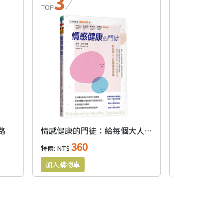
路
情感健康的門徒：給每個大人的情感成長學
不忙碌的門
360
37
特價: NT$
特價: NT$