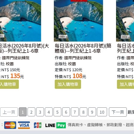
活水(2026年8月號)(大
每日活水(2026年8月號)(簡
每日活水(
)--列王紀上1-6章
體版)--列王紀上1-6章
列王紀上
:
國際門徒訓練院
作者:
國際門徒訓練院
作者:
國
社:
校園
出版社:
校園
出版社:
:NT$ 150元
定價:NT$ 120元
定價:NT$
135
108
:NT$
元
特價:NT$
元
特價:NT$
1
2
3
4
5
6
7
8
9
10
跳
式：
傳真刷卡、虛擬轉帳、郵政劃撥、超商