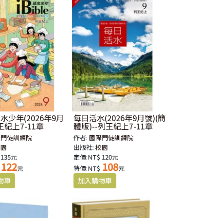
e活水少年(2026年9月
每日活水(2026年9月號)(簡
王紀上7-11章
體版)--列王紀上7-11章
際門徒訓練院
作者:
國際門徒訓練院
校園
出版社:
校園
 135元
定價:NT$ 120元
122
108
元
特價:NT$
元