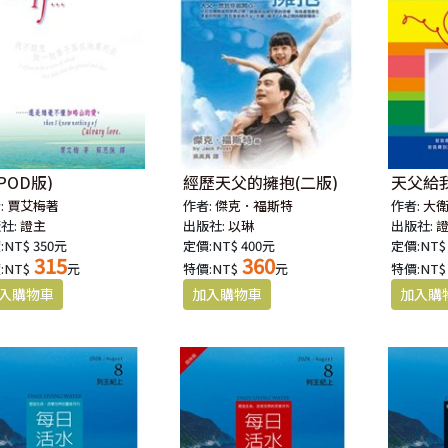
POD版)
經歷天父的擁抱(二版)
天父給我
:
賈艾梅著
作者:
傑克．福斯特
作者:
大
社:
證主
出版社:
以琳
出版社:
:NT$ 350元
定價:NT$ 400元
定價:NT$
315
360
:NT$
元
特價:NT$
元
特價:NT$