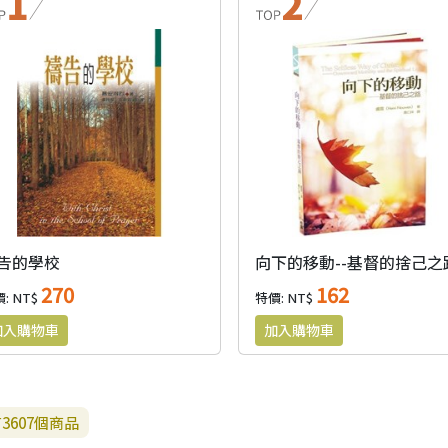
告的學校
向下的移動--基督的捨己之
270
162
: NT$
特價: NT$
有
3607
個商品