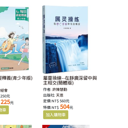
釋義(青少年版)
屬靈操練--在靜廣深留中與
主相交(簡體版)
作者:
許陳慧勤
讀經會
出版社:
天恩
 250元
225
定價:NT$ 560元
元
504
特價:NT$
元