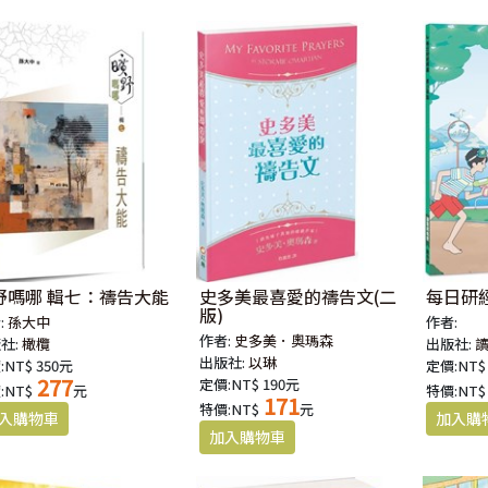
野嗎哪 輯七：禱告大能
史多美最喜愛的禱告文(二
每日研經
版)
:
孫大中
作者:
作者:
史多美．奧瑪森
社:
橄欖
出版社:
出版社:
以琳
:NT$ 350元
定價:NT$
277
定價:NT$ 190元
:NT$
元
特價:NT$
171
特價:NT$
元