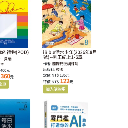
的禮物(POD)
iBible活水少年(2026年8月
號)--列王紀上1-6章
衛．貝納
作者:
國際門徒訓練院
證主
出版社:
校園
 400元
360
定價:NT$ 135元
元
122
特價:NT$
元