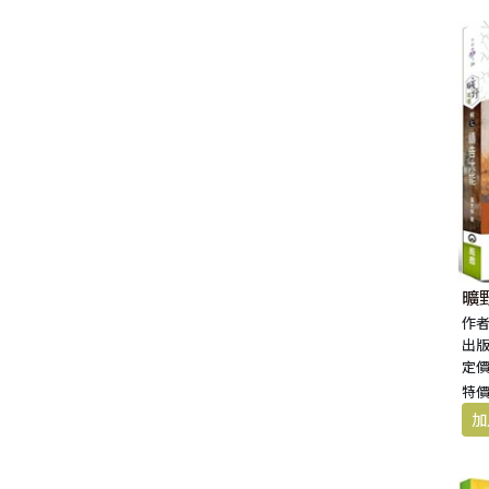
福 音 小 禮 卡
特 殊 問 題
小 組 教 會
幼 稚 教 材
畫 冊
哈 巴 谷 書
歌 羅 西 書
約 翰 壹 、 貳 、 參 書
其 他 福 音 卡 片
生 活 教 導
成 人 教 材
西 番 雅 書
帖 撒 羅 尼 迦 前 後
猶 大 書
主 日 學 教 材
哈 該 書
提 摩 太 前 後
歸 納 法 研 經
撒 迦 利 亞 書
提 多 書
紙 品
瑪 拉 基 書
腓 利 門 書
曠
作者
教 牧 書 信
出版
定價
特價