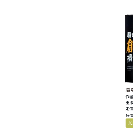
生 活 教 導
教 會 儀 式 用 品
新 普 及 譯 本
新 標 點 和 合 本 / N R S V
大 先 知 書
人
派 別
靈 修
生 活 見 證
佈 道 講 章
福 音 匙 圈 / 吊 飾
十 字 架
福 音 雜 貨 禮 品
福 音 杯 款 / 茶 壺
福 音 辦 公 用 品
福 音 受 洗 卡 片
證 件 用 品
福 音 演 奏 C D
聖 經 地 理
申 命 記
撒 母 耳 上 下
約 伯 記
醫 治
茶 杯 / 茶 具
專 題 論 述
福 音 包 夾 類
當 代 譯 本
和 合 本 修 訂 版 / E S V
小 先 知 書
末 世
異 端
培 靈
傳 記
單 張
倫 理
福 音 服 飾 配 件
福 音 掛 飾
福 音 遊 戲 品
福 音 食 器 / 鍋 具
福 音 書 寫 用 品
福 音 生 日 卡 片
雜 文 紙 品
節 慶 C D
新 約 歷 史
列 王 記 上 下
詩 篇
以 賽 亞 書
倫 理 學
福 音 馬 克 杯 / 咖 啡 杯
餐 具 / 鍋 具
教 會
其 他 中 文 聖 經
現 代 中 文 譯 本 / T E V
四 福 音 書
教 義
文 獻 信 條
事 奉
見 證
小 冊
交 友
福 音 其 他 飾 品 配 件
福 音 水 晶
福 音 3 C 電 器
福 音 證 件 用 品
福 音 萬 用 卡 片
辦 公 用 品
信 息 . 見 證 C D
聖 經 人 物
歷 代 志 上 下
箴 言
耶 利 米 書
何 西 阿 書
福 音 保 溫 瓶 / 隨 身 瓶
保 溫 瓶 / 隨 行 杯
訓 練 材 料
新 譯 本 / E S V
保 羅 書 信
護 教 學
與 其 它 宗 教
講 章
佈 道 工 作
婚 姻
講 道
福 音 座 台 盒 用 品
福 音 香 氛 美 妝 保 養
福 音 筆 記 手 冊
福 音 謝 卡 / 邀 請 卡 / 慰 問
年 月 曆 . 日 誌
影 音 軟 體
登 山 寶 訓
以 斯 拉 記
傳 道 書
耶 利 米 哀 歌
約 珥 書
馬 太 福 音
福 音 玻 璃 杯 / 水 杯
卡
文 藝 類
新 譯 本 / N I V
普 通 書 信
神 學 專 題
教 會 復 興
其 它
福 音 叢 書
家 庭
管 家 職 份
小 組 材 料
福 音 抱 枕 / 套
福 音 春 聯
福 音 文 具 紙 品
兒 童 故 事 C D
耶 穌 生 平 與 教 訓
尼 希 米 記
雅 歌
以 西 結 書
阿 摩 司 書
馬 可 福 音
羅 馬 書
福 音 茶 壺 / 水 壺
福 音 金 句 盒 卡
新 普 及 譯 本 / N L T
其 他 書 信
其 它
台 灣 歷 史
文 選
兒 童
崇 拜 、 儀 式
工 作 訓 練
小 說 故 事
福 音 年 日 誌 曆
聖 經 文 學
以 斯 帖 記
但 以 理 書
俄 巴 底 亞 書
路 加 福 音
哥 林 多 前 後
希 伯 來 書
其 他 福 音 杯 壺 款 及 周 邊
職
福 音 貼 紙
作者
其 他 中 外 文 聖 經
新 約 歷 史 書
青 少 年
靈 恩
研 經 材 料
詩 、 散 文
福 音 包 裝 用 品
聖 經 故 事
約 拿 書
約 翰 福 音
加 拉 太 書
雅 各 書
啟 示 錄
信 徒 神 學
出版
福 音 明 信 片 . 書 籤
定價
成 人
教 育
兒 童 教 材
劇 本 遊 戲
福 音 文 具 雜 貨
聖 經 神 學
彌 迦 書
以 弗 所 書
彼 得 前 書
使 徒 行 傳
靈 界
特價
福 音 季 節 卡
職 業
文 字 工 作
青 少 年 教 材
兒 童 故 事 C D
偽 經 次 經
那 鴻 書
腓 立 比 書
彼 得 後 書