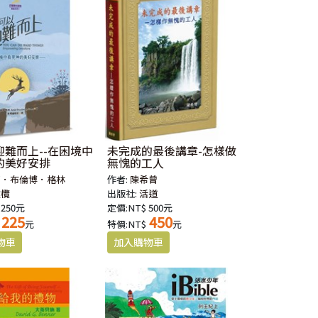
迎難而上--在困境中
未完成的最後講章-怎樣做
的美好安排
無愧的工人
娜．布倫博．格林
作者:
陳希曾
橄欖
出版社:
活道
 250元
定價:NT$ 500元
225
450
元
特價:NT$
元