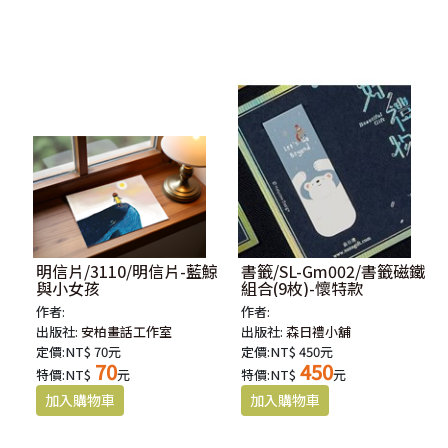
明信片/3110/明信片-藍鯨
書籤/SL-Gm002/書籤磁鐵
與小女孩
組合(9枚)-懷特款
作者:
作者:
出版社:
安柏畫話工作室
出版社:
森日禮小舖
定價:NT$ 70元
定價:NT$ 450元
70
450
特價:NT$
元
特價:NT$
元