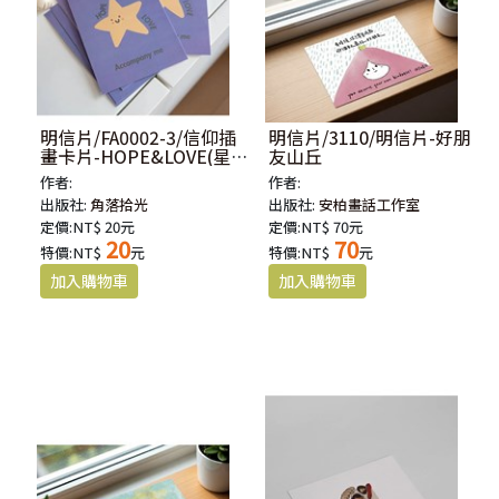
明信片/FA0002-3/信仰插
明信片/3110/明信片-好朋
畫卡片-HOPE&LOVE(星
友山丘
星)
作者:
作者:
出版社:
角落拾光
出版社:
安柏畫話工作室
定價:NT$ 20元
定價:NT$ 70元
20
70
特價:NT$
元
特價:NT$
元