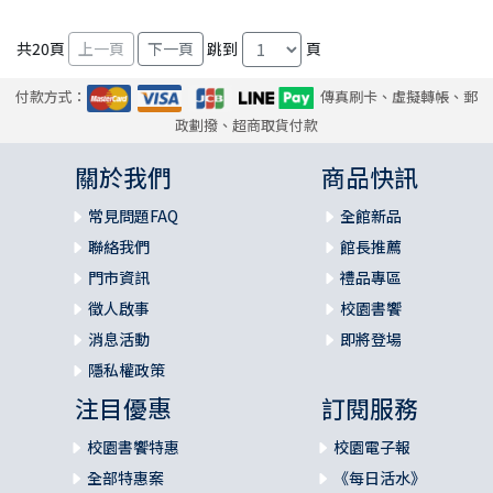
共
20
頁
跳到
頁
付款方式：
傳真刷卡、虛擬轉帳、郵
政劃撥、超商取貨付款
關於我們
商品快訊
常見問題FAQ
全館新品
聯絡我們
館長推薦
門市資訊
禮品專區
徵人啟事
校園書饗
消息活動
即將登場
隱私權政策
注目優惠
訂閱服務
校園書饗特惠
校園電子報
全部特惠案
《每日活水》