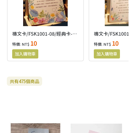
禱文卡/FSK1001-08/經典卡-八福
10
10
特價: NT$
特價: NT$
共有
475
個商品