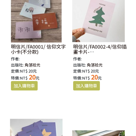
明信片/FA0001/ 信仰文字
明信片/FA0002-4/信仰插
小卡(不分款)
畫卡片-
GROWTH&LIFE(樹)
作者:
作者:
出版社:
角落拾光
出版社:
角落拾光
定價:NT$ 20元
定價:NT$ 20元
20
20
特價:NT$
元
特價:NT$
元