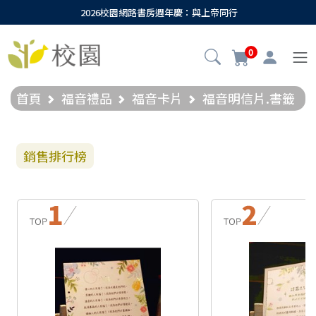
2026校園網路書房週年慶：與上帝同行
0
首頁
福音禮品
福音卡片
福音明信片.書籤
銷售排行榜