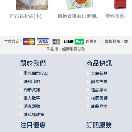
門市信封袋(小)
擁抱靈魂的11個練...
聖經靈修--從
付款方式：
傳真刷卡、虛擬轉帳、郵
政劃撥、超商取貨付款
關於我們
商品快訊
常見問題FAQ
全館新品
聯絡我們
館長推薦
門市資訊
禮品專區
徵人啟事
校園書饗
消息活動
即將登場
隱私權政策
注目優惠
訂閱服務