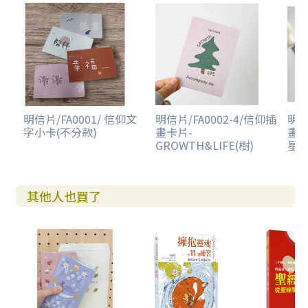
明信片/FA0001/ 信仰文
明信片/FA0002-4/信仰插
明信
字小卡(不分款)
畫卡片-
畫卡
GROWTH&LIFE(樹)
星)
其他人也買了