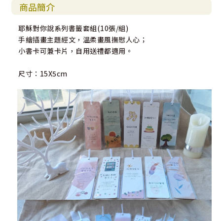
商品簡介
耶穌對你說系列書籤套組(10張/組)
手繪插畫主題經文，溫柔畫風撫慰人心；
小書卡可兼卡片，自用送禮都適用。
尺寸：15X5cm