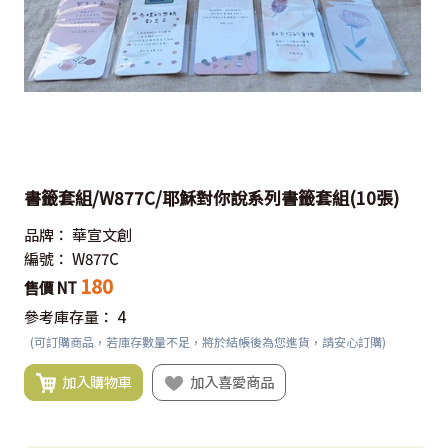
書籤套組/W877C/耶穌對你說系列書籤套組(10張)
品牌：
華宣文創
編號：
W877C
180
售價 NT
參考庫存量：
4
(可訂購商品，若庫存數量不足，將於結帳後為您進貨，請安心訂購)
加入購物車
加入喜愛商品