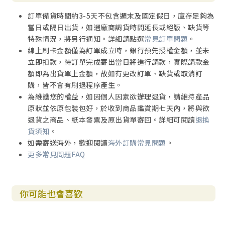
訂單備貨時間約3-5天不包含週末及國定假日，庫存足夠為
當日或隔日出貨，如遇廠商調貨時間延長或絕版、缺貨等
特殊情況，將另行通知。詳細請點選
常見訂單問題
。
線上刷卡金額僅為訂單成立時，銀行預先授權金額，並未
立即扣款，待訂單完成寄出當日將進行請款，實際請款金
額即為出貨單上金額，故如有更改訂單、缺貨或取消訂
購，皆不會有刷退程序產生。
為維護您的權益，如因個人因素欲辦理退貨，請維持產品
原狀並依原包裝包好，於收到商品鑑賞期七天內，將與欲
退貨之商品、紙本發票及原出貨單寄回。詳細可閱讀
退換
貨須知
。
如需寄送海外，歡迎閱讀
海外訂購常見問題
。
更多常見問題FAQ
你可能也會喜歡