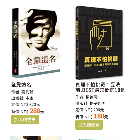
全靠這名
真理不怕挑戰：受洗
前,BEST最常問的18個問
作者:
高約翰
題
作者:
楊錫儒
出版社:
中主
出版社:
格子外面
定價:NT$ 320元
288
定價:NT$ 200元
特價:NT$
元
180
特價:NT$
元