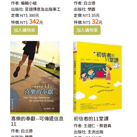
作者:
編輯小組
作者:
白立德
出版社:
宣道傳意及出版事工
出版社:
學園
定價:NT$ 380元
定價:NT$ 35元
342
32
特價:NT$
元
特價:NT$
元
喜樂的奉獻--可傳遞信息
初信者的11堂課
11
作者:
王道仁、蔡碧真
作者:
白立德
出版社:
主流出版
出版社:
學園