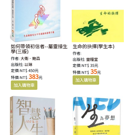
如何帶領初信者--屬靈接生
生命的抉擇(學生本)
學(三版)
作者:
作者:
大衛．鮑森
出版社:
靈糧堂
出版社:
以琳
定價:NT$ 35元
35
定價:NT$ 450元
特價:NT$
元
383
特價:NT$
元