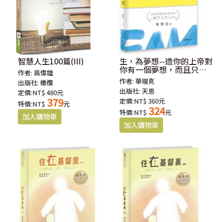
智慧人生100篇(III)
生，為夢想--造你的上帝對
你有一個夢想，而且只能
作者:
高偉雄
由你來完成
作者:
華理克
出版社:
橄欖
出版社:
天恩
定價:NT$ 480元
379
定價:NT$ 360元
特價:NT$
元
324
特價:NT$
元