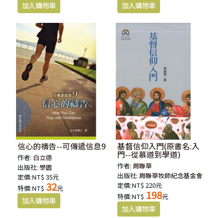
信心的禱告--可傳遞信息9
基督信仰入門(原書名:入
門--從慕道到學道)
作者:
白立德
作者:
周聯華
出版社:
學園
出版社:
周聯華牧師紀念基金會
定價:NT$ 35元
32
定價:NT$ 220元
特價:NT$
元
198
特價:NT$
元