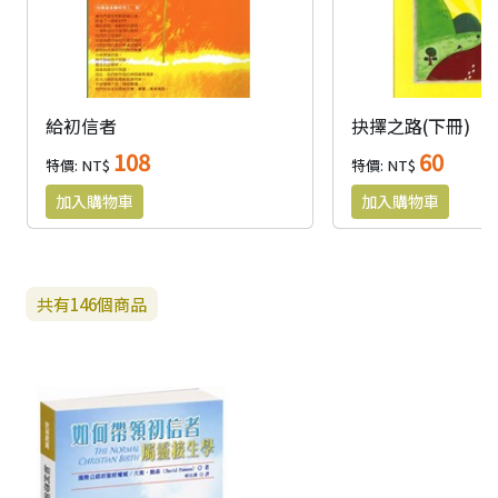
給初信者
抉擇之路(下冊)
108
60
特價: NT$
特價: NT$
共有
146
個商品