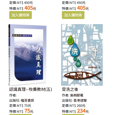
定價:NT$ 450元
定價:NT$ 450元
405
405
特價:NT$
元
特價:NT$
元
認識真理--牧養教材(五)
受洗之後
作者:
作者:
吳明節著
出版社:
福音書房
出版社:
香港道聲
定價:NT$ 75元
定價:NT$ 260元
75
234
特價:NT$
元
特價:NT$
元