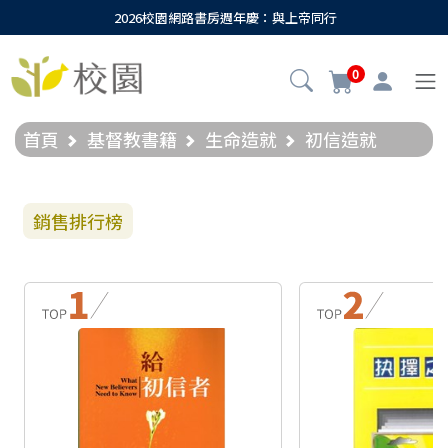
2026校園網路書房週年慶：與上帝同行
0
首頁
基督教書籍
生命造就
初信造就
銷售排行榜