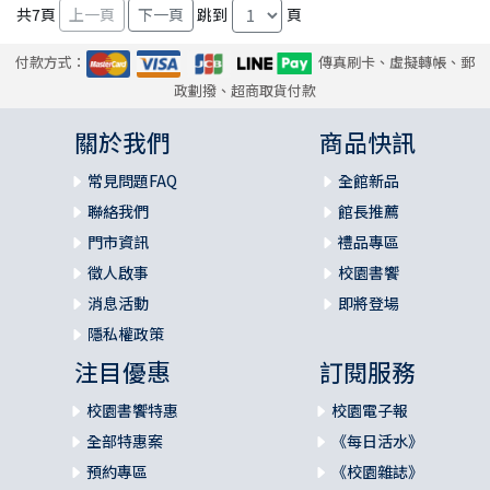
共
7
頁
跳到
頁
付款方式：
傳真刷卡、虛擬轉帳、郵
政劃撥、超商取貨付款
關於我們
商品快訊
常見問題FAQ
全館新品
聯絡我們
館長推薦
門市資訊
禮品專區
徵人啟事
校園書饗
消息活動
即將登場
隱私權政策
注目優惠
訂閱服務
校園書饗特惠
校園電子報
全部特惠案
《每日活水》
預約專區
《校園雜誌》