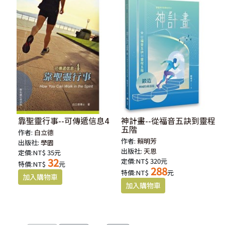
靠聖靈行事--可傳遞信息4
神計畫--從福音五訣到靈程
五階
作者:
白立德
作者:
賴明芳
出版社:
學園
出版社:
天恩
定價:NT$ 35元
32
定價:NT$ 320元
特價:NT$
元
288
特價:NT$
元