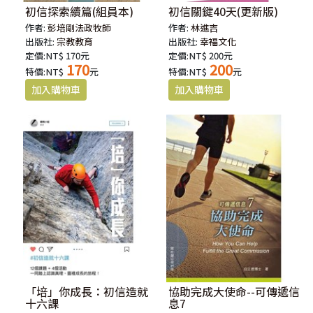
初信探索續篇(組員本)
初信關鍵40天(更新版)
作者:
彭培剛法政牧師
作者:
林進吉
出版社:
宗教教育
出版社:
幸福文化
定價:NT$ 170元
定價:NT$ 200元
170
200
特價:NT$
元
特價:NT$
元
「培」你成長：初信造就
協助完成大使命--可傳遞信
十六課
息7