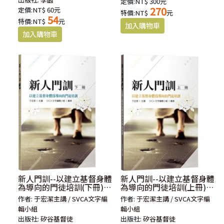
定價:NT$ 300元
270
定價:NT$ 60元
特價:NT$
元
54
特價:NT$
元
新人門訓--以建立基督身體
新人門訓--以建立基督身體
為導向的門徒培訓(下冊)
為導向的門徒培訓(上冊)
(繁體版)
(繁體版)
作者:
于宏潔主講 / SVCA文字編
作者:
于宏潔主講 / SVCA文字編
輯小組
輯小組
出版社:
矽谷基督徒
出版社:
矽谷基督徒