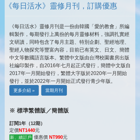
《每日活水》靈修月刊，訂購優惠
《每日活水》靈修月刊是一份由韓國「愛的教會」所編
輯製作，每期發行上萬份的每月靈修材料，強調扎實經
文研讀，同時包含了每月主題、特別企劃、聖經地理、
聖經人物探究等豐富內容，目前已有英文、日文、簡體
中文等數國語言版本。繁體中文版由台灣校園書房出版
社編印製作，自2016年七月起正式發行，簡體中文版自
2017年一月開始發行，繁體大字版於2020年一月開始
發行，並於2022年一月開始正式發行青少年版。
更多介紹 »
當期月刊
※ 標準繁體版／簡體版
訂閱1年（12期）
定價
NT1440
元
優惠價
NT990
元
新、續訂戶