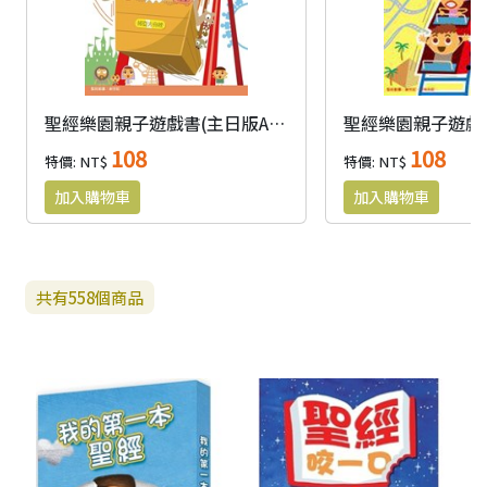
聖經樂園親子遊戲書(主日版A)適用幼稚園-小二
108
108
特價: NT$
特價: NT$
共有
558
個商品