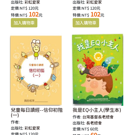
出版社:
彩虹愛家
出版社:
彩虹愛家
定價:NT$ 120元
定價:NT$ 120元
102
102
特價:NT$
元
特價:NT$
元
兒童每日讀經--信仰初階
我是EQ小主人(學生本)
(一)
作者:
台灣基督長老總會
作者:
出版社:
長老總會
出版社:
彩虹愛家
定價:NT$ 60元
60
定價:NT$ 120元