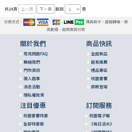
共
24
頁
跳到
頁
付款方式：
傳真刷卡、虛擬轉帳、郵
政劃撥、超商取貨付款
關於我們
商品快訊
常見問題FAQ
全館新品
聯絡我們
館長推薦
門市資訊
禮品專區
徵人啟事
校園書饗
消息活動
即將登場
隱私權政策
注目優惠
訂閱服務
校園書饗特惠
校園電子報
全部特惠案
《每日活水》
預約專區
《校園雜誌》