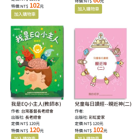
特價:NT$
元
102
特價:NT$
元
我是EQ小主人(教師本)
兒童每日讀經--親近神(二)
作者:
台灣基督長老總會
作者:
出版社:
長老總會
出版社:
彩虹愛家
定價:NT$ 120元
定價:NT$ 120元
120
102
特價:NT$
元
特價:NT$
元