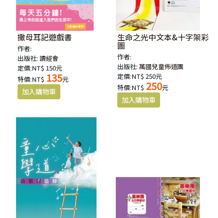
撒母耳記遊戲書
生命之光中文本&十字架彩
圖
作者:
作者:
出版社:
讀經會
出版社:
萬國兒童佈道團
定價:NT$ 150元
135
定價:NT$ 250元
特價:NT$
元
250
特價:NT$
元