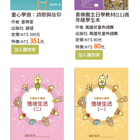
童心學道：詩歌與信仰
喜樂團主日學教材(11)高
年級學生本
作者:
姜樂雯
作者:
萬國兒童佈道團
出版社:
建道
出版社:
萬國兒童佈道團
定價:NT$ 390元
351
定價:NT$ 80元
特價:NT$
元
80
特價:NT$
元