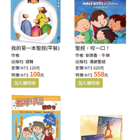
我的第一本聖經(平裝)
聖經，咬一口！
作者:
作者:
安德魯．牛頓
出版社:
道聲
出版社:
漢語聖經
定價:NT$ 120元
定價:NT$ 620元
108
558
特價:NT$
元
特價:NT$
元