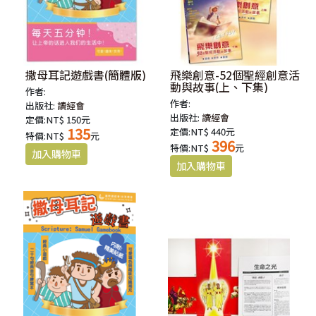
撒母耳記遊戲書(簡體版)
飛樂創意-52個聖經創意活
動與故事(上、下集)
作者:
作者:
出版社:
讀經會
出版社:
讀經會
定價:NT$ 150元
135
定價:NT$ 440元
特價:NT$
元
396
特價:NT$
元