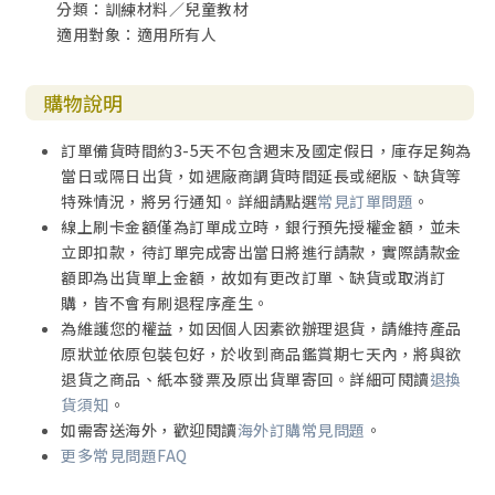
分類：訓練材料／兒童教材
適用對象：適用所有人
購物說明
訂單備貨時間約3-5天不包含週末及國定假日，庫存足夠為
當日或隔日出貨，如遇廠商調貨時間延長或絕版、缺貨等
特殊情況，將另行通知。詳細請點選
常見訂單問題
。
線上刷卡金額僅為訂單成立時，銀行預先授權金額，並未
立即扣款，待訂單完成寄出當日將進行請款，實際請款金
額即為出貨單上金額，故如有更改訂單、缺貨或取消訂
購，皆不會有刷退程序產生。
為維護您的權益，如因個人因素欲辦理退貨，請維持產品
原狀並依原包裝包好，於收到商品鑑賞期七天內，將與欲
退貨之商品、紙本發票及原出貨單寄回。詳細可閱讀
退換
貨須知
。
如需寄送海外，歡迎閱讀
海外訂購常見問題
。
更多常見問題FAQ