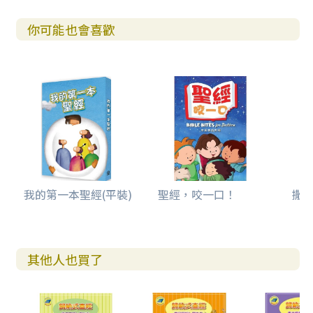
你可能也會喜歡
我的第一本聖經(平裝)
聖經，咬一口！
撒母
其他人也買了