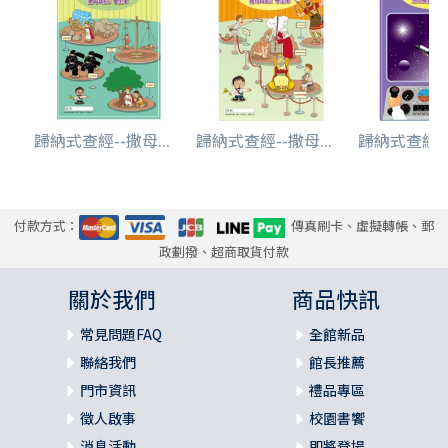
歸納式查經--撒母...
歸納式查經--撒母...
歸納式查經--
付款方式：
傳真刷卡、虛擬轉帳、郵
政劃撥、超商取貨付款
關於我們
商品快訊
常見問題FAQ
全館新品
聯絡我們
館長推薦
門市資訊
禮品專區
徵人啟事
校園書饗
消息活動
即將登場