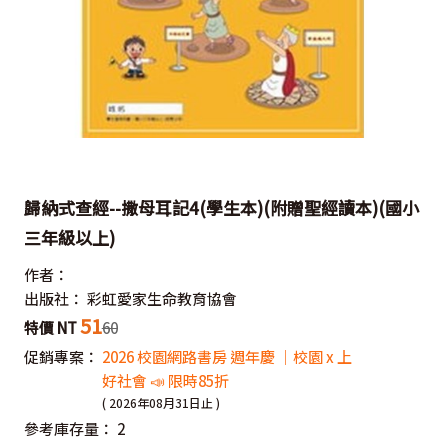
歸納式查經--撒母耳記4(學生本)(附贈聖經讀本)(國小
三年級以上)
作者：
出版社：
彩虹愛家生命教育協會
51
特價 NT
60
促銷專案：
2026 校園網路書房 週年慶 ｜校園 x 上
好社會 📣 限時85折
( 2026年08月31日止 )
參考庫存量：
2