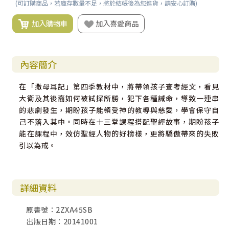
(可訂購商品，若庫存數量不足，將於結帳後為您進貨，請安心訂購)
加入購物車
加入喜愛商品
內容簡介
在「撒母耳記」第四季教材中，將帶領孩子查考經文，看見
大衛及其後裔如何被試探所勝，犯下各種誡命，導致一連串
的悲劇發生，期盼孩子能領受神的教導與慈愛，學會保守自
己不落入其中。同時在十三堂課程搭配聖經故事，期盼孩子
能在課程中，效仿聖經人物的好榜樣，更將驕傲帶來的失敗
引以為戒。
詳細資料
原書號：2ZXA45SB
出版日期：20141001