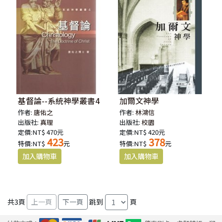
基督論--系統神學叢書4
加爾文神學
作者:
唐佑之
作者:
林鴻信
出版社:
真理
出版社:
校園
定價:NT$ 470元
定價:NT$ 420元
423
378
特價:NT$
元
特價:NT$
元
共
3
頁
跳到
頁