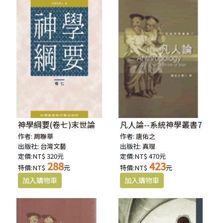
神學綱要(卷七)末世論
凡人論--系統神學叢書7
作者:
周聯華
作者:
唐佑之
出版社:
台灣文藝
出版社:
真理
定價:NT$ 320元
定價:NT$ 470元
288
423
特價:NT$
元
特價:NT$
元