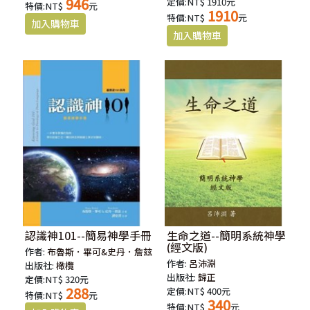
946
定價:NT$ 1910元
特價:NT$
元
1910
特價:NT$
元
認識神101--簡易神學手冊
生命之道--簡明系統神學
(經文版)
作者:
布魯斯．畢可&史丹．詹玆
作者:
呂沛淵
出版社:
橄欖
出版社:
歸正
定價:NT$ 320元
288
定價:NT$ 400元
特價:NT$
元
340
特價:NT$
元