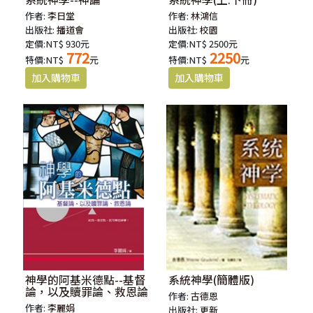
作者:
李日堂
作者:
林鴻信
出版社:
播道會
出版社:
校園
定價:NT$ 930元
定價:NT$ 2500元
772
2250
特價:NT$
元
特價:NT$
元
神學的阿基米德點--基督
系統神學(簡體版)
論，以及贖罪論、救恩論
作者:
古德恩
作者:
李麗娟
出版社:
更新