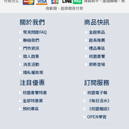
付款方式：
傳真刷卡、虛擬轉帳、郵
政劃撥、超商取貨付款
關於我們
商品快訊
常見問題FAQ
全館新品
聯絡我們
館長推薦
門市資訊
禮品專區
徵人啟事
校園書饗
消息活動
即將登場
隱私權政策
注目優惠
訂閱服務
校園書饗特惠
校園電子報
全部特惠案
《每日活水》
預約專區
《校園雜誌》
OPEN學習