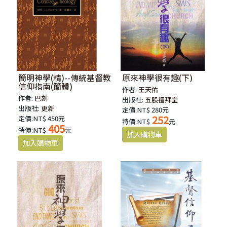
簡明神學(精)--傳統基督教
原來神學很有趣(下)
信仰指南(簡體)
作者:
王天佑
作者:
巴刻
出版社:
五股禮拜堂
出版社:
更新
定價:NT$ 280元
252
定價:NT$ 450元
特價:NT$
元
405
特價:NT$
元