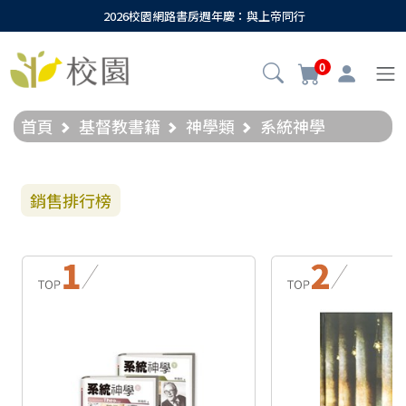
2026校園網路書房週年慶：與上帝同行
0
首頁
基督教書籍
神學類
系統神學
銷售排行榜