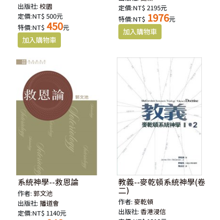
出版社:
校園
定價:NT$ 2195元
1976
定價:NT$ 500元
特價:NT$
元
450
特價:NT$
元
系統神學--救恩論
教義--麥乾頓系統神學(卷
二)
作者:
郭文池
作者:
麥乾頓
出版社:
播道會
出版社:
香港浸信
定價:NT$ 1140元