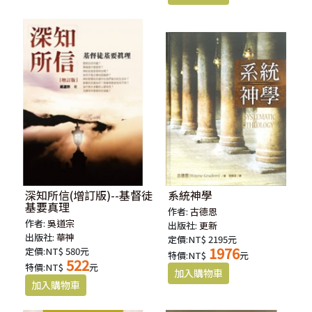
深知所信(增訂版)--基督徒
系統神學
基要真理
作者:
古德恩
作者:
吳道宗
出版社:
更新
出版社:
華神
定價:NT$ 2195元
1976
定價:NT$ 580元
特價:NT$
元
522
特價:NT$
元