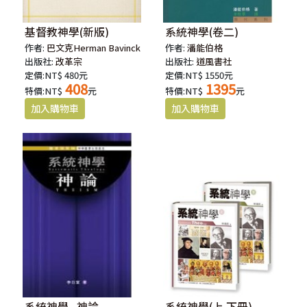
基督教神學(新版)
系統神學(卷二)
作者:
巴文克Herman Bavinck
作者:
潘能伯格
出版社:
改革宗
出版社:
道風書社
定價:NT$ 480元
定價:NT$ 1550元
408
1395
特價:NT$
元
特價:NT$
元
系統神學--神論
系統神學(上.下冊)