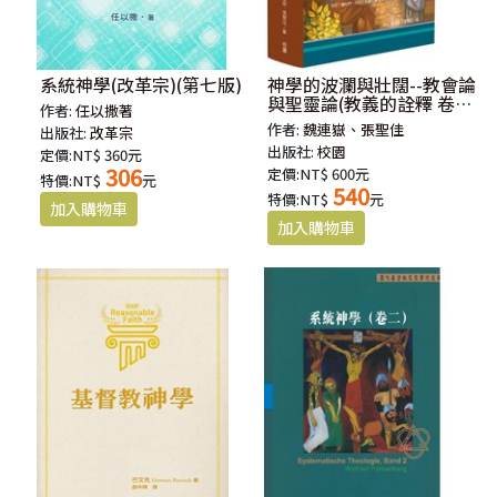
系統神學(改革宗)(第七版)
神學的波瀾與壯闊--教會論
與聖靈論(教義的詮釋 卷
作者:
任以撒著
三)
作者:
魏連嶽、張聖佳
出版社:
改革宗
出版社:
校園
定價:NT$ 360元
306
定價:NT$ 600元
特價:NT$
元
540
特價:NT$
元