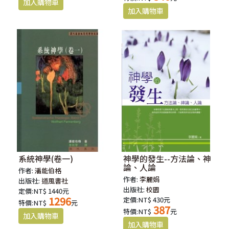
系統神學(卷一)
神學的發生--方法論、神
論、人論
作者:
潘能伯格
作者:
李麗娟
出版社:
道風書社
出版社:
校園
定價:NT$ 1440元
1296
定價:NT$ 430元
特價:NT$
元
387
特價:NT$
元