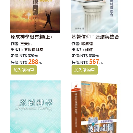
原來神學很有趣(上)
基督信仰：連結與整合
作者:
王天佑
作者:
郭鴻標
出版社:
五股禮拜堂
出版社:
建道
定價:NT$ 320元
定價:NT$ 630元
288
567
特價:NT$
元
特價:NT$
元