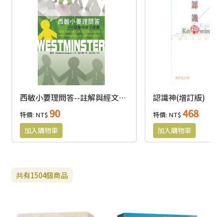
西敏小要理問答--註解與經文根據(原名:要理問答)
認識神(增訂版)
90
468
特價: NT$
特價: NT$
共有
1504
個商品