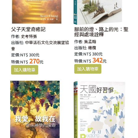
父子天堂奇癒記
腳前的燈、路上的光：聖
經與處境詮釋
作者:
史考特張
作者:
吳孟翰
出版社:
中華活石文化交流展望協
出版社:
橄欖
會
定價:NT$ 380元
定價:NT$ 300元
342
270
特價:NT$
元
特價:NT$
元