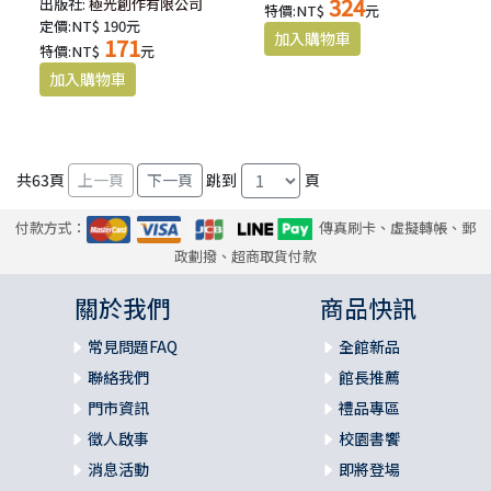
324
出版社:
極光創作有限公司
特價:NT$
元
定價:NT$ 190元
171
特價:NT$
元
共
63
頁
跳到
頁
付款方式：
傳真刷卡、虛擬轉帳、郵
政劃撥、超商取貨付款
關於我們
商品快訊
常見問題FAQ
全館新品
聯絡我們
館長推薦
門市資訊
禮品專區
徵人啟事
校園書饗
消息活動
即將登場