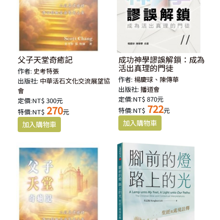
父子天堂奇癒記
成功神學謬誤解鎖：成為
活出真理的門徒
作者:
史考特張
作者:
楊慶球、陳傳華
出版社:
中華活石文化交流展望協
出版社:
播道會
會
定價:NT$ 870元
定價:NT$ 300元
722
270
特價:NT$
元
特價:NT$
元