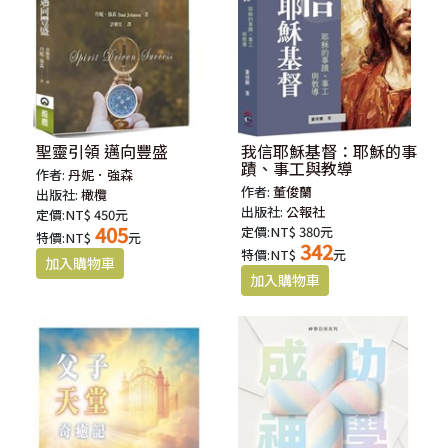
聖靈引領 邁向豐盛
我信耶穌基督：耶穌的事
蹟、事工與教導
作者:
丹妮．強森
作者:
董俊蘭
出版社:
橄欖
出版社:
公報社
定價:NT$ 450元
405
定價:NT$ 380元
特價:NT$
元
342
特價:NT$
元