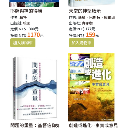
耶穌與神的得勝
天堂的神聖啟示
作者:
賴特
作者:
瑪麗．巴斯特、羅爾瑞
出版社:
校園
出版社:
真哪噠
定價:NT$ 1300元
定價:NT$ 177元
1170
159
特價:NT$
元
特價:NT$
元
問題的重量：基督信仰如
創造或進化--事實或意見