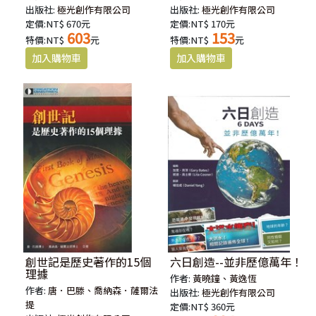
出版社:
極光創作有限公司
出版社:
極光創作有限公司
定價:NT$ 670元
定價:NT$ 170元
603
153
特價:NT$
元
特價:NT$
元
創世記是歷史著作的15個
六日創造--並非歷億萬年！
理據
作者:
黃曉鐘、黃逸恆
作者:
唐．巴滕、喬納森．薩爾法
出版社:
極光創作有限公司
提
定價:NT$ 360元