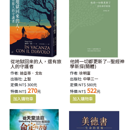
從地獄回來的人，還有旅
他將一切都更新了--聖經神
人的守護者
學新探(簡體)
作者:
迪亞哥．戈佐
作者:
徐明富
出版社:
上智
出版社:
中華三一
定價:NT$ 300元
定價:NT$ 580元
270
522
特價:NT$
元
特價:NT$
元