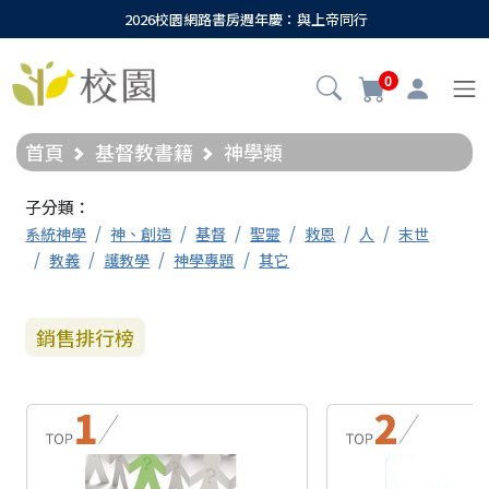
2026校園網路書房週年慶：與上帝同行
0
首頁
基督教書籍
神學類
子分類：
系統神學
神、創造
基督
聖靈
救恩
人
末世
教義
護教學
神學專題
其它
銷售排行榜