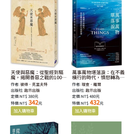
天使與惡魔：從聖經到驅
萬事萬物堪落淚：在不義
魔，揭開善惡之戰的100個
橫行的時代，憤怒轉為慈
關鍵問題
悲的先知智慧
作者:
彼得．克里夫特
作者:
理查．羅爾
出版社:
啟示出版
出版社:
啟示出版
定價:NT$ 380元
定價:NT$ 480元
342
432
特價:NT$
元
特價:NT$
元