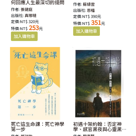
何回應人生最深切的提問
作者:
蘇緋雲
作者:
張健庭
出版社:
恩福
出版社:
真哪噠
定價:NT$ 390元
351
定價:NT$ 320元
特價:NT$
元
253
特價:NT$
元
死亡這生命課：死亡神學
初遇十架約翰：否定神
第一步
學、感官黑夜與心靈黑夜
的境界