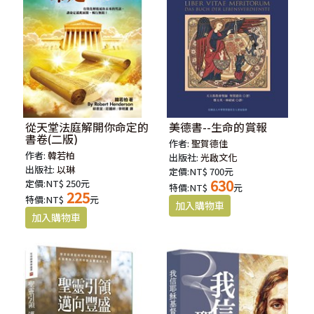
從天堂法庭解開你命定的
美德書--生命的賞報
書卷(二版)
作者:
聖賀德佳
作者:
韓若柏
出版社:
光啟文化
出版社:
以琳
定價:NT$ 700元
630
定價:NT$ 250元
特價:NT$
元
225
特價:NT$
元