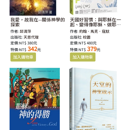
我愛，故我在--關係神學的
天國好習慣：與耶穌在一
探索
起、變得像耶穌、做耶穌
做的事
作者:
邱清萍
作者:
約翰．馬克．寇默
出版社:
天恩代理
出版社:
校園
定價:NT$ 380元
定價:NT$ 480元
342
379
特價:NT$
元
特價:NT$
元