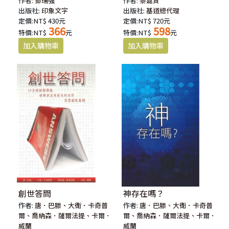
作者:
鄧瑞強
作者:
黎嘉賢
出版社:
印象文字
出版社:
基道總代理
定價:NT$ 430元
定價:NT$ 720元
366
598
特價:NT$
元
特價:NT$
元
創世答問
神存在嗎？
作者:
唐．巴滕、大衛．卡奇普
作者:
唐．巴滕、大衛．卡奇普
爾、喬納森．薩爾法提、卡爾．
爾、喬納森．薩爾法提、卡爾．
威蘭
威蘭