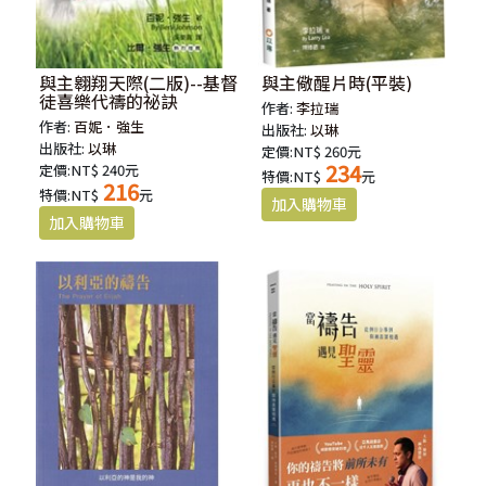
與主翱翔天際(二版)--基督
與主儆醒片時(平裝)
徒喜樂代禱的祕訣
作者:
李拉瑞
作者:
百妮．強生
出版社:
以琳
出版社:
以琳
定價:NT$ 260元
234
定價:NT$ 240元
特價:NT$
元
216
特價:NT$
元