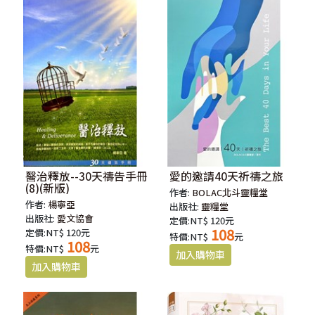
醫治釋放--30天禱告手冊
愛的邀請40天祈禱之旅
(8)(新版)
作者:
BOLAC北斗靈糧堂
作者:
楊寧亞
出版社:
靈糧堂
出版社:
愛文協會
定價:NT$ 120元
108
定價:NT$ 120元
特價:NT$
元
108
特價:NT$
元