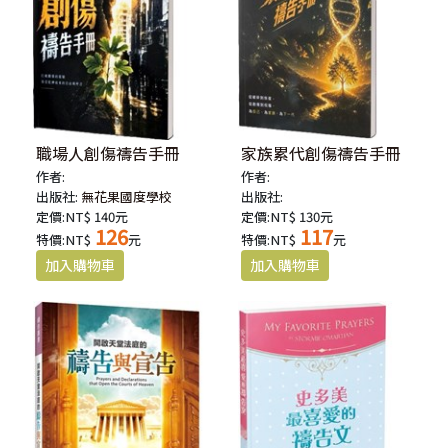
職場人創傷禱告手冊
家族累代創傷禱告手冊
作者:
作者:
出版社:
無花果國度學校
出版社:
定價:NT$ 140元
定價:NT$ 130元
126
117
特價:NT$
元
特價:NT$
元