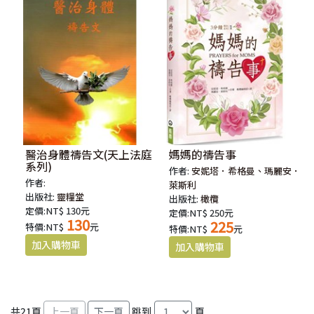
醫治身體禱告文(天上法庭
媽媽的禱告事
系列)
作者:
安妮塔．希格曼、瑪麗安．
作者:
萊斯利
出版社:
靈糧堂
出版社:
橄欖
定價:NT$ 130元
定價:NT$ 250元
130
225
特價:NT$
元
特價:NT$
元
共
21
頁
跳到
頁