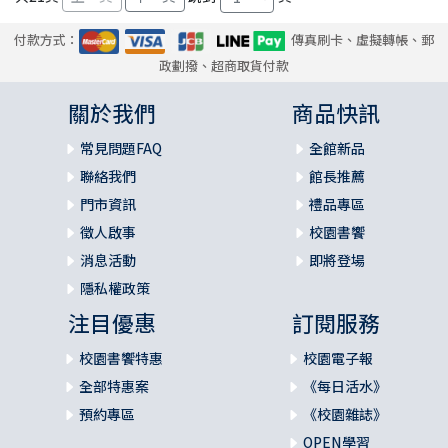
付款方式：
傳真刷卡、虛擬轉帳、郵
政劃撥、超商取貨付款
關於我們
商品快訊
常見問題FAQ
全館新品
聯絡我們
館長推薦
門市資訊
禮品專區
徵人啟事
校園書饗
消息活動
即將登場
隱私權政策
注目優惠
訂閱服務
校園書饗特惠
校園電子報
全部特惠案
《每日活水》
預約專區
《校園雜誌》
OPEN學習