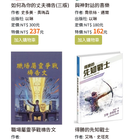
如何為你的丈夫禱告(三版)
與神對話的喜樂
作者:
史多美．奧瑪森
作者:
喬依絲．邁爾
出版社:
以琳
出版社:
以琳
定價:NT$ 300元
定價:NT$ 180元
237
162
特價:NT$
元
特價:NT$
元
職場屬靈爭戰禱告文
得勝的先知戰士
作者:
作者:
艾瑪．史塔克