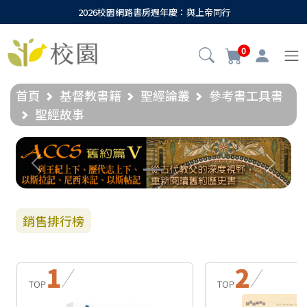
2026校園網路書房週年慶：與上帝同行
0
首頁
基督教書籍
聖經論叢
參考書工具書
聖經故事
Previous
Next
銷售排行榜