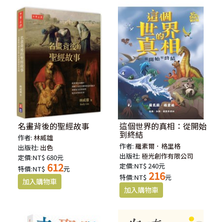
名畫背後的聖經故事
這個世界的真相：從開始
到終結
作者:
林威雄
作者:
羅素爾．格里格
出版社:
出色
出版社:
極光創作有限公司
定價:NT$ 680元
612
定價:NT$ 240元
特價:NT$
元
216
特價:NT$
元