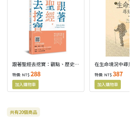
跟著聖經去挖寶：觀點、歷史、解說，領隊吳獻章教授帶你全景讀聖經
288
387
特價: NT$
特價: NT$
共有
20
個商品