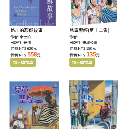
路加的耶穌故事
兒童聖經(第十二集)
作者:
京士柏
作者:
出版社:
天道
出版社:
聖經公會
定價:NT$ 620元
定價:NT$ 150元
558
135
特價:NT$
元
特價:NT$
元