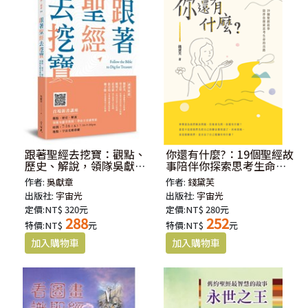
跟著聖經去挖寶：觀點、
你還有什麼?：19個聖經故
歷史、解說，領隊吳獻章
事陪伴你探索思考生命的
教授帶你全景讀聖經
出路
作者:
吳獻章
作者:
錢黛芙
出版社:
宇宙光
出版社:
宇宙光
定價:NT$ 320元
定價:NT$ 280元
288
252
特價:NT$
元
特價:NT$
元