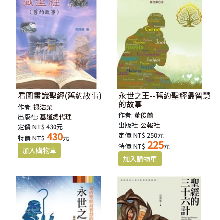
看圖畫識聖經(舊約故事)
永世之王--舊約聖經最智慧
的故事
作者:
禢浩榮
作者:
董俊蘭
出版社:
基道總代理
出版社:
公報社
定價:NT$ 430元
430
定價:NT$ 250元
特價:NT$
元
225
特價:NT$
元