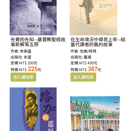
先覺的先知--基督教聖經故
在生命境況中尋見上帝--給
事新解第五冊
當代讀者的舊約故事
作者:
宋泉盛
作者:
包衡/哈特
出版社:
永望
出版社:
基道
定價:NT$ 250元
定價:NT$ 430元
225
387
特價:NT$
元
特價:NT$
元