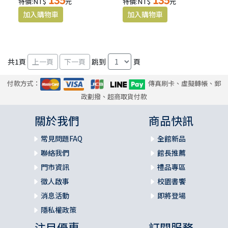
特價:NT$
元
特價:NT$
元
共
1
頁
跳到
頁
付款方式：
傳真刷卡、虛擬轉帳、郵
政劃撥、超商取貨付款
關於我們
商品快訊
常見問題FAQ
全館新品
聯絡我們
館長推薦
門市資訊
禮品專區
徵人啟事
校園書饗
消息活動
即將登場
隱私權政策
注目優惠
訂閱服務