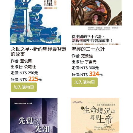
永世之星--新約聖經最智慧
聖經的三十六計
的故事
作者:
范義雄
作者:
董俊蘭
出版社:
宇宙光
出版社:
公報社
定價:NT$ 360元
324
定價:NT$ 250元
特價:NT$
元
225
特價:NT$
元