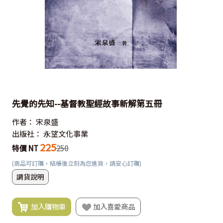
先覺的先知--基督教聖經故事新解第五冊
作者：
宋泉盛
出版社：
永望文化事業
225
特價 NT
250
(商品可訂購，結帳後立刻為您進貨，請安心訂購)
調貨說明
加入購物車
加入喜愛商品