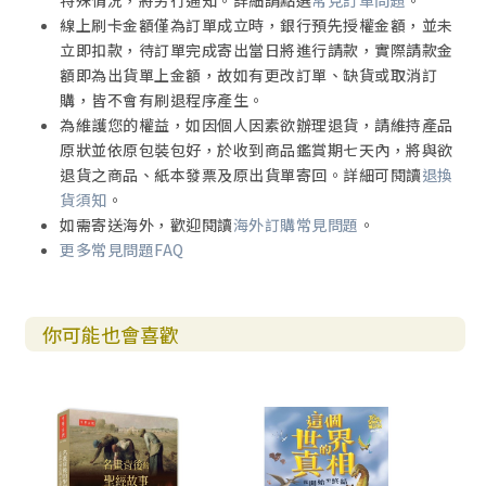
特殊情況，將另行通知。詳細請點選
常見訂單問題
。
線上刷卡金額僅為訂單成立時，銀行預先授權金額，並未
立即扣款，待訂單完成寄出當日將進行請款，實際請款金
額即為出貨單上金額，故如有更改訂單、缺貨或取消訂
購，皆不會有刷退程序產生。
為維護您的權益，如因個人因素欲辦理退貨，請維持產品
原狀並依原包裝包好，於收到商品鑑賞期七天內，將與欲
退貨之商品、紙本發票及原出貨單寄回。詳細可閱讀
退換
貨須知
。
如需寄送海外，歡迎閱讀
海外訂購常見問題
。
更多常見問題FAQ
你可能也會喜歡