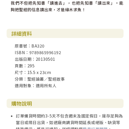
我們不但把先知書「讀進去」，也把先知書「讀出來」。能
夠把聖經的信息讀出來，才是緣木求魚！
詳細資料
原書號：BA320
ISBN：9789865996192
出版日期：20130501
頁數：295
尺寸：15.5 x 23cm
分類：聖經論叢／聖經故事
適用對象：適用所有人
購物說明
訂單備貨時間約3-5天不包含週末及國定假日，庫存足夠為
當日或隔日出貨，如遇廠商調貨時間延長或絕版、缺貨等