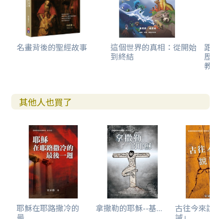
名畫背後的聖經故事
這個世界的真相：從開始
跟
到終結
歷
教
其他人也買了
耶穌在耶路撒冷的
拿撒勒的耶穌--基...
古往今來說
最...
誡」...