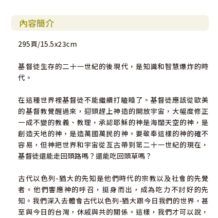
內容簡介
295頁/15.5x23cm
基督徒生存的二十一世紀的後現代，是知識和智慧爆炸的時
代。
在這種世界裡基督徒不能繼續打瞌睡了。基督徒應該從歐美
的基督教覺醒過來，迎頭趕上神造的開放宇宙，大幅度修正
一成不變的教義、教理，承認耶穌的神是海闊天空的神，是
創造天地的神，是造萬國萬民的神。要敬奉這樣的神的確不
容易，但神把世界和宇宙從亙古帶到第二十一世紀的現在，
基督徒還能走回頭路嗎？還能吃回頭草嗎？
古代以色列-猶大的先知是他們時代的宗教以及社會的先覺
者。他們響應神的呼召，挺身而出，成為吃力不討好的先
知。我們深入去體會古代以色列-猶大跟今日我們的世界，甚
至與今日的台灣，休戚與共的關係。這樣，我們才可以說，