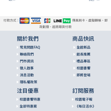
付款方式：
傳真刷卡、虛擬轉帳、郵
政劃撥、超商取貨付款
關於我們
商品快訊
常見問題FAQ
全館新品
聯絡我們
館長推薦
門市資訊
禮品專區
徵人啟事
校園書饗
消息活動
即將登場
隱私權政策
注目優惠
訂閱服務
校園書饗特惠
校園電子報
全部特惠案
《每日活水》