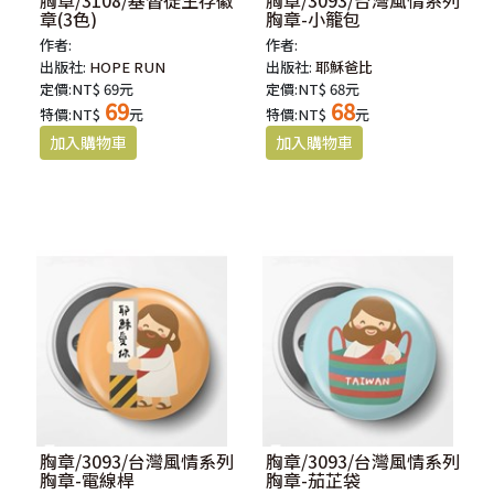
章(3色)
胸章-小籠包
作者:
作者:
出版社:
HOPE RUN
出版社:
耶穌爸比
定價:NT$ 69元
定價:NT$ 68元
69
68
特價:NT$
元
特價:NT$
元
胸章/3093/台灣風情系列
胸章/3093/台灣風情系列
胸章-電線桿
胸章-茄芷袋