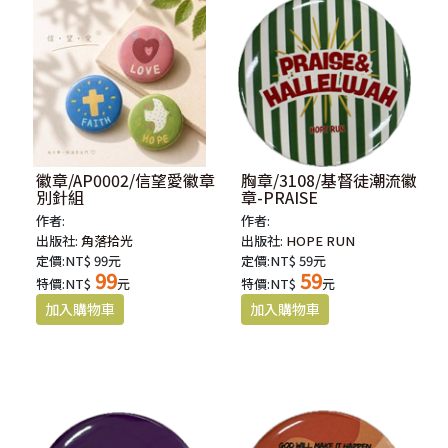
徽章/AP0002/信望愛徽章
胸章/3108/基督徒潮流徽
別針組
章-PRAISE
作者:
作者:
出版社:
角落拾光
出版社:
HOPE RUN
定價:NT$ 99元
定價:NT$ 59元
99
59
特價:NT$
元
特價:NT$
元