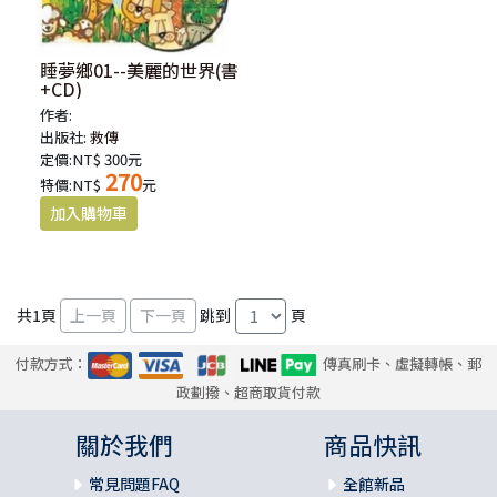
睡夢鄉01--美麗的世界(書
+CD)
作者:
出版社:
救傳
定價:NT$ 300元
270
特價:NT$
元
共
1
頁
跳到
頁
付款方式：
傳真刷卡、虛擬轉帳、郵
政劃撥、超商取貨付款
關於我們
商品快訊
常見問題FAQ
全館新品