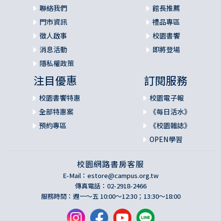
聯絡我們
館長推薦
門市資訊
禮品專區
徵人啟事
校園書饗
消息活動
即將登場
隱私權政策
注目優惠
訂閱服務
校園書饗特惠
校園電子報
全部特惠案
《每日活水》
預約專區
《校園雜誌》
OPEN學習
校園網路書房客服
E-Mail：
estore@campus.org.tw
傳真電話：02-2918-2466
服務時間：週一～五 10:00～12:30；13:30～18:00