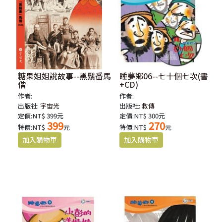
糖果姐姐說故事--黑鬚番馬
睡夢鄉06--七十個七次(書
偕
+CD)
作者:
作者:
出版社:
宇宙光
出版社:
救傳
定價:NT$ 399元
定價:NT$ 300元
399
270
特價:NT$
元
特價:NT$
元