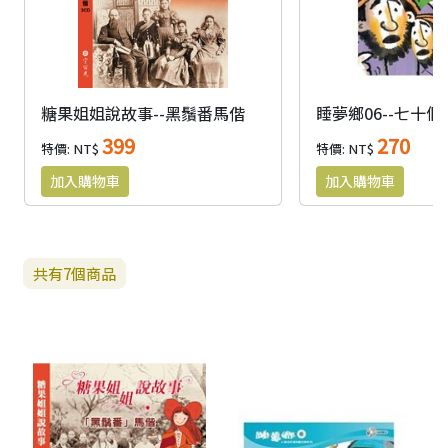
糖果姐姐說故事--黑鬚番馬偕
睡夢鄉06--七十個
399
270
特價: NT$
特價: NT$
共有
7
個商品