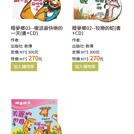
睡夢鄉03--撒該最快樂的
睡夢鄉02--狡猾的蛇(書
一天(書+CD)
+CD)
作者:
作者:
出版社:
救傳
出版社:
救傳
定價:NT$ 300元
定價:NT$ 300元
270
270
特價:NT$
元
特價:NT$
元