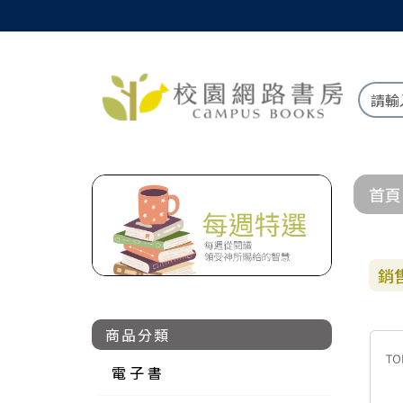
首頁
銷
商品分類
電 子 書