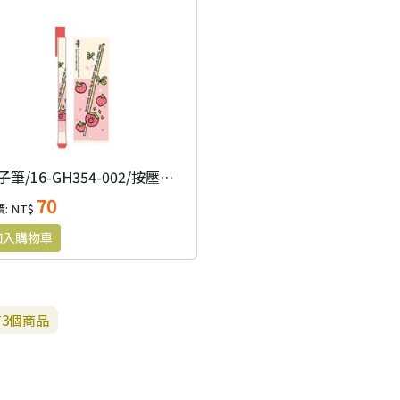
原子筆/16-GH354-002/按壓式原子筆(哈囉‧登登系列)-草莓
70
: NT$
有
3
個商品