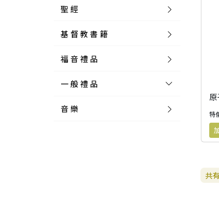
聖 經
基 督 教 書 籍
新 舊 約 聖 經
福 音 禮 品
簡 體 聖 經
聖 經 論 叢
和 合 本
一 般 禮 品
英 文 聖 經
神 學 類
福 音 飾 品 配 件
和 合 本 標 點
參 考 書 工 具 書
音 樂
外 文 聖 經
實 踐 神 學
福 音 家 飾 用 品
一 般 卡 片
新 標 點 和 合 本
K J V
摩 西 五 經
系 統 神 學
福 音 項 鍊
讀 經 法
特價
中 外 文 聖 經
教 會 歷 史
福 音 生 活 雜 貨
一 般 文 具
詩 本 樂 譜
和 合 本 修 訂 版
E S V
歷 史 書
神 、 創 造
宣 教 差 傳
福 音 耳 環 / 耳 夾
福 音 桌 飾 品
萬 用 卡
釋 經 法
創 世 記
註 釋 本 聖 經
生 命 造 就
福 音 食 器 廚 房
食 器 廚 房
C D
現 代 中 文 譯 本
G N B
和 合 本 / N I V
舊 約 註 釋
基 督
社 會 參 與
歷 史
福 音 手 環 / 手 鍊
福 音 布 軸 掛 畫
福 音 服 飾 布 品
貼 紙
日 記 . 筆 記
音 樂 叢 書
聖 經 概 論
出 埃 及 記
約 書 亞 記
共
選 摘 本
見 證 傳 記
福 音 文 具
傢 俱 燈 飾
新 譯 本
其 他 英 文 聖 經
和 合 本 / N K J V
新 約 註 釋
聖 靈
教 牧
中 國 歷 史
初 信 造 就
福 音 戒 指
福 音 壁 掛 框 匾
福 音 鐘 錶 類
福 音 收 納 瓶 罐
明 信 片 . 書 籤
鉛 筆 袋 盒
杯 盤 壺 碗
詩 歌 本 譜
中 文 詩 歌 演 唱 C D
聖 經 史 地
利 未 記
士 師 記
福 音 佈 道
福 音 卡 片
新 漢 語 譯 本
新 標 點 和 合 本 / K J V
智 慧 詩 歌 書
救 恩
其 它 團 契
外 國 歷 史
禱 告
福 音 見 證
福 音 胸 針 / 別 針
福 音 相 框
福 音 磁 鐵
福 音 食 品 / 飲 品
福 音 資 料 夾 袋
筆 類
食 品
節 慶 樂 譜
外 文 詩 歌 演 唱 C D
聖 經 歷 史
民 數 記
路 得 記
輔 導
馬 克 杯 / 咖 啡 杯