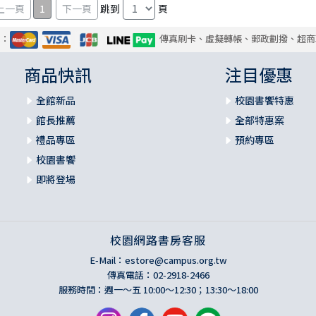
1
跳到
頁
式：
傳真刷卡、虛擬轉帳、郵政劃撥、超商
商品快訊
注目優惠
全館新品
校園書饗特惠
館長推薦
全部特惠案
禮品專區
預約專區
校園書饗
即將登場
校園網路書房客服
E-Mail：
estore@campus.org.tw
傳真電話：02-2918-2466
服務時間：週一～五 10:00～12:30；13:30～18:00