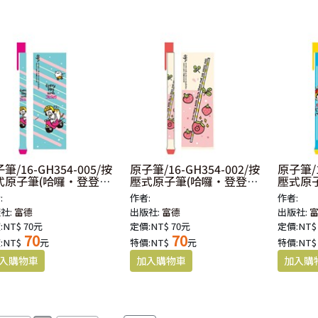
筆/16-GH354-005/按
原子筆/16-GH354-002/按
原子筆/1
式原子筆(哈囉‧登登系
壓式原子筆(哈囉‧登登系
壓式原
-你好
列)-草莓
列)-開
:
作者:
作者:
社:
富德
出版社:
富德
出版社:
:NT$ 70元
定價:NT$ 70元
定價:NT$
70
70
:NT$
元
特價:NT$
元
特價:NT$