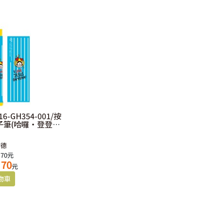
6-GH354-001/按
子筆(哈囉‧登登系
心
富德
 70元
70
元