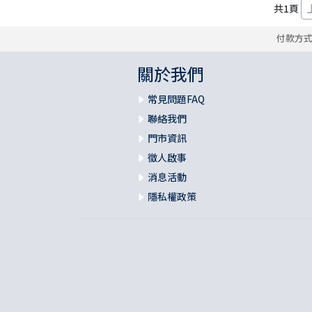
共
1
頁
福 音 小 禮 卡
特 殊 問 題
小 組 教 會
幼 稚 教 材
畫 冊
哈 巴 谷 書
歌 羅 西 書
約 翰 壹 、 貳 、 參 書
付款方
其 他 福 音 卡 片
生 活 教 導
成 人 教 材
西 番 雅 書
帖 撒 羅 尼 迦 前 後
猶 大 書
關於我們
常見問題FAQ
主 日 學 教 材
哈 該 書
提 摩 太 前 後
聯絡我們
歸 納 法 研 經
撒 迦 利 亞 書
提 多 書
門市資訊
徵人啟事
紙 品
瑪 拉 基 書
腓 利 門 書
消息活動
隱私權政策
教 牧 書 信