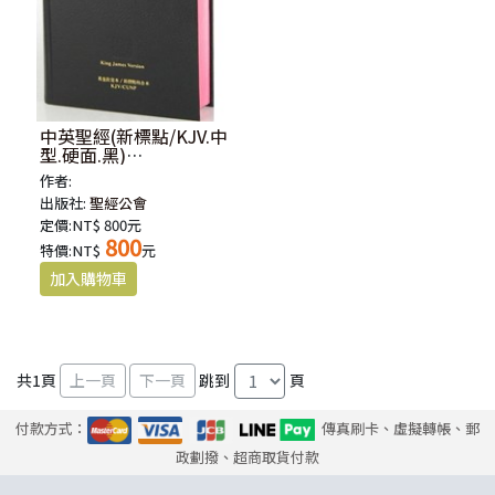
中英聖經(新標點/KJV.中
型.硬面.黑)
KJV/CUNP63ADI
作者:
出版社:
聖經公會
定價:NT$ 800元
800
特價:NT$
元
共
1
頁
跳到
頁
付款方式：
傳真刷卡、虛擬轉帳、郵
政劃撥、超商取貨付款