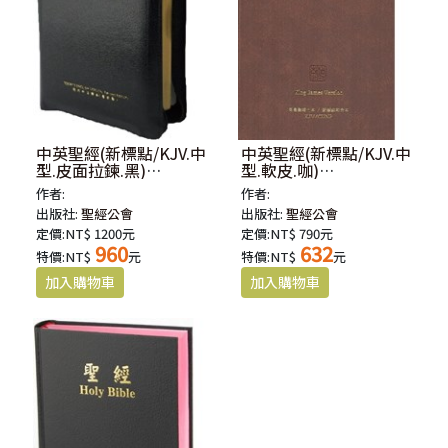
中英聖經(新標點/KJV.中
中英聖經(新標點/KJV.中
型.皮面拉鍊.黑)
型.軟皮.咖)
KJV/CUNP67ADIZ
KJV/CUNP62ADIBR
作者:
作者:
出版社:
聖經公會
出版社:
聖經公會
定價:NT$ 1200元
定價:NT$ 790元
960
632
特價:NT$
元
特價:NT$
元