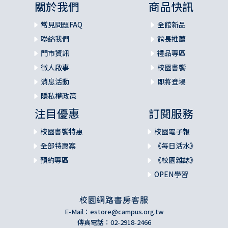
關於我們
商品快訊
常見問題FAQ
全館新品
聯絡我們
館長推薦
門市資訊
禮品專區
徵人啟事
校園書饗
消息活動
即將登場
隱私權政策
注目優惠
訂閱服務
校園書饗特惠
校園電子報
全部特惠案
《每日活水》
預約專區
《校園雜誌》
OPEN學習
校園網路書房客服
E-Mail：
estore@campus.org.tw
傳真電話：02-2918-2466