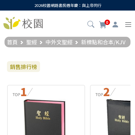
2026校園網路書房週年慶：與上帝同行
0
首頁
聖經
中外文聖經
新標點和合本/KJV
銷售排行榜