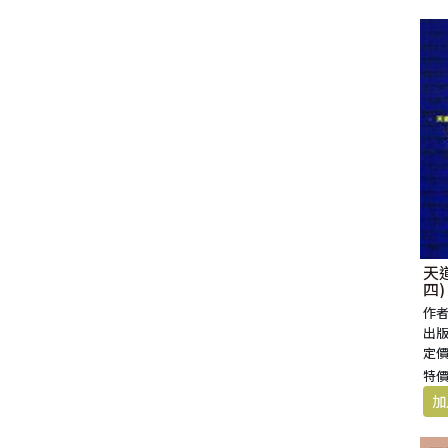
天
四)
作者
出版
定價
特價