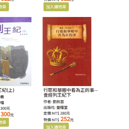
紀(上)
行耶和華眼中看為正的事--
查經列王紀下
俊義
作者:
劉劍雲
信福
出版社:
靈糧堂
 300元
300
定價:NT$ 280元
元
252
特價:NT$
元