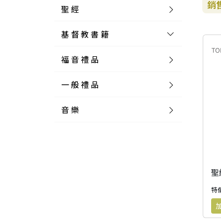
銷
聖 經
基 督 教 書 籍
新 舊 約 聖 經
福 音 禮 品
簡 體 聖 經
聖 經 論 叢
和 合 本
一 般 禮 品
英 文 聖 經
神 學 類
福 音 飾 品 配 件
和 合 本 標 點
參 考 書 工 具 書
音 樂
外 文 聖 經
實 踐 神 學
福 音 家 飾 用 品
一 般 卡 片
新 標 點 和 合 本
K J V
摩 西 五 經
系 統 神 學
福 音 項 鍊
讀 經 法
中 外 文 聖 經
教 會 歷 史
福 音 生 活 雜 貨
一 般 文 具
詩 本 樂 譜
和 合 本 修 訂 版
E S V
歷 史 書
神 、 創 造
宣 教 差 傳
福 音 耳 環 / 耳 夾
福 音 桌 飾 品
萬 用 卡
釋 經 法
創 世 記
註 釋 本 聖 經
生 命 造 就
福 音 食 器 廚 房
食 器 廚 房
C D
現 代 中 文 譯 本
G N B
和 合 本 / N I V
舊 約 註 釋
基 督
社 會 參 與
歷 史
福 音 手 環 / 手 鍊
福 音 布 軸 掛 畫
福 音 服 飾 布 品
貼 紙
日 記 . 筆 記
音 樂 叢 書
聖 經 概 論
出 埃 及 記
約 書 亞 記
選 摘 本
見 證 傳 記
福 音 文 具
傢 俱 燈 飾
新 譯 本
其 他 英 文 聖 經
和 合 本 / N K J V
新 約 註 釋
聖 靈
教 牧
中 國 歷 史
初 信 造 就
福 音 戒 指
福 音 壁 掛 框 匾
福 音 鐘 錶 類
福 音 收 納 瓶 罐
明 信 片 . 書 籤
鉛 筆 袋 盒
杯 盤 壺 碗
詩 歌 本 譜
中 文 詩 歌 演 唱 C D
聖 經 史 地
利 未 記
士 師 記
特價
福 音 佈 道
福 音 卡 片
新 漢 語 譯 本
新 標 點 和 合 本 / K J V
智 慧 詩 歌 書
救 恩
其 它 團 契
外 國 歷 史
禱 告
福 音 見 證
福 音 胸 針 / 別 針
福 音 相 框
福 音 磁 鐵
福 音 食 品 / 飲 品
福 音 資 料 夾 袋
筆 類
食 品
節 慶 樂 譜
外 文 詩 歌 演 唱 C D
聖 經 歷 史
民 數 記
路 得 記
輔 導
馬 克 杯 / 咖 啡 杯