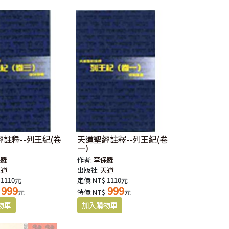
註釋--列王紀(卷
天道聖經註釋--列王紀(卷
一)
保羅
作者:
李保羅
天道
出版社:
天道
 1110元
定價:NT$ 1110元
999
999
元
特價:NT$
元