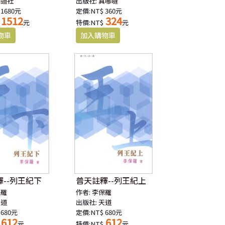
明道社
出版社:
真哪噠
 1680元
定價:NT$ 360元
1512
324
元
特價:NT$
元
--列王紀下
普天註釋--列王紀上
保羅
作者:
李保羅
天道
出版社:
天道
 680元
定價:NT$ 680元
612
612
元
特價:NT$
元