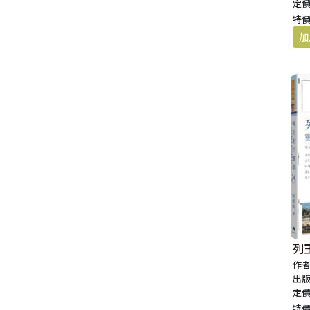
定價
福 音 小 禮 卡
特價
特 殊 問 題
小 組 教 會
幼 稚 教 材
畫 冊
哈 巴 谷 書
歌 羅 西 書
約 翰 壹 、 貳 、 參 書
其 他 福 音 卡 片
生 活 教 導
成 人 教 材
西 番 雅 書
帖 撒 羅 尼 迦 前 後
猶 大 書
主 日 學 教 材
哈 該 書
提 摩 太 前 後
歸 納 法 研 經
撒 迦 利 亞 書
提 多 書
紙 品
瑪 拉 基 書
腓 利 門 書
教 牧 書 信
列
作者
出版
定價
特價