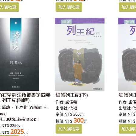
角石聖經注釋叢書第四卷
細讀列王紀(下)
細讀列王
：列王紀(簡體)
作者:
盧俊義
作者:
盧
:
威廉 · 巴內斯 (William H.
出版社:
信福
出版社:
nes)
定價:NT$ 300元
定價:NT$
300
社:
恩道出版有限公司
特價:NT$
元
特價:NT$
NT$ 2250元
2025
:NT$
元