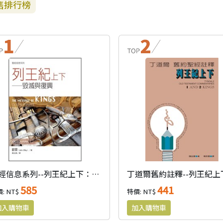
售排行榜
聖經信息系列--列王紀上下：毀滅與復興
丁道爾舊約註釋--列王紀上
585
441
: NT$
特價: NT$