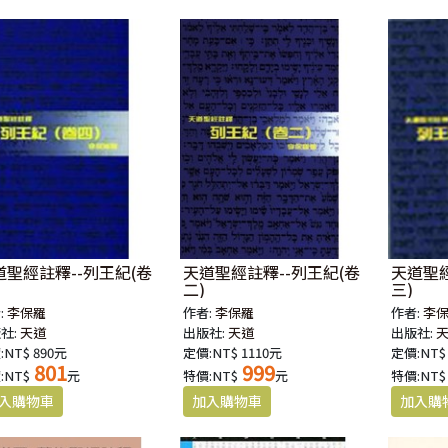
道聖經註釋--列王紀(卷
天道聖經註釋--列王紀(卷
天道聖經
二)
三)
:
李保羅
作者:
李保羅
作者:
李
社:
天道
出版社:
天道
出版社:
:NT$ 890元
定價:NT$ 1110元
定價:NT$
801
999
:NT$
元
特價:NT$
元
特價:NT$