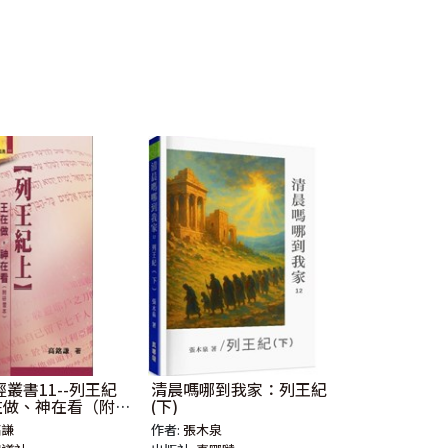
叢書11--列王紀
清晨嗎哪到我家：列王紀
王在做、神在看（附研
(下)
銘謙
作者:
張木泉