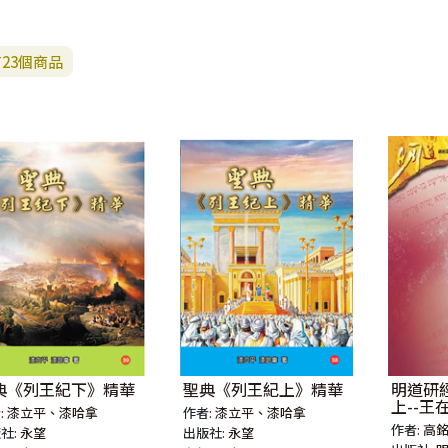
有
23
個商品
典《列王紀下》精華
聖典《列王紀上》精華
明道研經
上--
:
漆立平、漆哈拿
作者:
漆立平、漆哈拿
習本）
作者:
高
社:
永望
出版社:
永望