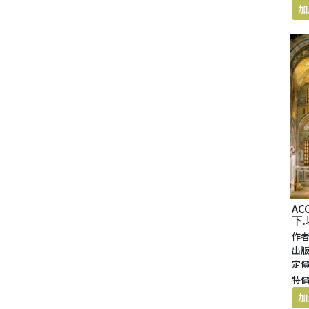
A
下
帖記
作者
出版
定價
特價