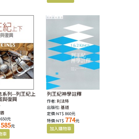
息系列--列王紀上
列王紀神學註釋
滅與復興
作者:
利法特
雷
出版社:
基道
校園
定價:NT$ 860元
774
 650元
特價:NT$
元
585
元