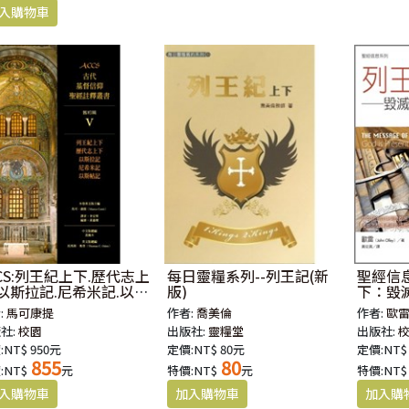
CCS:列王紀上下.歷代志上
每日靈糧系列--列王記(新
聖經信
.以斯拉記.尼希米記.以斯
版)
下：毀
(精)
:
馬可康提
作者:
喬美倫
作者:
歐
社:
校園
出版社:
靈糧堂
出版社:
:NT$ 950元
定價:NT$ 80元
定價:NT$
855
80
:NT$
元
特價:NT$
元
特價:NT$