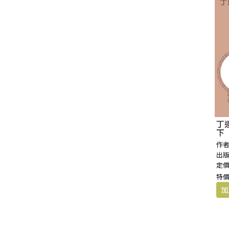
丁
下
作者
出版
定價
特價