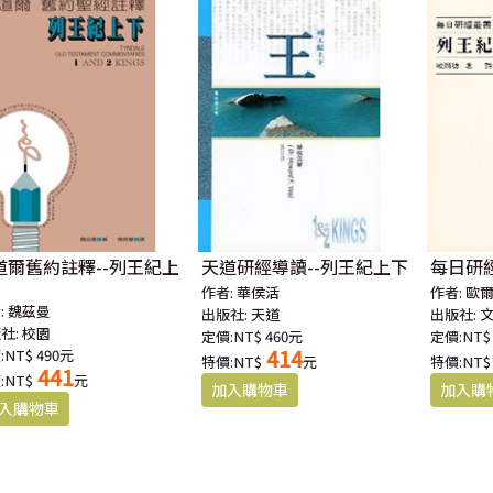
道爾舊約註釋--列王紀上
天道研經導讀--列王紀上下
每日研
作者:
華侯活
作者:
歐
:
魏茲曼
出版社:
天道
出版社:
社:
校園
定價:NT$ 460元
定價:NT$
414
:NT$ 490元
特價:NT$
元
特價:NT$
441
:NT$
元