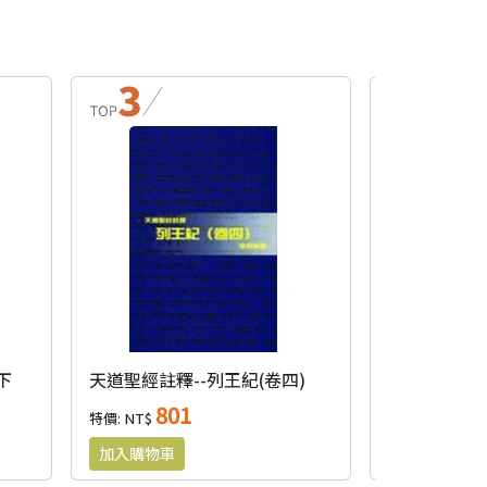
下
天道聖經註釋--列王紀(卷四)
列王紀神學
801
77
特價: NT$
特價: NT$