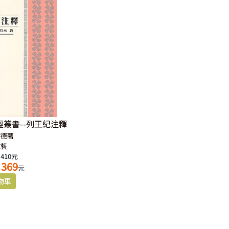
經叢書--列王紀注釋
爾德著
文藝
 410元
369
元