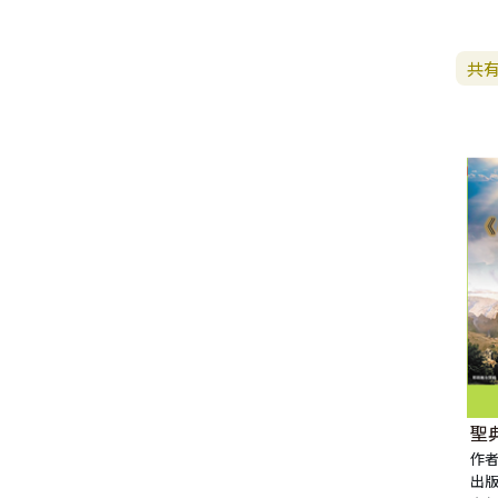
生 活 教 導
教 會 儀 式 用 品
新 普 及 譯 本
新 標 點 和 合 本 / N R S V
大 先 知 書
人
派 別
靈 修
生 活 見 證
佈 道 講 章
福 音 匙 圈 / 吊 飾
十 字 架
福 音 雜 貨 禮 品
福 音 杯 款 / 茶 壺
福 音 辦 公 用 品
福 音 受 洗 卡 片
證 件 用 品
福 音 演 奏 C D
聖 經 地 理
申 命 記
撒 母 耳 上 下
約 伯 記
醫 治
茶 杯 / 茶 具
共
專 題 論 述
福 音 包 夾 類
當 代 譯 本
和 合 本 修 訂 版 / E S V
小 先 知 書
末 世
異 端
培 靈
傳 記
單 張
倫 理
福 音 服 飾 配 件
福 音 掛 飾
福 音 遊 戲 品
福 音 食 器 / 鍋 具
福 音 書 寫 用 品
福 音 生 日 卡 片
雜 文 紙 品
節 慶 C D
新 約 歷 史
列 王 記 上 下
詩 篇
以 賽 亞 書
倫 理 學
福 音 馬 克 杯 / 咖 啡 杯
餐 具 / 鍋 具
教 會
其 他 中 文 聖 經
現 代 中 文 譯 本 / T E V
四 福 音 書
教 義
文 獻 信 條
事 奉
見 證
小 冊
交 友
福 音 其 他 飾 品 配 件
福 音 水 晶
福 音 3 C 電 器
福 音 證 件 用 品
福 音 萬 用 卡 片
辦 公 用 品
信 息 . 見 證 C D
聖 經 人 物
歷 代 志 上 下
箴 言
耶 利 米 書
何 西 阿 書
福 音 保 溫 瓶 / 隨 身 瓶
保 溫 瓶 / 隨 行 杯
訓 練 材 料
新 譯 本 / E S V
保 羅 書 信
護 教 學
與 其 它 宗 教
講 章
佈 道 工 作
婚 姻
講 道
福 音 座 台 盒 用 品
福 音 香 氛 美 妝 保 養
福 音 筆 記 手 冊
福 音 謝 卡 / 邀 請 卡 / 慰 問
年 月 曆 . 日 誌
影 音 軟 體
登 山 寶 訓
以 斯 拉 記
傳 道 書
耶 利 米 哀 歌
約 珥 書
馬 太 福 音
福 音 玻 璃 杯 / 水 杯
卡
文 藝 類
新 譯 本 / N I V
普 通 書 信
神 學 專 題
教 會 復 興
其 它
福 音 叢 書
家 庭
管 家 職 份
小 組 材 料
福 音 抱 枕 / 套
福 音 春 聯
福 音 文 具 紙 品
兒 童 故 事 C D
耶 穌 生 平 與 教 訓
尼 希 米 記
雅 歌
以 西 結 書
阿 摩 司 書
馬 可 福 音
羅 馬 書
福 音 茶 壺 / 水 壺
福 音 金 句 盒 卡
新 普 及 譯 本 / N L T
其 他 書 信
其 它
台 灣 歷 史
文 選
兒 童
崇 拜 、 儀 式
工 作 訓 練
小 說 故 事
福 音 年 日 誌 曆
聖 經 文 學
以 斯 帖 記
但 以 理 書
俄 巴 底 亞 書
路 加 福 音
哥 林 多 前 後
希 伯 來 書
其 他 福 音 杯 壺 款 及 周 邊
福 音 貼 紙
其 他 中 外 文 聖 經
新 約 歷 史 書
青 少 年
靈 恩
研 經 材 料
詩 、 散 文
福 音 包 裝 用 品
聖 經 故 事
約 拿 書
約 翰 福 音
加 拉 太 書
雅 各 書
啟 示 錄
信 徒 神 學
福 音 明 信 片 . 書 籤
成 人
教 育
兒 童 教 材
劇 本 遊 戲
福 音 文 具 雜 貨
聖 經 神 學
彌 迦 書
以 弗 所 書
彼 得 前 書
使 徒 行 傳
靈 界
聖
福 音 季 節 卡
作者
出版
職 業
文 字 工 作
青 少 年 教 材
兒 童 故 事 C D
偽 經 次 經
那 鴻 書
腓 立 比 書
彼 得 後 書