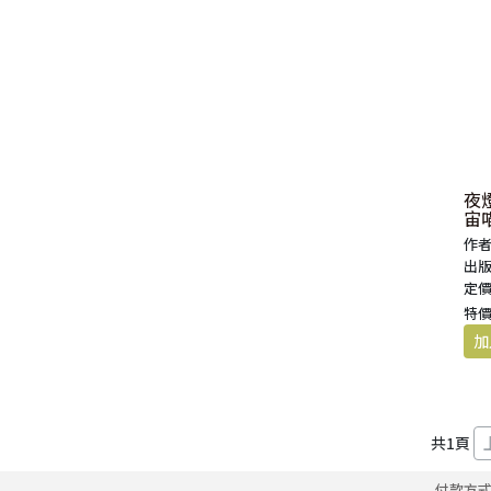
夜燈
宙
作者
出版
定價
特價
共
1
頁
付款方