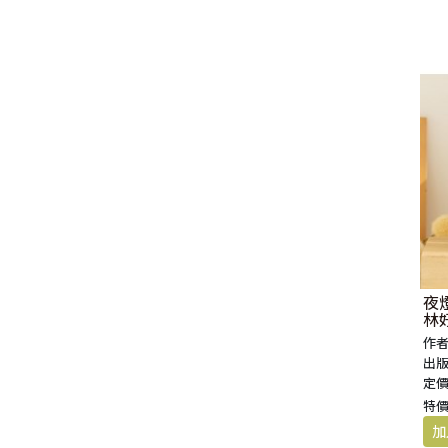
生 活 教 導
教 會 儀 式 用 品
新 普 及 譯 本
新 標 點 和 合 本 / N R S V
大 先 知 書
人
派 別
靈 修
生 活 見 證
佈 道 講 章
福 音 匙 圈 / 吊 飾
十 字 架
福 音 雜 貨 禮 品
福 音 杯 款 / 茶 壺
福 音 辦 公 用 品
福 音 受 洗 卡 片
證 件 用 品
福 音 演 奏 C D
聖 經 地 理
申 命 記
撒 母 耳 上 下
約 伯 記
醫 治
茶 杯 / 茶 具
專 題 論 述
福 音 包 夾 類
當 代 譯 本
和 合 本 修 訂 版 / E S V
小 先 知 書
末 世
異 端
培 靈
傳 記
單 張
倫 理
福 音 服 飾 配 件
福 音 掛 飾
福 音 遊 戲 品
福 音 食 器 / 鍋 具
福 音 書 寫 用 品
福 音 生 日 卡 片
雜 文 紙 品
節 慶 C D
新 約 歷 史
列 王 記 上 下
詩 篇
以 賽 亞 書
倫 理 學
福 音 馬 克 杯 / 咖 啡 杯
餐 具 / 鍋 具
教 會
其 他 中 文 聖 經
現 代 中 文 譯 本 / T E V
四 福 音 書
教 義
文 獻 信 條
事 奉
見 證
小 冊
交 友
福 音 其 他 飾 品 配 件
福 音 水 晶
福 音 3 C 電 器
福 音 證 件 用 品
福 音 萬 用 卡 片
辦 公 用 品
信 息 . 見 證 C D
聖 經 人 物
歷 代 志 上 下
箴 言
耶 利 米 書
何 西 阿 書
福 音 保 溫 瓶 / 隨 身 瓶
保 溫 瓶 / 隨 行 杯
訓 練 材 料
新 譯 本 / E S V
保 羅 書 信
護 教 學
與 其 它 宗 教
講 章
佈 道 工 作
婚 姻
講 道
福 音 座 台 盒 用 品
福 音 香 氛 美 妝 保 養
福 音 筆 記 手 冊
福 音 謝 卡 / 邀 請 卡 / 慰 問
年 月 曆 . 日 誌
影 音 軟 體
登 山 寶 訓
以 斯 拉 記
傳 道 書
耶 利 米 哀 歌
約 珥 書
馬 太 福 音
福 音 玻 璃 杯 / 水 杯
卡
文 藝 類
新 譯 本 / N I V
普 通 書 信
神 學 專 題
教 會 復 興
其 它
福 音 叢 書
家 庭
管 家 職 份
小 組 材 料
福 音 抱 枕 / 套
福 音 春 聯
福 音 文 具 紙 品
兒 童 故 事 C D
耶 穌 生 平 與 教 訓
尼 希 米 記
雅 歌
以 西 結 書
阿 摩 司 書
馬 可 福 音
羅 馬 書
福 音 茶 壺 / 水 壺
福 音 金 句 盒 卡
新 普 及 譯 本 / N L T
其 他 書 信
其 它
台 灣 歷 史
文 選
兒 童
崇 拜 、 儀 式
工 作 訓 練
小 說 故 事
福 音 年 日 誌 曆
聖 經 文 學
以 斯 帖 記
但 以 理 書
俄 巴 底 亞 書
路 加 福 音
哥 林 多 前 後
希 伯 來 書
其 他 福 音 杯 壺 款 及 周 邊
夜燈
福 音 貼 紙
林
其 他 中 外 文 聖 經
新 約 歷 史 書
青 少 年
靈 恩
研 經 材 料
詩 、 散 文
福 音 包 裝 用 品
聖 經 故 事
約 拿 書
約 翰 福 音
加 拉 太 書
雅 各 書
啟 示 錄
信 徒 神 學
作者
福 音 明 信 片 . 書 籤
出版
定價
成 人
教 育
兒 童 教 材
劇 本 遊 戲
福 音 文 具 雜 貨
聖 經 神 學
彌 迦 書
以 弗 所 書
彼 得 前 書
使 徒 行 傳
靈 界
特價
福 音 季 節 卡
職 業
文 字 工 作
青 少 年 教 材
兒 童 故 事 C D
偽 經 次 經
那 鴻 書
腓 立 比 書
彼 得 後 書