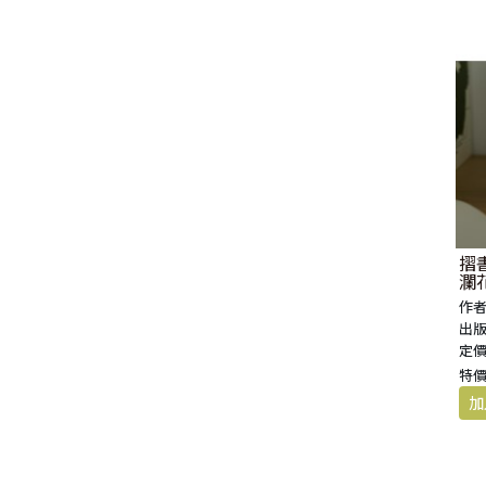
摺書
瀾
作者
出版
定價
特價