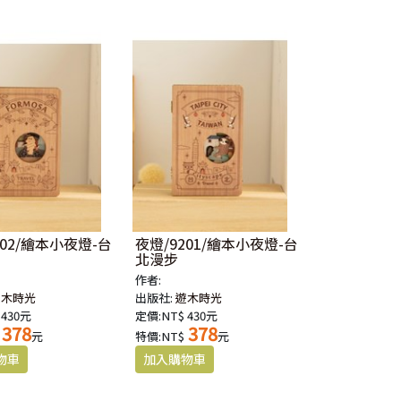
202/繪本小夜燈-台
夜燈/9201/繪本小夜燈-台
北漫步
作者:
遊木時光
出版社:
遊木時光
 430元
定價:NT$ 430元
378
378
元
特價:NT$
元