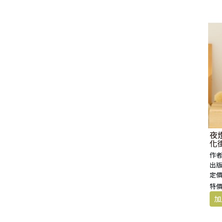
福 音 小 禮 卡
特 殊 問 題
小 組 教 會
幼 稚 教 材
畫 冊
哈 巴 谷 書
歌 羅 西 書
約 翰 壹 、 貳 、 參 書
其 他 福 音 卡 片
生 活 教 導
成 人 教 材
西 番 雅 書
帖 撒 羅 尼 迦 前 後
猶 大 書
主 日 學 教 材
哈 該 書
提 摩 太 前 後
歸 納 法 研 經
撒 迦 利 亞 書
提 多 書
紙 品
瑪 拉 基 書
腓 利 門 書
夜燈
化
教 牧 書 信
作者
出版
定價
特價