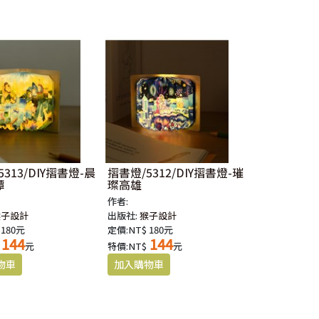
313/DIY摺書燈-晨
摺書燈/5312/DIY摺書燈-璀
潭
璨高雄
作者:
猴子設計
出版社:
猴子設計
 180元
定價:NT$ 180元
144
144
元
特價:NT$
元