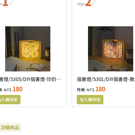
摺書燈/5305/DIY摺書燈-珍奶貓熊
180
180
: NT$
特價: NT$
有
20
個商品