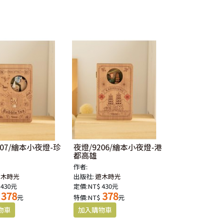
207/繪本小夜燈-珍
夜燈/9206/繪本小夜燈-港
都高雄
作者:
遊木時光
出版社:
遊木時光
 430元
定價:NT$ 430元
378
378
元
特價:NT$
元