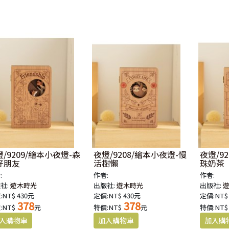
/9209/繪本小夜燈-森
夜燈/9208/繪本小夜燈-慢
夜燈/9
好朋友
活樹懶
珠奶茶
:
作者:
作者:
社:
遊木時光
出版社:
遊木時光
出版社:
:NT$ 430元
定價:NT$ 430元
定價:NT$
378
378
:NT$
元
特價:NT$
元
特價:NT$