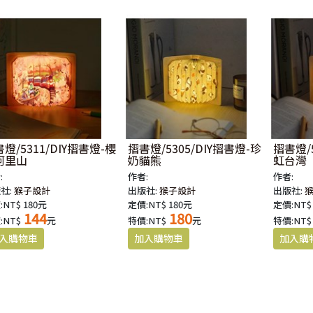
燈/5311/DIY摺書燈-櫻
摺書燈/5305/DIY摺書燈-珍
摺書燈/5
阿里山
奶貓熊
虹台灣
:
作者:
作者:
社:
猴子設計
出版社:
猴子設計
出版社:
:NT$ 180元
定價:NT$ 180元
定價:NT$
144
180
:NT$
元
特價:NT$
元
特價:NT$