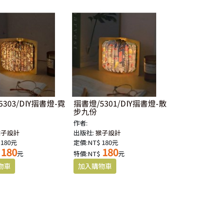
303/DIY摺書燈-霓
摺書燈/5301/DIY摺書燈-散
步九份
作者:
猴子設計
出版社:
猴子設計
 180元
定價:NT$ 180元
180
180
元
特價:NT$
元