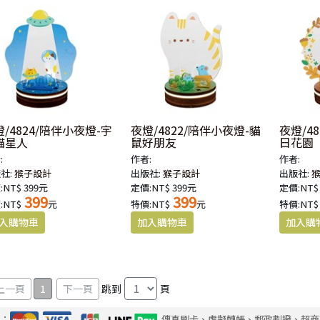
/4824/陪伴小夜燈-宇
夜燈/4822/陪伴小夜燈-貓
夜燈/4
喵星人
鼠好朋友
日花園
:
作者:
作者:
社:
猴子設計
出版社:
猴子設計
出版社:
:NT$ 399元
定價:NT$ 399元
定價:NT$
399
399
:NT$
元
特價:NT$
元
特價:NT$
1
跳到
頁
式：
傳真刷卡、虛擬轉帳、郵政劃撥、超商