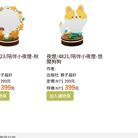
823/陪伴小夜燈-秋
夜燈/4821/陪伴小夜燈-悠
閒狗狗
作者:
猴子設計
出版社:
猴子設計
 399元
定價:NT$ 399元
399
399
元
特價:NT$
元
取貨付款