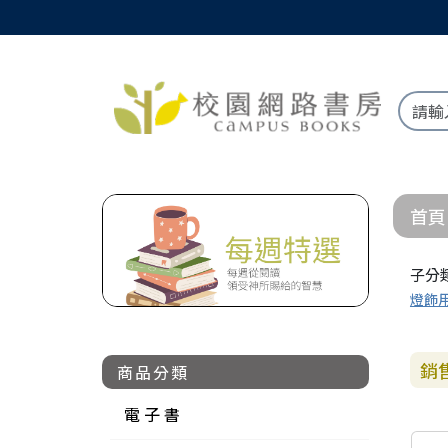
首頁
子分
燈飾
銷
商品分類
電 子 書