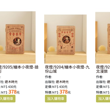
/9205/繪本小夜燈-迪
夜燈/9204/繪本小夜燈-九
夜燈/9
街
份山城
北漫旅
:
作者:
作者:
社:
遊木時光
出版社:
遊木時光
出版社:
:NT$ 430元
定價:NT$ 430元
定價:NT$
378
378
:NT$
元
特價:NT$
元
特價:NT$