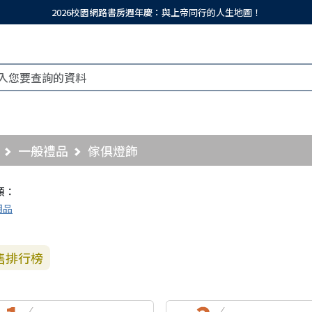
2026校園網路書房週年慶：與上帝同行的人生地圖！
一般禮品
傢俱燈飾
類：
用品
售排行榜