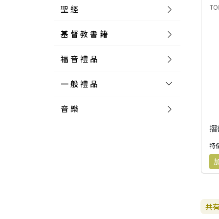
聖 經
基 督 教 書 籍
新 舊 約 聖 經
福 音 禮 品
簡 體 聖 經
聖 經 論 叢
和 合 本
一 般 禮 品
英 文 聖 經
神 學 類
福 音 飾 品 配 件
和 合 本 標 點
參 考 書 工 具 書
音 樂
外 文 聖 經
實 踐 神 學
福 音 家 飾 用 品
一 般 卡 片
新 標 點 和 合 本
K J V
摩 西 五 經
系 統 神 學
福 音 項 鍊
讀 經 法
中 外 文 聖 經
教 會 歷 史
福 音 生 活 雜 貨
一 般 文 具
詩 本 樂 譜
和 合 本 修 訂 版
E S V
歷 史 書
神 、 創 造
宣 教 差 傳
福 音 耳 環 / 耳 夾
福 音 桌 飾 品
萬 用 卡
釋 經 法
創 世 記
特價
註 釋 本 聖 經
生 命 造 就
福 音 食 器 廚 房
食 器 廚 房
C D
現 代 中 文 譯 本
G N B
和 合 本 / N I V
舊 約 註 釋
基 督
社 會 參 與
歷 史
福 音 手 環 / 手 鍊
福 音 布 軸 掛 畫
福 音 服 飾 布 品
貼 紙
日 記 . 筆 記
音 樂 叢 書
聖 經 概 論
出 埃 及 記
約 書 亞 記
選 摘 本
見 證 傳 記
福 音 文 具
傢 俱 燈 飾
新 譯 本
其 他 英 文 聖 經
和 合 本 / N K J V
新 約 註 釋
聖 靈
教 牧
中 國 歷 史
初 信 造 就
福 音 戒 指
福 音 壁 掛 框 匾
福 音 鐘 錶 類
福 音 收 納 瓶 罐
明 信 片 . 書 籤
鉛 筆 袋 盒
杯 盤 壺 碗
詩 歌 本 譜
中 文 詩 歌 演 唱 C D
聖 經 史 地
利 未 記
士 師 記
共
福 音 佈 道
福 音 卡 片
新 漢 語 譯 本
新 標 點 和 合 本 / K J V
智 慧 詩 歌 書
救 恩
其 它 團 契
外 國 歷 史
禱 告
福 音 見 證
福 音 胸 針 / 別 針
福 音 相 框
福 音 磁 鐵
福 音 食 品 / 飲 品
福 音 資 料 夾 袋
筆 類
食 品
節 慶 樂 譜
外 文 詩 歌 演 唱 C D
聖 經 歷 史
民 數 記
路 得 記
輔 導
馬 克 杯 / 咖 啡 杯