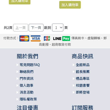
共
2
頁
跳到
頁
付款方式：
傳真刷卡、虛擬轉帳、郵
政劃撥、超商取貨付款
關於我們
商品快訊
常見問題FAQ
全館新品
聯絡我們
館長推薦
門市資訊
禮品專區
徵人啟事
校園書饗
消息活動
即將登場
隱私權政策
注目優惠
訂閱服務