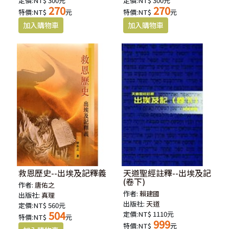
定價:NT$ 300元
定價:NT$ 300元
270
270
特價:NT$
元
特價:NT$
元
救恩歷史--出埃及記釋義
天道聖經註釋--出埃及記
(卷下)
作者:
唐佑之
作者:
賴建國
出版社:
真理
出版社:
天道
定價:NT$ 560元
504
定價:NT$ 1110元
特價:NT$
元
999
特價:NT$
元