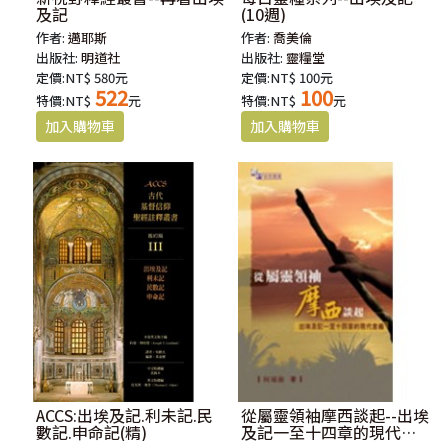
及記
(10週)
作者:
邁耶斯
作者:
喬美倫
出版社:
明道社
出版社:
靈糧堂
定價:NT$ 580元
定價:NT$ 100元
522
100
特價:NT$
元
特價:NT$
元
ACCS:出埃及記.利未記.民
從屬靈領袖摩西談起--出埃
數記.申命記(精)
及記一至十四章的現代意