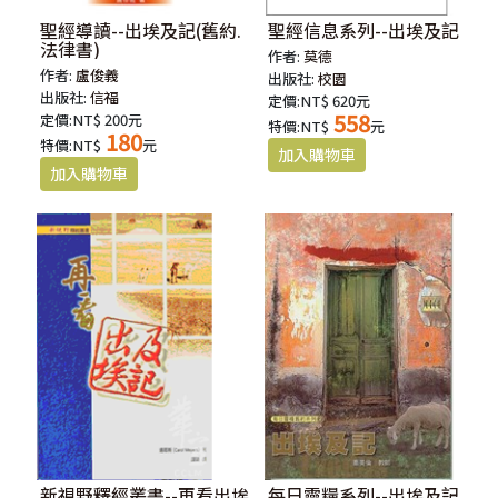
聖經導讀--出埃及記(舊約.
聖經信息系列--出埃及記
法律書)
作者:
莫德
作者:
盧俊義
出版社:
校園
出版社:
信福
定價:NT$ 620元
558
定價:NT$ 200元
特價:NT$
元
180
特價:NT$
元
新視野釋經叢書--再看出埃
每日靈糧系列--出埃及記