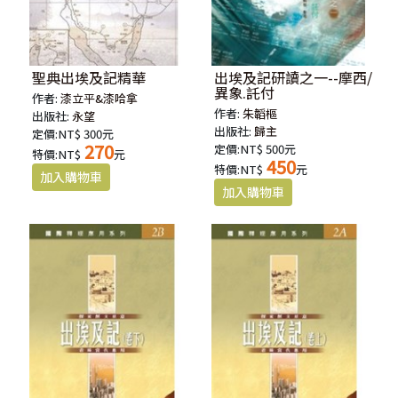
聖典出埃及記精華
出埃及記研讀之一--摩西/
異象.託付
作者:
漆立平&漆哈拿
作者:
朱韜樞
出版社:
永望
出版社:
歸主
定價:NT$ 300元
270
定價:NT$ 500元
特價:NT$
元
450
特價:NT$
元