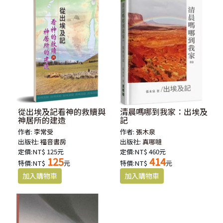
從出埃及記看神的救贖與
清晨嗎哪到我家：出埃及
神居所的建造
記
作者:
李常受
作者:
張木泉
出版社:
福音書房
出版社:
真哪噠
定價:NT$ 125元
定價:NT$ 460元
125
414
特價:NT$
元
特價:NT$
元