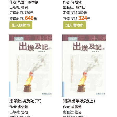
義
作者:
約瑟．哈林德
作者:
何述儉
出版社:
校園
出版社:
明道社
定價:NT$ 720元
定價:NT$ 360元
648
324
特價:NT$
元
特價:NT$
元
細讀出埃及記(下)
細讀出埃及記(上)
作者:
盧俊義
作者:
盧俊義
出版社:
信福
出版社:
信福