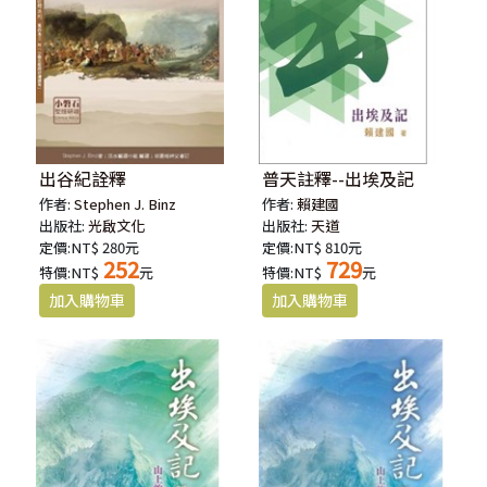
出谷紀詮釋
普天註釋--出埃及記
作者:
Stephen J. Binz
作者:
賴建國
出版社:
光啟文化
出版社:
天道
定價:NT$ 280元
定價:NT$ 810元
252
729
特價:NT$
元
特價:NT$
元