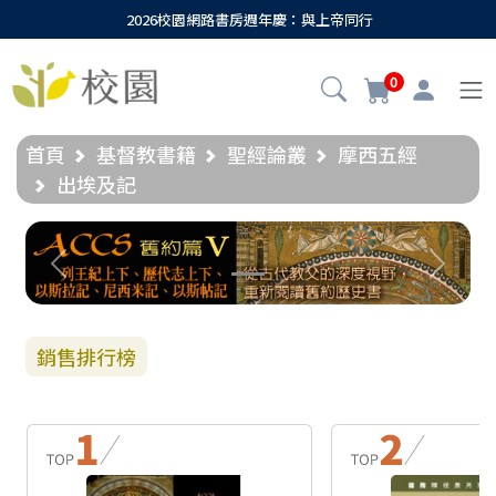
2026校園網路書房週年慶：與上帝同行
0
首頁
基督教書籍
聖經論叢
摩西五經
出埃及記
Previous
Next
銷售排行榜