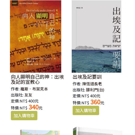
向人顯明自己的神：出埃
出埃及記要訓
及記的宣教心
作者:
陳恆道長老
作者:
羅斯．布萊克本
出版社:
腓利門(台)
出版社:
友友
定價:NT$ 400元
360
定價:NT$ 400元
特價:NT$
元
340
特價:NT$
元