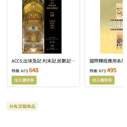
ACCS:出埃及記.利未記.民數記.申命記(精)
648
495
特價: NT$
特價: NT$
共有
35
個商品