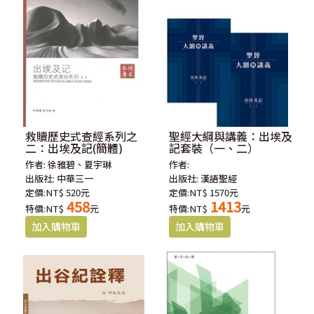
救贖歷史式查經系列之
聖經大綱與講義：出埃及
二：出埃及記(簡體)
記套裝（一、二）
作者:
徐雅碧、夏宇琳
作者:
出版社:
中華三一
出版社:
漢語聖經
定價:NT$ 520元
定價:NT$ 1570元
458
1413
特價:NT$
元
特價:NT$
元