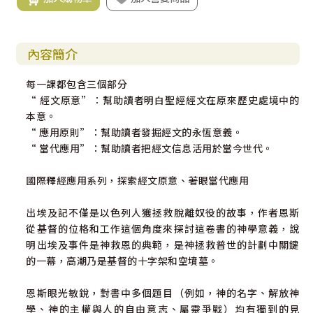
內容簡介
每一課都包含三個部分
“ 經文原意”：幫助讀者明白聖經經文在原來歷史處境中的
本意。
“ 應用原則”：幫助讀者發掘經文的永恆意義。
“ 當代應用”：幫助讀者把經文信息活用於當今世代。
國際釋經應用系列，探索經文原意、著眼當代應用
出埃及記不僅是以色列人獲拯救脫離奴役的故事，作者恩斯
從基督的位格和工作這個角度來探討這卷書的神學意義，說
明出埃及事件是神救恩的典範，是神拯救普世的計劃中關鍵
的一幕，高潮乃是基督的十字架和空墳墓。
恩斯眼光敏銳，對書中多個題目（例如，神的名字、解放神
學、神的主權與人的自由意志、屬靈爭戰）均有獨到的見