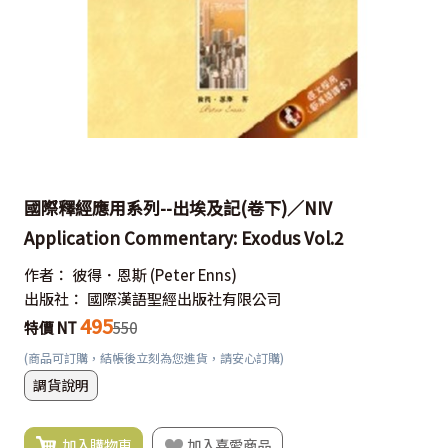
國際釋經應用系列--出埃及記(卷下)／NIV
Application Commentary: Exodus Vol.2
作者：
彼得．恩斯
(Peter Enns)
出版社：
國際漢語聖經出版社有限公司
495
特價 NT
550
(商品可訂購，結帳後立刻為您進貨，請安心訂購)
調貨說明
加入購物車
加入喜愛商品