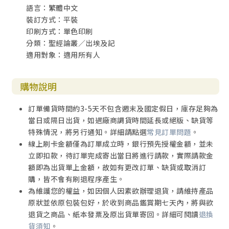
語言：繁體中文
裝訂方式：平裝
印刷方式：單色印刷
分類：聖經論叢／出埃及記
適用對象：適用所有人
購物說明
訂單備貨時間約3-5天不包含週末及國定假日，庫存足夠為
當日或隔日出貨，如遇廠商調貨時間延長或絕版、缺貨等
特殊情況，將另行通知。詳細請點選
常見訂單問題
。
線上刷卡金額僅為訂單成立時，銀行預先授權金額，並未
立即扣款，待訂單完成寄出當日將進行請款，實際請款金
額即為出貨單上金額，故如有更改訂單、缺貨或取消訂
購，皆不會有刷退程序產生。
為維護您的權益，如因個人因素欲辦理退貨，請維持產品
原狀並依原包裝包好，於收到商品鑑賞期七天內，將與欲
退貨之商品、紙本發票及原出貨單寄回。詳細可閱讀
退換
貨須知
。