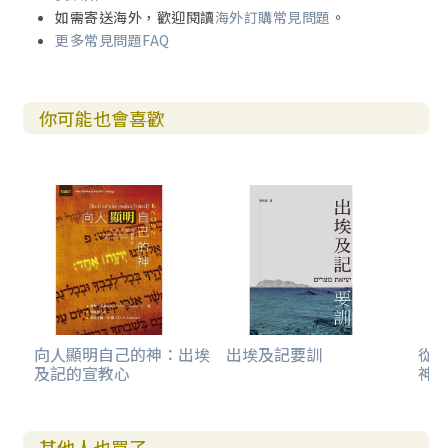
如需寄送海外，歡迎閱讀
海外訂購常見問題
。
更多常見問題FAQ
你可能也會喜歡
向人顯明自己的神：出埃
出埃及記要訓
從
及記的宣教心
神
其他人也買了