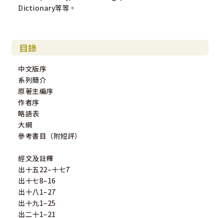
Dictionary等等。
目錄
中文版序
系列簡介
原著主編序
作者序
略語表
大綱
參考書目（附短評）
經文及註釋
出十五22–十七7
出十七8–16
出十八1–27
出十九1–25
出二十1–21