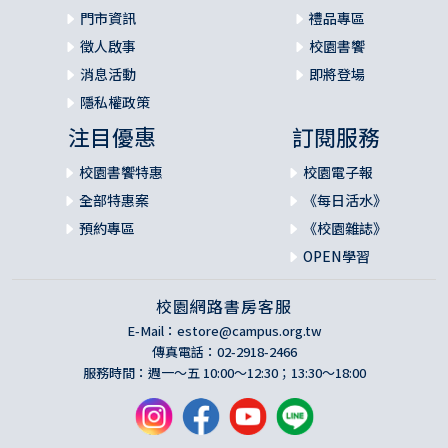
門市資訊
禮品專區
徵人啟事
校園書饗
消息活動
即將登場
隱私權政策
注目優惠
訂閱服務
校園書饗特惠
校園電子報
全部特惠案
《每日活水》
預約專區
《校園雜誌》
OPEN學習
校園網路書房客服
E-Mail：
estore@campus.org.tw
傳真電話：02-2918-2466
服務時間：週一～五 10:00～12:30；13:30～18:00