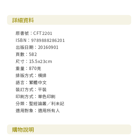
詳細資料
原書號：CFT2201
ISBN：9789888286201
出版日期：20160901
頁數：582
尺寸：15.5x23cm
重量：870克
排版方式：橫排
語言：繁體中文
裝訂方式：平裝
印刷方式：單色印刷
分類：聖經論叢／利未記
適用對象：適用所有人
購物說明