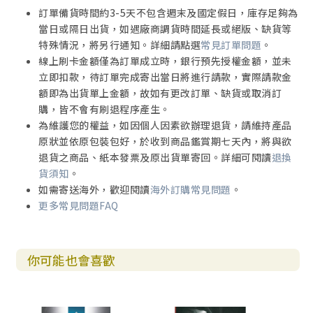
訂單備貨時間約3-5天不包含週末及國定假日，庫存足夠為
當日或隔日出貨，如遇廠商調貨時間延長或絕版、缺貨等
特殊情況，將另行通知。詳細請點選
常見訂單問題
。
線上刷卡金額僅為訂單成立時，銀行預先授權金額，並未
立即扣款，待訂單完成寄出當日將進行請款，實際請款金
額即為出貨單上金額，故如有更改訂單、缺貨或取消訂
購，皆不會有刷退程序產生。
為維護您的權益，如因個人因素欲辦理退貨，請維持產品
原狀並依原包裝包好，於收到商品鑑賞期七天內，將與欲
退貨之商品、紙本發票及原出貨單寄回。詳細可閱讀
退換
貨須知
。
如需寄送海外，歡迎閱讀
海外訂購常見問題
。
更多常見問題FAQ
你可能也會喜歡