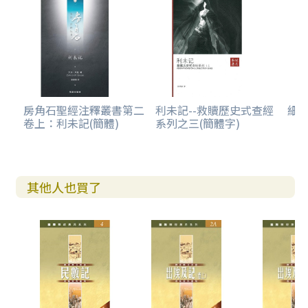
房角石聖經注釋叢書第二
利未記--救贖歷史式查經
細
卷上：利未記(簡體)
系列之三(簡體字)
其他人也買了