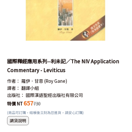
國際釋經應用系列--利未記／The NIV Application
Commentary - Leviticus
作者：
羅伊．甘恩
(Roy Gane)
譯者：
翻譯小組
出版社：
國際漢語聖經出版社有限公司
657
特價 NT
730
(商品可訂購，結帳後立刻為您進貨，請安心訂購)
調貨說明