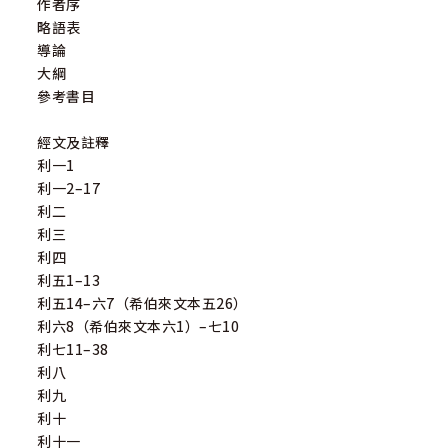
作者序
略語表
導論
大綱
參考書目
經文及註釋
利一1
利一2–17
利二
利三
利四
利五1–13
利五14–六7（希伯來文本五26）
利六8（希伯來文本六1）–七10
利七11–38
利八
利九
利十
利十一