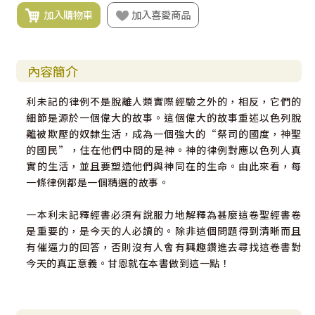
加入購物車
加入喜愛商品
內容簡介
利未記的律例不是脫離人類實際經驗之外的，相反，它們的
細節是源於一個偉大的故事。這個偉大的故事重述以色列脫
離被欺壓的奴隸生活，成為一個強大的“祭司的國度，神聖
的國民”，住在他們中間的是神。神的律例對應以色列人真
實的生活，並且要塑造他們與神同在的生命。由此來看，每
一條律例都是一個精選的故事。
一本利未記釋經書必須有說服力地解釋為甚麼這卷聖經書卷
是重要的，是今天的人必讀的。除非這個問題得到清晰而且
有催逼力的回答，否則沒有人會有興趣鑽進去尋找這卷書對
今天的真正意義。甘恩就在本書做到這一點！