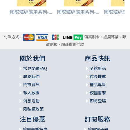
國際釋經應用系列-...
國際釋經應用系列-...
國際釋經應用系
付款方式：
傳真刷卡、虛擬轉帳、郵
政劃撥、超商取貨付款
關於我們
商品快訊
常見問題FAQ
全館新品
聯絡我們
館長推薦
門市資訊
禮品專區
徵人啟事
校園書饗
消息活動
即將登場
隱私權政策
注目優惠
訂閱服務
校園書饗特惠
校園電子報