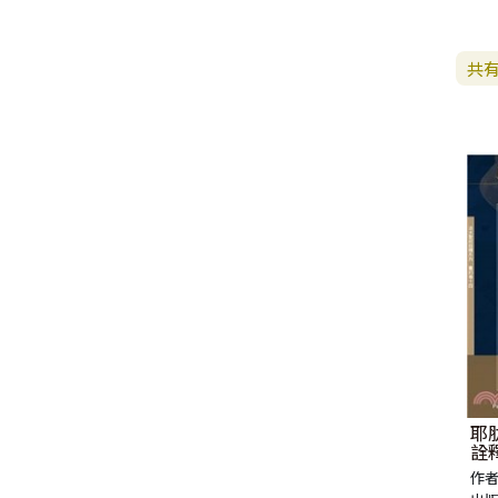
生 活 教 導
教 會 儀 式 用 品
新 普 及 譯 本
新 標 點 和 合 本 / N R S V
大 先 知 書
人
派 別
靈 修
生 活 見 證
佈 道 講 章
福 音 匙 圈 / 吊 飾
十 字 架
福 音 雜 貨 禮 品
福 音 杯 款 / 茶 壺
福 音 辦 公 用 品
福 音 受 洗 卡 片
證 件 用 品
福 音 演 奏 C D
聖 經 地 理
申 命 記
撒 母 耳 上 下
約 伯 記
醫 治
茶 杯 / 茶 具
共
專 題 論 述
福 音 包 夾 類
當 代 譯 本
和 合 本 修 訂 版 / E S V
小 先 知 書
末 世
異 端
培 靈
傳 記
單 張
倫 理
福 音 服 飾 配 件
福 音 掛 飾
福 音 遊 戲 品
福 音 食 器 / 鍋 具
福 音 書 寫 用 品
福 音 生 日 卡 片
雜 文 紙 品
節 慶 C D
新 約 歷 史
列 王 記 上 下
詩 篇
以 賽 亞 書
倫 理 學
福 音 馬 克 杯 / 咖 啡 杯
餐 具 / 鍋 具
教 會
其 他 中 文 聖 經
現 代 中 文 譯 本 / T E V
四 福 音 書
教 義
文 獻 信 條
事 奉
見 證
小 冊
交 友
福 音 其 他 飾 品 配 件
福 音 水 晶
福 音 3 C 電 器
福 音 證 件 用 品
福 音 萬 用 卡 片
辦 公 用 品
信 息 . 見 證 C D
聖 經 人 物
歷 代 志 上 下
箴 言
耶 利 米 書
何 西 阿 書
福 音 保 溫 瓶 / 隨 身 瓶
保 溫 瓶 / 隨 行 杯
訓 練 材 料
新 譯 本 / E S V
保 羅 書 信
護 教 學
與 其 它 宗 教
講 章
佈 道 工 作
婚 姻
講 道
福 音 座 台 盒 用 品
福 音 香 氛 美 妝 保 養
福 音 筆 記 手 冊
福 音 謝 卡 / 邀 請 卡 / 慰 問
年 月 曆 . 日 誌
影 音 軟 體
登 山 寶 訓
以 斯 拉 記
傳 道 書
耶 利 米 哀 歌
約 珥 書
馬 太 福 音
福 音 玻 璃 杯 / 水 杯
卡
文 藝 類
新 譯 本 / N I V
普 通 書 信
神 學 專 題
教 會 復 興
其 它
福 音 叢 書
家 庭
管 家 職 份
小 組 材 料
福 音 抱 枕 / 套
福 音 春 聯
福 音 文 具 紙 品
兒 童 故 事 C D
耶 穌 生 平 與 教 訓
尼 希 米 記
雅 歌
以 西 結 書
阿 摩 司 書
馬 可 福 音
羅 馬 書
福 音 茶 壺 / 水 壺
福 音 金 句 盒 卡
新 普 及 譯 本 / N L T
其 他 書 信
其 它
台 灣 歷 史
文 選
兒 童
崇 拜 、 儀 式
工 作 訓 練
小 說 故 事
福 音 年 日 誌 曆
聖 經 文 學
以 斯 帖 記
但 以 理 書
俄 巴 底 亞 書
路 加 福 音
哥 林 多 前 後
希 伯 來 書
其 他 福 音 杯 壺 款 及 周 邊
福 音 貼 紙
其 他 中 外 文 聖 經
新 約 歷 史 書
青 少 年
靈 恩
研 經 材 料
詩 、 散 文
福 音 包 裝 用 品
聖 經 故 事
約 拿 書
約 翰 福 音
加 拉 太 書
雅 各 書
啟 示 錄
信 徒 神 學
福 音 明 信 片 . 書 籤
成 人
教 育
兒 童 教 材
劇 本 遊 戲
福 音 文 具 雜 貨
聖 經 神 學
彌 迦 書
以 弗 所 書
彼 得 前 書
使 徒 行 傳
靈 界
耶
詮
福 音 季 節 卡
作者
職 業
文 字 工 作
青 少 年 教 材
兒 童 故 事 C D
偽 經 次 經
那 鴻 書
腓 立 比 書
彼 得 後 書