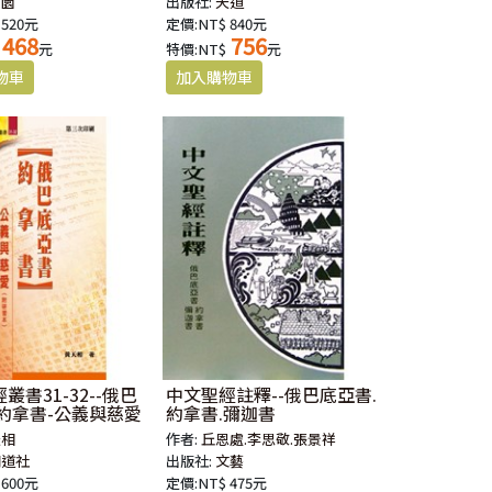
校園
出版社:
天道
 520元
定價:NT$ 840元
468
756
元
特價:NT$
元
叢書31-32--俄巴
中文聖經註釋--俄巴底亞書.
.約拿書-公義與慈愛
約拿書.彌迦書
天相
作者:
丘恩處.李思敬.張景祥
明道社
出版社:
文藝
 600元
定價:NT$ 475元