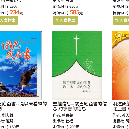
社:
光啟文化
出版社:
天道
出版社:
:NT$ 260元
定價:NT$ 650元
定價:NT$
234
585
:NT$
元
特價:NT$
元
特價:NT$
巴底亞書--從以東看神的
聖經信息--俄巴底亞書的信
明道研經
判
息.約拿書的信息
底亞書
:
劉志雄
作者:
盧俊義
作者:
黃
社:
道聲
出版社:
信福
出版社:
:NT$ 180元
定價:NT$ 200元
定價:NT$