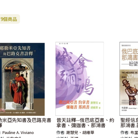
有
9
個商品
肋米亞先知書及巴路克書
普天註釋--俄巴底亞書、約
聖經信息
釋
拿書、彌迦書、那鴻書
那鴻書
:
Pauline A. Viviano
作者:
謝慧兒、胡維華
作者:
布