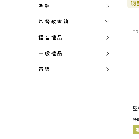
銷
聖 經
基 督 教 書 籍
新 舊 約 聖 經
福 音 禮 品
簡 體 聖 經
聖 經 論 叢
和 合 本
一 般 禮 品
英 文 聖 經
神 學 類
福 音 飾 品 配 件
和 合 本 標 點
參 考 書 工 具 書
音 樂
外 文 聖 經
實 踐 神 學
福 音 家 飾 用 品
一 般 卡 片
新 標 點 和 合 本
K J V
摩 西 五 經
系 統 神 學
福 音 項 鍊
讀 經 法
中 外 文 聖 經
教 會 歷 史
福 音 生 活 雜 貨
一 般 文 具
詩 本 樂 譜
和 合 本 修 訂 版
E S V
歷 史 書
神 、 創 造
宣 教 差 傳
福 音 耳 環 / 耳 夾
福 音 桌 飾 品
萬 用 卡
釋 經 法
創 世 記
註 釋 本 聖 經
生 命 造 就
福 音 食 器 廚 房
食 器 廚 房
C D
現 代 中 文 譯 本
G N B
和 合 本 / N I V
舊 約 註 釋
基 督
社 會 參 與
歷 史
福 音 手 環 / 手 鍊
福 音 布 軸 掛 畫
福 音 服 飾 布 品
貼 紙
日 記 . 筆 記
音 樂 叢 書
聖 經 概 論
出 埃 及 記
約 書 亞 記
選 摘 本
見 證 傳 記
福 音 文 具
傢 俱 燈 飾
新 譯 本
其 他 英 文 聖 經
和 合 本 / N K J V
新 約 註 釋
聖 靈
教 牧
中 國 歷 史
初 信 造 就
福 音 戒 指
福 音 壁 掛 框 匾
福 音 鐘 錶 類
福 音 收 納 瓶 罐
明 信 片 . 書 籤
鉛 筆 袋 盒
杯 盤 壺 碗
詩 歌 本 譜
中 文 詩 歌 演 唱 C D
聖 經 史 地
利 未 記
士 師 記
特價
福 音 佈 道
福 音 卡 片
新 漢 語 譯 本
新 標 點 和 合 本 / K J V
智 慧 詩 歌 書
救 恩
其 它 團 契
外 國 歷 史
禱 告
福 音 見 證
福 音 胸 針 / 別 針
福 音 相 框
福 音 磁 鐵
福 音 食 品 / 飲 品
福 音 資 料 夾 袋
筆 類
食 品
節 慶 樂 譜
外 文 詩 歌 演 唱 C D
聖 經 歷 史
民 數 記
路 得 記
輔 導
馬 克 杯 / 咖 啡 杯