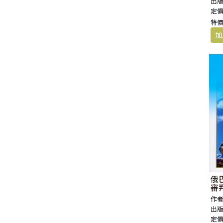
出版
福 音 小 禮 卡
定價
特 殊 問 題
小 組 教 會
幼 稚 教 材
畫 冊
哈 巴 谷 書
歌 羅 西 書
約 翰 壹 、 貳 、 參 書
特價
其 他 福 音 卡 片
生 活 教 導
成 人 教 材
西 番 雅 書
帖 撒 羅 尼 迦 前 後
猶 大 書
主 日 學 教 材
哈 該 書
提 摩 太 前 後
歸 納 法 研 經
撒 迦 利 亞 書
提 多 書
紙 品
瑪 拉 基 書
腓 利 門 書
教 牧 書 信
俄
審
作者
出版
定價