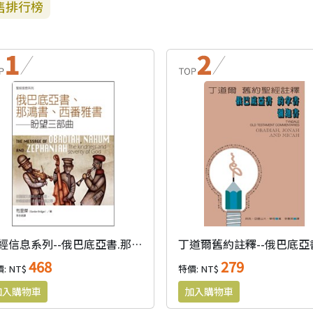
售排行榜
聖經信息系列--俄巴底亞書.那鴻書.西番雅書
468
279
: NT$
特價: NT$