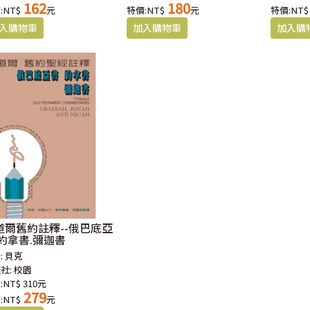
162
180
:NT$
元
特價:NT$
元
特價:NT$
道爾舊約註釋--俄巴底亞
.約拿書.彌迦書
:
貝克
社:
校園
:NT$ 310元
279
:NT$
元