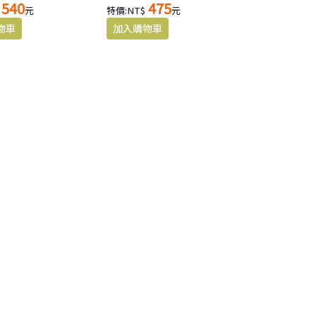
540
475
元
特價:NT$
元