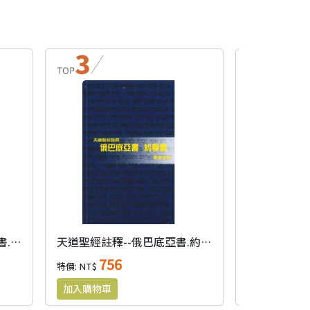
丁道爾舊約註釋--俄巴底亞書.約拿書.彌迦書
天道聖經註釋--俄巴底亞書.約拿書(平)
756
58
特價: NT$
特價: NT$