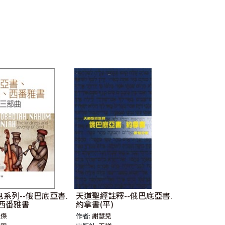
系列--俄巴底亞書.
天道聖經註釋--俄巴底亞書.
.西番雅書
約拿書(平)
里傑
作者:
謝慧兒