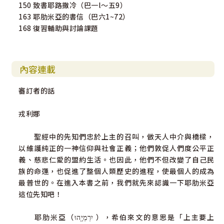
150 致書耶路撒冷（巴一l～五9）
163 耶肋米亞的書信（巴六1~72）
168 復習輔助與討論課題
內容連載
審訂者的話
戎利娜
聖經中的先知們忠於上主的召叫，做天人中介與橋樑，
以維護純正的一神信仰與社會正義；他們敦促人們度公平正
義、慈悲仁愛的盟約生活。也因此，他們不但改變了自己民
族的命運，也促進了整個人類歷史的進程，使最個人的成為
最普世的。在進入本書之前，我們就先來認識一下耶肋米亞
這位先知吧！
耶肋米亞（יִרְמְיָ֖הוּ ），希伯來文的意思是「上主要上