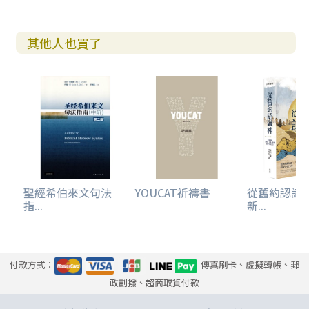
史的進程。
其他人也買了
聖經希伯來文句法
YOUCAT祈禱書
從舊約認識
指...
新...
付款方式：
傳真刷卡、虛擬轉帳、郵
政劃撥、超商取貨付款