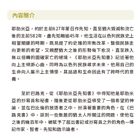
內容簡介
耶肋米亞，約於主前627年蒙召作先知，直至猶大毀滅和流亡
後的主前582年，盡先知職逾45年。他生活在以色列民族史上
相當關鍵的時期，既見證了約史雅的宗教改革，整個民族走
向更新的希望，又親歷猶大之後的形勢每下愈況，直至跌入
無以扭轉的國破家亡的絕境。《耶肋米亞先知書》記述著他
向上主傾訴心曲，同時為以色列民族尋求未來。他用自己的
生命向人展示上主情懷，其話語和生命因此有了跨時代的意
義。
至於巴路克，從《耶肋米亞先知書》中得知他是耶肋米
亞的抄寫員和秘書，隨後更從耶肋米亞領受了一個希望的神
諭，並在巴比倫的放逐者之中，扮演著重要的角色。在《巴
路克書》中，談到一些散居的猶太人所關注的問題，使他在
之後的幾百年中，被賦予了超出書記或抄寫員之外的角色—傳
記作家、智者、先知和啟示論者。