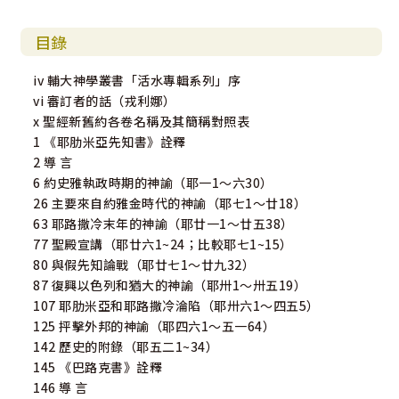
目錄
iv 輔大神學叢書「活水專輯系列」序
vi 審訂者的話（戎利娜）
x 聖經新舊約各卷名稱及其簡稱對照表
1 《耶肋米亞先知書》詮釋
2 導 言
6 約史雅執政時期的神諭（耶一1～六30）
26 主要來自約雅金時代的神諭（耶七1～廿18）
63 耶路撒冷末年的神諭（耶廿一1～廿五38）
77 聖殿宣講（耶廿六1~24；比較耶七1~15）
80 與假先知論戰（耶廿七1～廿九32）
87 復興以色列和猶大的神諭（耶卅1～卅五19）
107 耶肋米亞和耶路撒冷淪陷（耶卅六1～四五5）
125 抨擊外邦的神諭（耶四六1～五一64）
142 歷史的附錄（耶五二1~34）
145 《巴路克書》詮釋
146 導 言