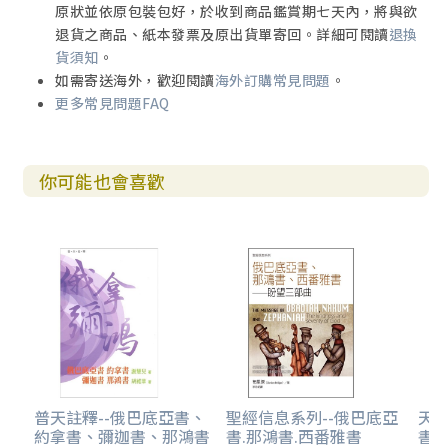
原狀並依原包裝包好，於收到商品鑑賞期七天內，將與欲
退貨之商品、紙本發票及原出貨單寄回。詳細可閱讀
退換
至於巴路克，我們從《耶肋米亞先知書》中知道他是耶
貨須知
。
肋米亞的抄寫員和秘書（耶卅二10~16，卅六1~31）。當他
如需寄送海外，歡迎閱讀
海外訂購常見問題
。
們兩人被軍事領袖們帶去了埃及（耶四三1~3），之後，巴路
更多常見問題FAQ
克成了耶肋米亞一個希望的神諭的領受者（耶四五1~5），並
在巴比倫的放逐者之中，扮演著重要的角色。而在《巴路克
書》中，也談到一些散居的猶太人所關注的問題：散居在不
你可能也會喜歡
同國家中的猶太人，其身分認同、天主的同在與否，以及聖
殿被毀後如何敬拜……等等。最後，根據本書作者，巴路克
在他之後的幾百年中，還逐漸成為一位重要人物，被賦予了
超出書記或抄寫員之外的角色---傳記作家、智者、先知和啟
示論者（見本書148~149頁）。
總之，先知們雖身處亂世，但活成了時代的中流砥柱與
社會的良心。他們針砭時弊，逆流而上，雖舉步維艱，但義
無反顧。他們不是自己選擇做先知，而是因為看到了事物的
真相與問題的癥結所在，成為先知是歷史大局使然。他們既
忠於自己內心的呼喚，又渾然忘我，最個人的成為最普世
普天註釋--俄巴底亞書、
聖經信息系列--俄巴底亞
天道
約拿書、彌迦書、那鴻書
書.那鴻書.西番雅書
書.
的。他們不但改變了自己民族的命運，也促進了整個人類歷