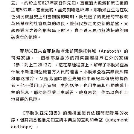
去」，約於主前627年蒙召作先知，直至猶大毀滅和流亡後的
主前582年，甚至更晚，盡先知職逾45年。耶肋米亞生活在以
色列民族歷史上相當關鍵的時期，既見證了約史雅的宗教改
革所帶來的社會風氣的改良，整個民族走向更新的希望，又
親歷猶大之後的形勢每下愈況，直至跌入再也無法扭轉的國
破家亡的絕境。
耶肋米亞來自耶路撒冷北部阿納托特城（Anatoth）的
司祭家族，一個被耶路撒冷的司祭團體排斥在外的家族
（參：列上二26~27）。這在某種程度上，解釋了耶肋米亞為
什麼不斷遭到聖殿官方人員的迫害。耶肋米亞極其熱愛熙雍
和耶路撒冷，又是北國歐瑟亞先知和申命紀典傳統的捍衛
者。他不僅用口舌宣揚上主的話語，也用生命和行動傳遞上
主的訊息。耶肋米亞受上主感召，終身未娶，作為以色列土
地貧瘠的見證。
《耶肋米亞先知書》的編排並沒有依照時間發展的次
序，但其訊息包括先知宣講中典型的宣判和希望（judgment
and hope）。