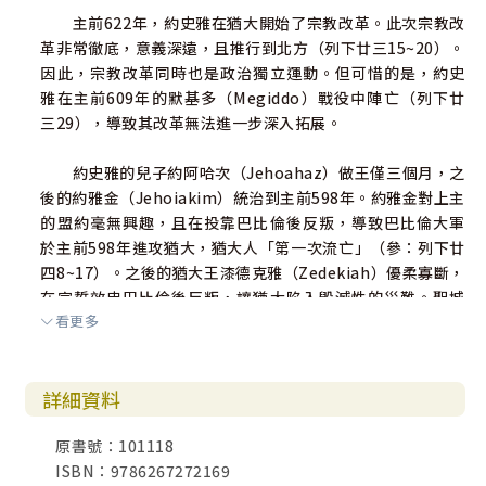
主前622年，約史雅在猶大開始了宗教改革。此次宗教改
革非常徹底，意義深遠，且推行到北方（列下廿三15~20）。
因此，宗教改革同時也是政治獨立運動。但可惜的是，約史
雅在主前609年的默基多（Megiddo）戰役中陣亡（列下廿
三29），導致其改革無法進一步深入拓展。
約史雅的兒子約阿哈次（Jehoahaz）做王僅三個月，之
後的約雅金（Jehoiakim）統治到主前598年。約雅金對上主
的盟約毫無興趣，且在投靠巴比倫後反叛，導致巴比倫大軍
於主前598年進攻猶大，猶大人「第一次流亡」（參：列下廿
四8~17）。之後的猶大王漆德克雅（Zedekiah）優柔寡斷，
在宣誓效忠巴比倫後反叛，讓猶大陷入毀滅性的災難。聖城
看更多
聖殿在主前587年被毀，猶大人流落異鄉，此即「第二次流
亡」。
詳細資料
耶肋米亞先知極力反對國王和人民的偶像崇拜與不正義
行為，如同猶大社會的芒刺。耶肋米亞的言行總是逆著社會
原書號：101118
潮流。當猶大社會墮落腐敗，不忠於上主，又不踐行盟約要
ISBN：9786267272169
求的社會正義，反而沾沾自喜，自認為有聖殿就可保平安