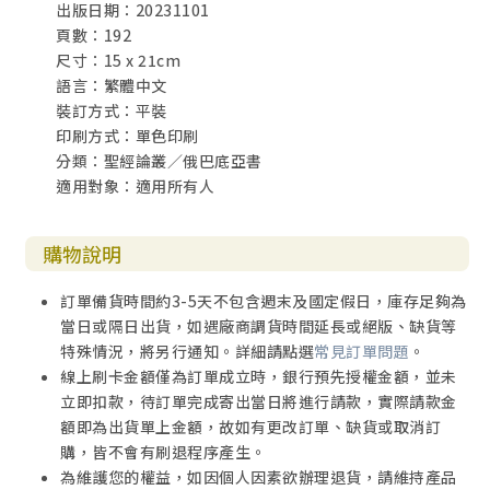
出版日期：20231101
時，先知的訊息是「拔除、破壞、毀滅、推翻」；當猶大社
頁數：192
會崩潰、國破家亡、流亡巴比倫後，先知的訊息反而成了
尺寸：15 x 21cm
「建設和栽培」。
語言：繁體中文
裝訂方式：平裝
耶肋米亞寧可踽踽獨行，也拒絕與敗壞不義、自欺欺
印刷方式：單色印刷
人、粉飾太平同流合污，他因此吃盡苦頭，被迫害、受凌
分類：聖經論叢／俄巴底亞書
辱，但他從未妥協。耶肋米亞用生命扛起了先知的重負，在
適用對象：適用所有人
人前活成了「堅城、銅牆、鐵壁」。他的力量來自他與上主
密契的關係，他把自己的內心世界真實地向上主敞開，向上
主傾訴心曲。
購物說明
耶肋米亞比其他任何先知都更多地描述自己的內心活動
訂單備貨時間約3-5天不包含週末及國定假日，庫存足夠為
和深層情感。《耶肋米亞先知書》中有他的自傳（autobiog
當日或隔日出貨，如遇廠商調貨時間延長或絕版、缺貨等
raphy），呈現出他鮮明的個性和豐富的內心世界。
特殊情況，將另行通知。詳細請點選
常見訂單問題
。
線上刷卡金額僅為訂單成立時，銀行預先授權金額，並未
耶肋米亞在向上主傾訴心曲的同時，也在上主內為以色
立即扣款，待訂單完成寄出當日將進行請款，實際請款金
列民族尋求著未來。耶肋米亞的一生雖然顛沛流離，但他恪
額即為出貨單上金額，故如有更改訂單、缺貨或取消訂
盡職守，用自己的生命向人展示上主的情懷，呼喚人心靈的
購，皆不會有刷退程序產生。
回歸。他的話語和生命，因此有了跨時代的意義，成了上主
為維護您的權益，如因個人因素欲辦理退貨，請維持產品
的永恆見證。