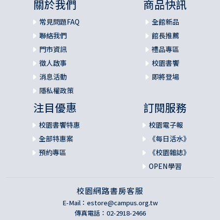
關於我們
商品快訊
常見問題FAQ
全館新品
聯絡我們
館長推薦
門市資訊
禮品專區
徵人啟事
校園書饗
消息活動
即將登場
隱私權政策
注目優惠
訂閱服務
校園書饗特惠
校園電子報
全部特惠案
《每日活水》
預約專區
《校園雜誌》
OPEN學習
校園網路書房客服
E-Mail：
estore@campus.org.tw
傳真電話：02-2918-2466