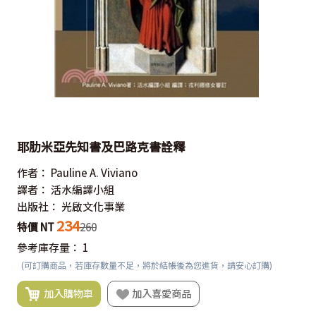
耶肋米亞先知書及巴路克書詮釋
作者：
Pauline A. Viviano
譯者：
活水編譯小組
出版社：
光啟文化事業
234
特價 NT
260
參考庫存量：
1
(可訂購商品，若庫存數量不足，將於結帳後為您進貨，請安心訂購)
加入購物車
加入喜愛商品