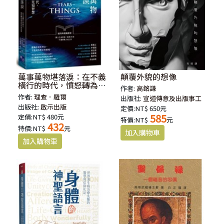
萬事萬物堪落淚：在不義
顛覆外貌的想像
橫行的時代，憤怒轉為慈
作者:
高銘謙
悲的先知智慧
作者:
理查．羅爾
出版社:
宣道傳意及出版事工
出版社:
啟示出版
定價:NT$ 650元
585
定價:NT$ 480元
特價:NT$
元
432
特價:NT$
元