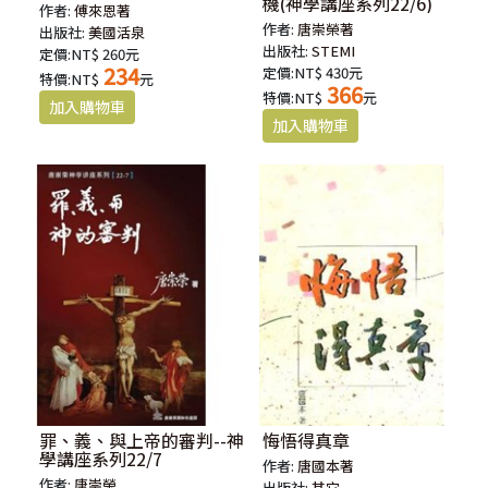
機(神學講座系列22/6)
作者:
傅來恩著
作者:
唐崇榮著
出版社:
美國活泉
出版社:
STEMI
定價:NT$ 260元
234
定價:NT$ 430元
特價:NT$
元
366
特價:NT$
元
罪、義、與上帝的審判--神
悔悟得真章
學講座系列22/7
作者:
唐國本著
作者:
唐崇榮
出版社:
其它