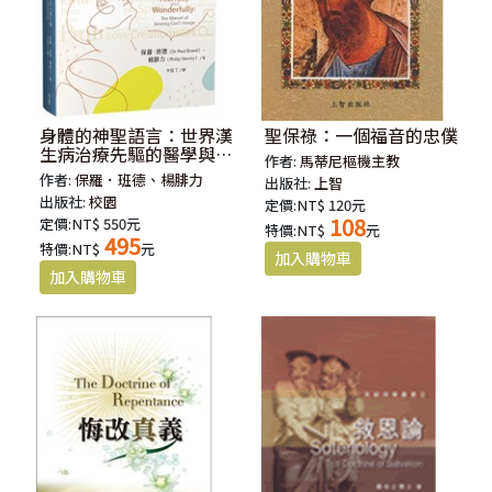
身體的神聖語言：世界漢
聖保祿：一個福音的忠僕
生病治療先驅的醫學與信
作者:
馬蒂尼樞機主教
仰札記
作者:
保羅．班德、楊腓力
出版社:
上智
出版社:
校園
定價:NT$ 120元
108
定價:NT$ 550元
特價:NT$
元
495
特價:NT$
元