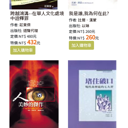
跨越鴻溝--在華人文化處境
我是誰,我為何在此?
中詮釋罪
作者:
比爾．漢蒙
作者:
莊東傑
出版社:
以琳
出版社:
道聲代理
定價:NT$ 260元
260
定價:NT$ 480元
特價:NT$
元
432
特價:NT$
元