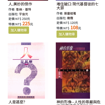
人,美妙的傑作
堵住破口:現代基督徒的七
大罪
作者:
韋納．基特
作者:
慕塞梭著
出版社:
宇宙光
出版社:
橄欖
定價:NT$ 250元
225
定價:NT$ 120元
特價:NT$
元
108
特價:NT$
元
人是甚麼?
神的形像--人性的尊嚴與危