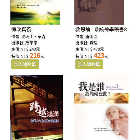
悔改真義
救恩論--系統神學叢書8
作者:
湯瑪士‧華森
作者:
唐佑之
出版社:
改革宗
出版社:
真理
定價:NT$ 240元
定價:NT$ 470元
216
423
特價:NT$
元
特價:NT$
元