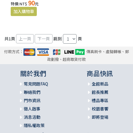
90
特價:NT$
元
共
1
頁
跳到
頁
付款方式：
傳真刷卡、虛擬轉帳、郵
政劃撥、超商取貨付款
關於我們
商品快訊
常見問題FAQ
全館新品
聯絡我們
館長推薦
門市資訊
禮品專區
徵人啟事
校園書饗
消息活動
即將登場
隱私權政策