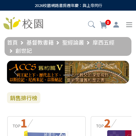
2026校園網路書房週年慶：與上帝同行
0
首頁
基督教書籍
聖經論叢
摩西五經
創世記
Previous
Next
銷售排行榜