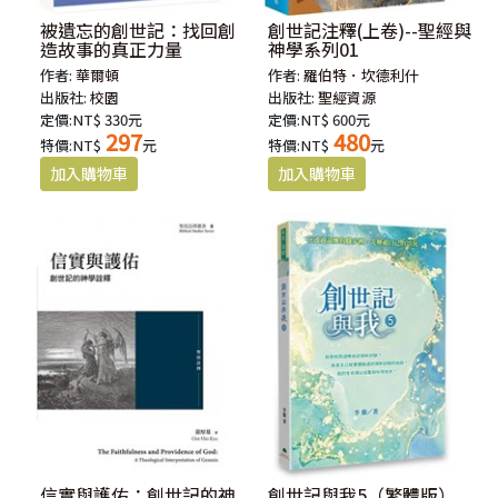
被遺忘的創世記：找回創
創世記注釋(上卷)--聖經與
造故事的真正力量
神學系列01
作者:
華爾頓
作者:
羅伯特．坎德利什
出版社:
校園
出版社:
聖經資源
定價:NT$ 330元
定價:NT$ 600元
297
480
特價:NT$
元
特價:NT$
元
信實與護佑：創世記的神
創世記與我5（繁體版）