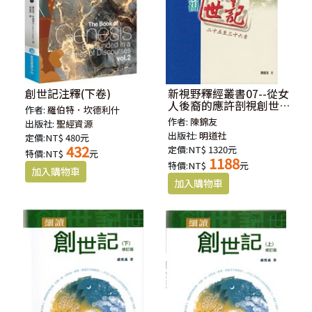
創世記注釋(下卷)
新視野釋經叢書07--從女
人後裔的應許剖視創世記
作者:
羅伯特．坎德利什
二十五至三十六章
作者:
陳錦友
出版社:
聖經資源
出版社:
明道社
定價:NT$ 480元
432
定價:NT$ 1320元
特價:NT$
元
1188
特價:NT$
元