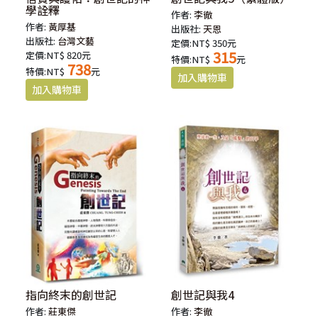
學詮釋
作者:
李徹
作者:
黃厚基
出版社:
天恩
出版社:
台灣文藝
定價:NT$ 350元
315
定價:NT$ 820元
特價:NT$
元
738
特價:NT$
元
指向終末的創世記
創世記與我4
作者:
莊東傑
作者:
李徹