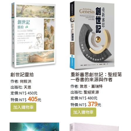
創世記靈拾
重新審思創世記：聖經第
一卷書的來源與作者
作者:
何照洪
作者:
敦恩．蓋瑞特
出版社:
天恩
出版社:
聖經資源
定價:NT$ 450元
405
定價:NT$ 480元
特價:NT$
元
379
特價:NT$
元