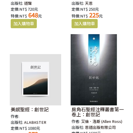
出版社:
道聲
出版社:
天恩
定價:NT$ 720元
定價:NT$ 250元
648
225
特價:NT$
元
特價:NT$
元
美感聖經：創世記
房角石聖經注釋叢書第一
卷上：創世記
作者:
作者:
艾倫．洛斯 (Allen Ross)
出版社:
ALABASTER
出版社:
恩道出版有限公司
定價:NT$ 1080元