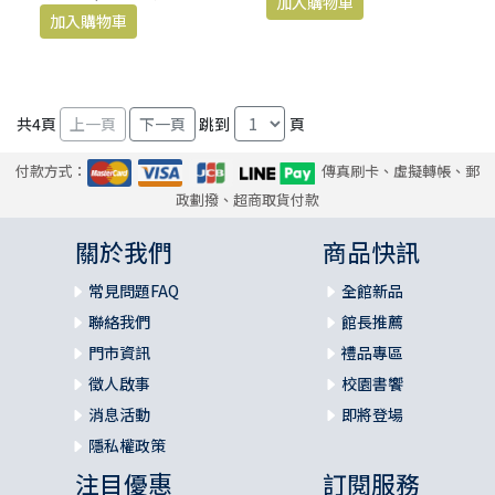
共
4
頁
跳到
頁
付款方式：
傳真刷卡、虛擬轉帳、郵
政劃撥、超商取貨付款
關於我們
商品快訊
常見問題FAQ
全館新品
聯絡我們
館長推薦
門市資訊
禮品專區
徵人啟事
校園書饗
消息活動
即將登場
隱私權政策
注目優惠
訂閱服務