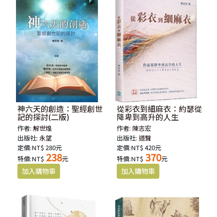
神六天的創造：聖經創世
從彩衣到細麻衣：約瑟從
記的探討(二版)
降卑到高升的人生
作者:
解世煌
作者:
陳志宏
出版社:
永望
出版社:
道聲
定價:NT$ 280元
定價:NT$ 420元
238
370
特價:NT$
元
特價:NT$
元