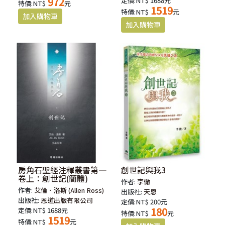
972
定價:NT$ 1688元
特價:NT$
元
1519
特價:NT$
元
房角石聖經注釋叢書第一
創世記與我3
卷上：創世記(簡體)
作者:
李徹
作者:
艾倫．洛斯 (Allen Ross)
出版社:
天恩
出版社:
恩道出版有限公司
定價:NT$ 200元
180
定價:NT$ 1688元
特價:NT$
元
1519
特價:NT$
元