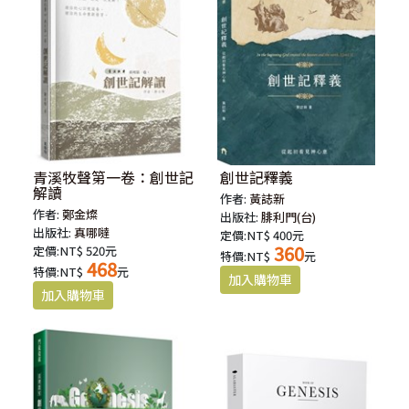
青溪牧聲第一卷：創世記
創世記釋義
解讀
作者:
黃誌新
作者:
鄭金燦
出版社:
腓利門(台)
出版社:
真哪噠
定價:NT$ 400元
360
定價:NT$ 520元
特價:NT$
元
468
特價:NT$
元