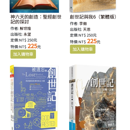
神六天的創造：聖經創世
創世記與我6（繁體版）
記的探討
作者:
李徹
作者:
解世煌
出版社:
天恩
出版社:
永望
定價:NT$ 250元
225
定價:NT$ 250元
特價:NT$
元
225
特價:NT$
元