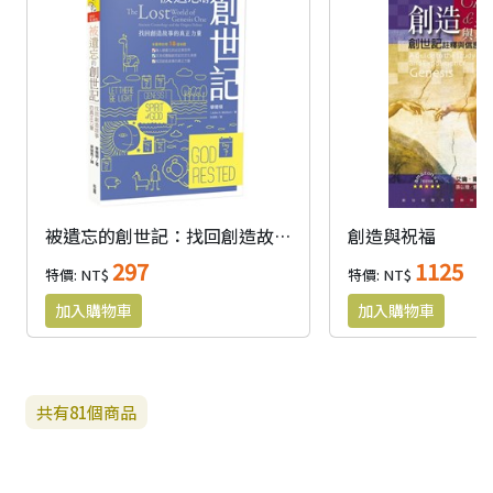
被遺忘的創世記：找回創造故事的真正力量
創造與祝福
297
1125
特價: NT$
特價: NT$
共有
81
個商品