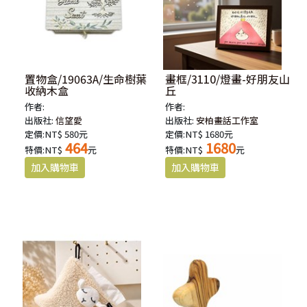
置物盒/19063A/生命樹葉
畫框/3110/燈畫-好朋友山
收納木盒
丘
作者:
作者:
出版社:
信望愛
出版社:
安柏畫話工作室
定價:NT$ 580元
定價:NT$ 1680元
464
1680
特價:NT$
元
特價:NT$
元