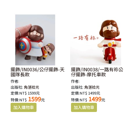
擺飾/IN0036/公仔擺飾-天
擺飾/IN0038/一路有袮公
國隊長款
仔擺飾-摩托車款
作者:
作者:
出版社:
角落拾光
出版社:
角落拾光
定價:NT$ 1599元
定價:NT$ 1499元
1599
1499
特價:NT$
元
特價:NT$
元