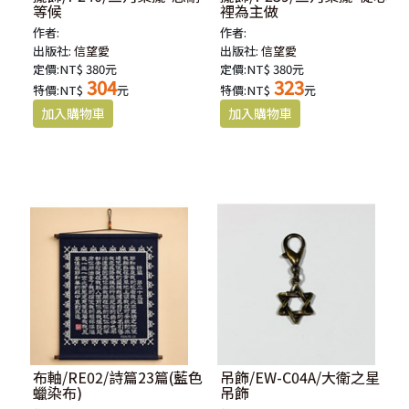
等候
裡為主做
作者:
作者:
出版社:
信望愛
出版社:
信望愛
定價:NT$ 380元
定價:NT$ 380元
304
323
特價:NT$
元
特價:NT$
元
布軸/RE02/詩篇23篇(藍色
吊飾/EW-C04A/大衛之星
蠟染布)
吊飾