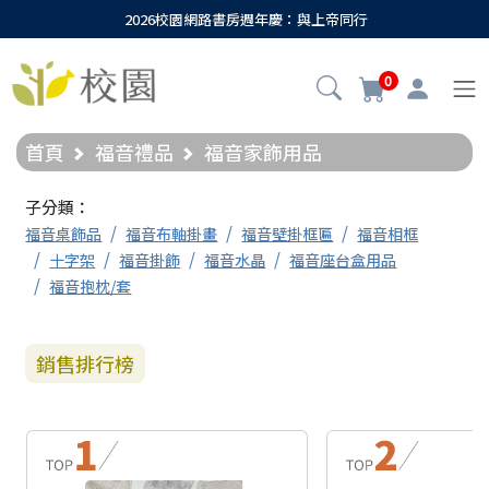
2026校園網路書房週年慶：與上帝同行
0
首頁
福音禮品
福音家飾用品
子分類：
福音桌飾品
福音布軸掛畫
福音壁掛框匾
福音相框
十字架
福音掛飾
福音水晶
福音座台盒用品
福音抱枕/套
銷售排行榜