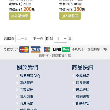
定價:NT$ 200元
定價:NT$ 180元
200
180
特價:NT$
元
特價:NT$
元
共
53
頁
跳到
頁
付款方式：
傳真刷卡、虛擬轉帳、郵
政劃撥、超商取貨付款
關於我們
商品快訊
常見問題FAQ
全館新品
聯絡我們
館長推薦
門市資訊
禮品專區
徵人啟事
校園書饗
消息活動
即將登場
隱私權政策