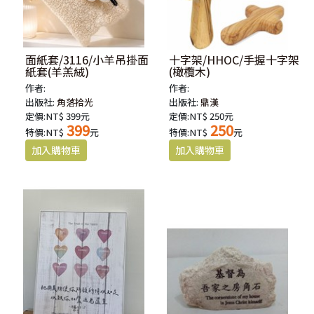
面紙套/3116/小羊吊掛面
十字架/HHOC/手握十字架
紙套(羊羔絨)
(橄欖木)
作者:
作者:
出版社:
角落拾光
出版社:
鼎漢
定價:NT$ 399元
定價:NT$ 250元
399
250
特價:NT$
元
特價:NT$
元