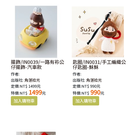
擺飾/IN0039/一路有袮公
匙圈/IN0031/手工編織公
仔擺飾-汽車款
仔匙圈-穌穌
作者:
作者:
出版社:
角落拾光
出版社:
角落拾光
定價:NT$ 1499元
定價:NT$ 990元
1499
990
特價:NT$
元
特價:NT$
元