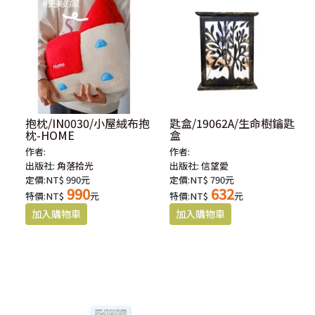
抱枕/IN0030/小屋絨布抱
匙盒/19062A/生命樹鑰匙
枕-HOME
盒
作者:
作者:
出版社:
角落拾光
出版社:
信望愛
定價:NT$ 990元
定價:NT$ 790元
990
632
特價:NT$
元
特價:NT$
元