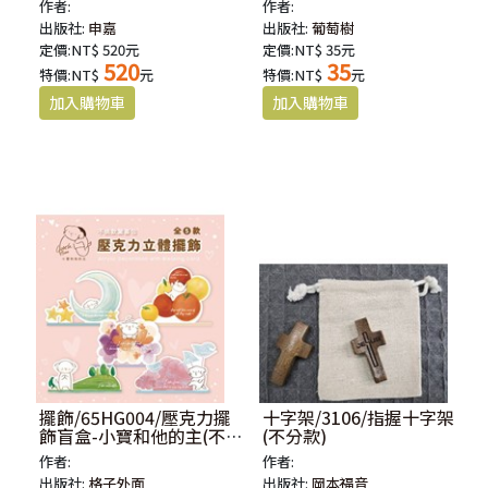
作者:
作者:
出版社:
申嘉
出版社:
葡萄樹
定價:NT$ 520元
定價:NT$ 35元
520
35
特價:NT$
元
特價:NT$
元
擺飾/65HG004/壓克力擺
十字架/3106/指握十字架
飾盲盒-小寶和他的主(不分
(不分款)
款)
作者:
作者:
出版社:
格子外面
出版社:
岡本福音