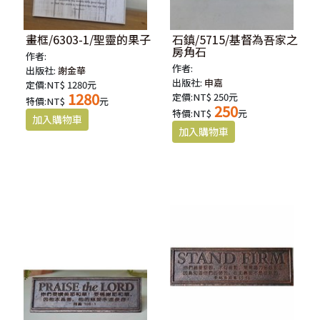
畫框/6303-1/聖靈的果子
石鎮/5715/基督為吾家之
房角石
作者:
作者:
出版社:
謝金華
出版社:
申嘉
定價:NT$ 1280元
1280
定價:NT$ 250元
特價:NT$
元
250
特價:NT$
元