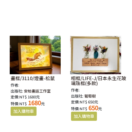
畫框/3110/燈畫-松鼠
相框/LIFE-J/日本永生花玻
璃珠框(多款)
作者:
作者:
出版社:
安柏畫話工作室
出版社:
葡萄樹
定價:NT$ 1680元
1680
定價:NT$ 650元
特價:NT$
元
650
特價:NT$
元