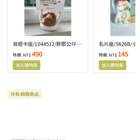
背經卡座/1044532/胖耶公仔-多彩款
490
145
特價: NT$
特價: NT$
共有
46
個商品