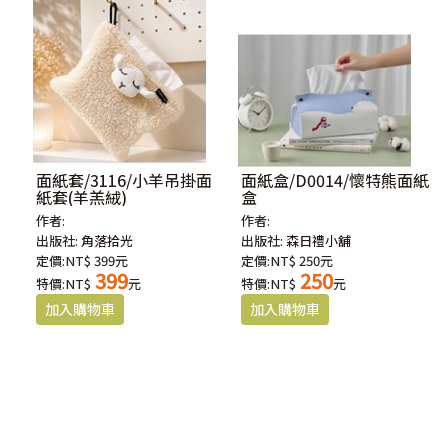
面紙套/3116/小羊吊掛面
面紙盒/D0014/懷特熊面紙
紙套(羊羔絨)
盒
作者:
作者:
出版社:
角落拾光
出版社:
森日禮小舖
定價:NT$ 399元
定價:NT$ 250元
399
250
特價:NT$
元
特價:NT$
元