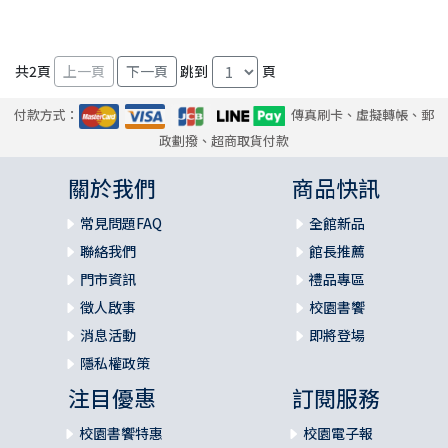
共
2
頁
跳到
頁
付款方式：
傳真刷卡、虛擬轉帳、郵
政劃撥、超商取貨付款
關於我們
商品快訊
常見問題FAQ
全館新品
聯絡我們
館長推薦
門市資訊
禮品專區
徵人啟事
校園書饗
消息活動
即將登場
隱私權政策
注目優惠
訂閱服務
校園書饗特惠
校園電子報