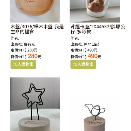
木盤/3076/櫸木木盤-我是
背經卡座/1044532/胖耶公
生命的糧食
仔-多彩款
作者:
作者:
出版社:
要有光
出版社:
胖耶日記
定價:NT$ 280元
定價:NT$ 490元
280
490
特價:NT$
元
特價:NT$
元