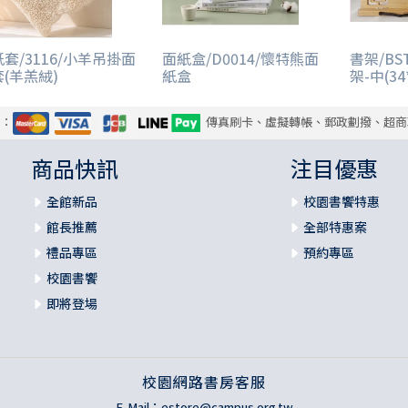
套/3116/小羊吊掛面
面紙盒/D0014/懷特熊面
書架/BS
(羊羔絨)
紙盒
架-中(34
式：
傳真刷卡、虛擬轉帳、郵政劃撥、超商
商品快訊
注目優惠
全館新品
校園書饗特惠
館長推薦
全部特惠案
禮品專區
預約專區
校園書饗
即將登場
校園網路書房客服
E-Mail：
estore@campus.org.tw