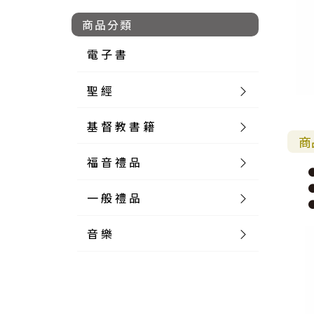
商品分類
電 子 書
聖 經
基 督 教 書 籍
新 舊 約 聖 經
商
福 音 禮 品
簡 體 聖 經
聖 經 論 叢
和 合 本
一 般 禮 品
英 文 聖 經
神 學 類
福 音 飾 品 配 件
和 合 本 標 點
參 考 書 工 具 書
音 樂
外 文 聖 經
實 踐 神 學
福 音 家 飾 用 品
一 般 卡 片
新 標 點 和 合 本
K J V
摩 西 五 經
系 統 神 學
福 音 項 鍊
讀 經 法
中 外 文 聖 經
教 會 歷 史
福 音 生 活 雜 貨
一 般 文 具
詩 本 樂 譜
和 合 本 修 訂 版
E S V
歷 史 書
神 、 創 造
宣 教 差 傳
福 音 耳 環 / 耳 夾
福 音 桌 飾 品
萬 用 卡
釋 經 法
創 世 記
註 釋 本 聖 經
生 命 造 就
福 音 食 器 廚 房
食 器 廚 房
C D
現 代 中 文 譯 本
G N B
和 合 本 / N I V
舊 約 註 釋
基 督
社 會 參 與
歷 史
福 音 手 環 / 手 鍊
福 音 布 軸 掛 畫
福 音 服 飾 布 品
貼 紙
日 記 . 筆 記
音 樂 叢 書
聖 經 概 論
出 埃 及 記
約 書 亞 記