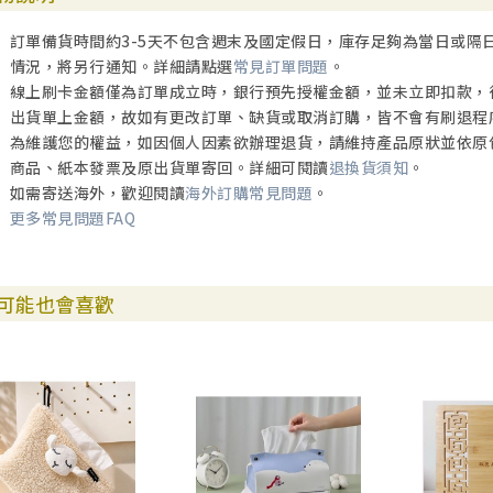
訂單備貨時間約3-5天不包含週末及國定假日，庫存足夠為當日或隔
情況，將另行通知。詳細請點選
常見訂單問題
。
線上刷卡金額僅為訂單成立時，銀行預先授權金額，並未立即扣款，
出貨單上金額，故如有更改訂單、缺貨或取消訂購，皆不會有刷退程
為維護您的權益，如因個人因素欲辦理退貨，請維持產品原狀並依原
商品、紙本發票及原出貨單寄回。詳細可閱讀
退換貨須知
。
如需寄送海外，歡迎閱讀
海外訂購常見問題
。
更多常見問題FAQ
可能也會喜歡