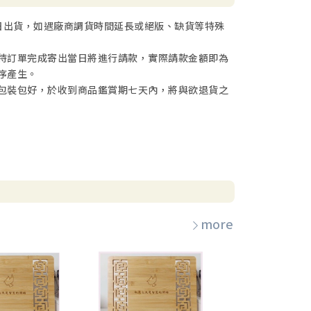
日出貨，如遇廠商調貨時間延長或絕版、缺貨等特殊
待訂單完成寄出當日將進行請款，實際請款金額即為
序產生。
包裝包好，於收到商品鑑賞期七天內，將與欲退貨之
more