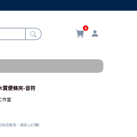
0
/木質便條夾-音符
工作室
刻為您進貨，請安心訂購)