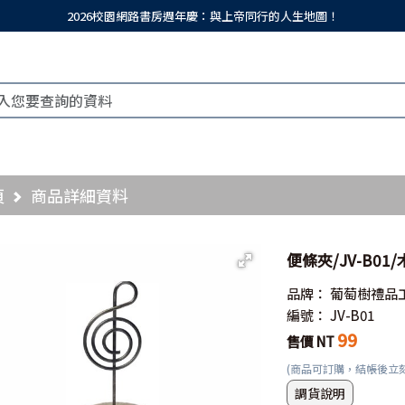
2026校園網路書房週年慶：與上帝同行的人生地圖！
頁
商品詳細資料
便條夾/JV-B01
品牌：
葡萄樹禮品
編號：
JV-B01
99
售價 NT
(商品可訂購，結帳後立
調貨說明