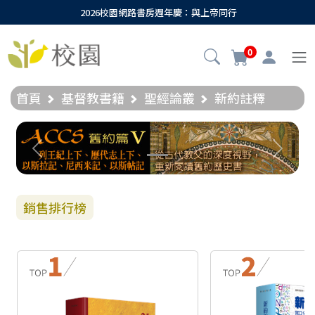
2026校園網路書房週年慶：與上帝同行
0
首頁
基督教書籍
聖經論叢
新約註釋
Previous
Next
銷售排行榜