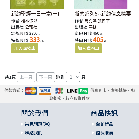
新約聖經一日一章(一)
新約系列5--新約信息精要
作者:
榎本保郎
作者:
馬有藻.張西平
出版社:
公報社
出版社:
華訓
定價:NT$ 370元
定價:NT$ 450元
333
405
特價:NT$
元
特價:NT$
元
共
1
頁
跳到
頁
付款方式：
傳真刷卡、虛擬轉帳、郵
政劃撥、超商取貨付款
關於我們
商品快訊
常見問題FAQ
全館新品
聯絡我們
館長推薦