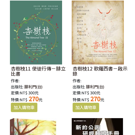
杏樹枝11 使徒行傳－腓立
杏樹枝12 歌羅西書－啟示
比書
錄
作者:
作者:
出版社:
腓利門(台)
出版社:
腓利門(台)
定價:NT$ 300元
定價:NT$ 300元
270
270
特價:NT$
元
特價:NT$
元