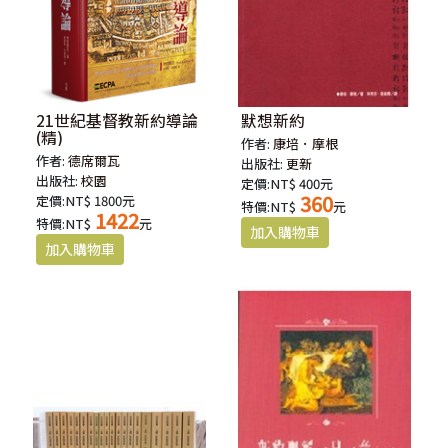
21世紀基督教新約導論
默想新約
(精)
作者:
康培．摩根
作者:
德席爾瓦
出版社:
更新
出版社:
校園
定價:NT$ 400元
360
定價:NT$ 1800元
特價:NT$
元
1422
特價:NT$
元