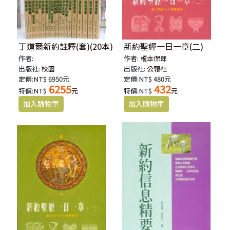
丁道爾新約註釋(套)(20本)
新約聖經一日一章(二)
作者:
作者:
榎本保郎
出版社:
校園
出版社:
公報社
定價:NT$ 6950元
定價:NT$ 480元
6255
432
特價:NT$
元
特價:NT$
元