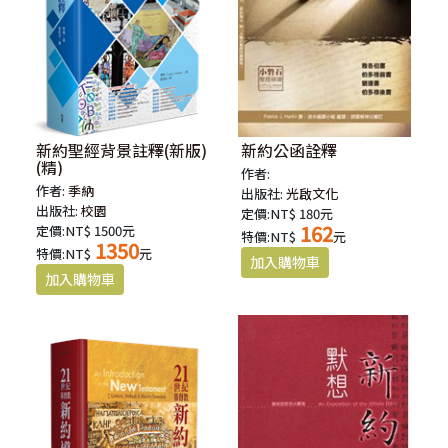
新約聖經背景註釋(新版)
新約公函詮釋
(精)
作者:
作者:
季納
出版社:
光啟文化
出版社:
校園
定價:NT$ 180元
162
定價:NT$ 1500元
特價:NT$
元
1350
特價:NT$
元