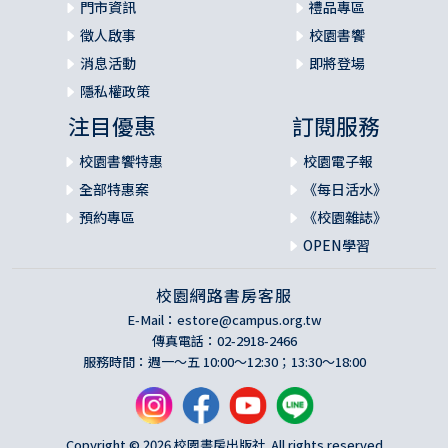
門市資訊
禮品專區
徵人啟事
校園書饗
消息活動
即將登場
隱私權政策
注目優惠
訂閱服務
校園書饗特惠
校園電子報
全部特惠案
《每日活水》
預約專區
《校園雜誌》
OPEN學習
校園網路書房客服
E-Mail：
estore@campus.org.tw
傳真電話：02-2918-2466
服務時間：週一～五 10:00～12:30；13:30～18:00
Copyright © 2026 校園書房出版社. All rights reserved