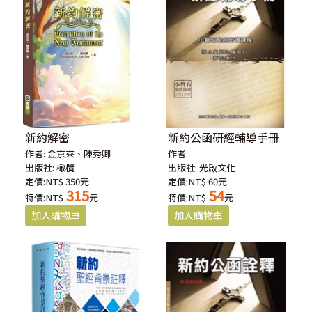
新約解密
新約公函研經輔導手冊
作者:
金京來、陳秀卿
作者:
出版社:
橄欖
出版社:
光啟文化
定價:NT$ 350元
定價:NT$ 60元
315
54
特價:NT$
元
特價:NT$
元