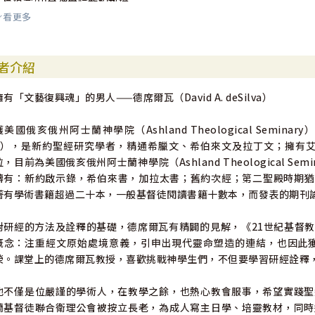
--吳道宗/中台神學院新約教授
看更多
作者強調文本，卻不流於主觀的讀入，而是建立在新約作品的處境（con
會文化網絡的勾畫，都使新約作品更為立體、更有色彩。
者介紹
--孫寶玲/新加坡浸信會神學院院長
擁有「文藝復興魂」的男人——德席爾瓦（David A. deSilva）
筆者個人教導、傳講新約多年，認為德席爾瓦的新約導論殊為重要。對
預期。本書以牧者的睿智帶動我們進入很多釋經方向，同時兼具解經手
獲美國俄亥俄州阿士蘭神學院（Ashland Theological Seminary
--曾思瀚/新約研究學者、英國雪菲爾大學哲學博士
a），是新約聖經研究學者，精通希臘文、希伯來文及拉丁文；擁有艾默理大學
位，目前為美國俄亥俄州阿士蘭神學院（Ashland Theological 
疇有：新約啟示錄，希伯來書，加拉太書；舊約次經；第二聖殿時期猶
著有學術書籍超過二十本，一般基督徒閱讀書籍十數本，而發表的期刊
對研經的方法及詮釋的基礎，德席爾瓦有精闢的見解，《21世紀基督
概念：注重經文原始處境意義，引申出現代靈命塑造的連結，也因此獲得入
榮。課堂上的德席爾瓦教授，喜歡挑戰神學生們，不但要學習研經詮釋
他不僅是位嚴謹的學術人，在教學之餘，也熱心教會服事，希望實踐聖
蘭基督徒聯合衛理公會被按立長老，為成人寫主日學、培靈教材，同時