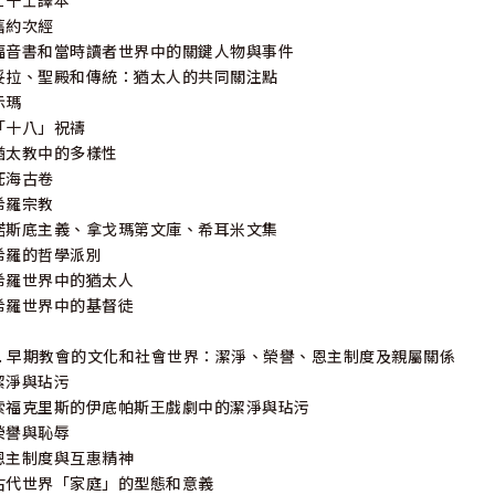
七十士譯本
舊約次經
福音書和當時讀者世界中的關鍵人物與事件
妥拉、聖殿和傳統：猶太人的共同關注點
示瑪
「十八」祝禱
猶太教中的多樣性
死海古卷
希羅宗教
諾斯底主義、拿戈瑪第文庫、希耳米文集
希羅的哲學派別
希羅世界中的猶太人
希羅世界中的基督徒
3. 早期教會的文化和社會世界：潔淨、榮譽、恩主制度及親屬關係
潔淨與玷污
索福克里斯的伊底帕斯王戲劇中的潔淨與玷污
榮譽與恥辱
恩主制度與互惠精神
古代世界「家庭」的型態和意義