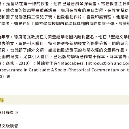
監，是位站在第一線的牧者。他自己是管風琴彈奏者，常任教會主日
哈、韓德爾的管風琴曲重新譜曲，應用在教會的主日崇拜，在教會幫助
間和妻子閒聊及陪三個兒子玩。他愛看動作片，喜愛印度料理。他是斯
問學者。如果在阿士蘭神學院校園內發現玩具槍的海綿塑膠子彈，那應
近年來，德席爾瓦教授在北美聖經學術圈內頗負盛名。他在「聖經文學協會」（Socie
發表論文，總是引人矚目，特別是很多新約經文的修辭分析。他的研究
研究，也兼顧了經外文類，諸如他最近發表的有關次經的文章與作品。
上面的研究，尤其引人矚目。已出版的學術著作有十餘本，除本書外
：商務，2010）；其餘著作有4 Maccabees: Introduction and Comme
rseverance in Gratitude: A Socio-Rhetorical Commentary o
00）等。
錄
※目錄頁※
英文版讚譽