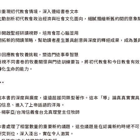
◎重現初代教會情境，深入連結書卷文本
生動剖析初代教會政治經濟與社會文化面向，細膩描繪新舊約間的意象
◎開啟聖經研讀視野，培育會眾心腦並用
開拓新的閱讀策略，幫助讀者產生兼具創意與深度的釋經成果，成為兼
◎回應教會牧養挑戰，塑造門徒事奉智慧
重視不同書卷的牧養關懷與門徒訓練要旨，將初代教會和今日教會有效
轉化生命的能力。
**
這本書的深度與廣度，遠遠超越同類型著作。這本「導」論真真實實具
的信息、進入了上帝話語的洋海。
--楊寧亞/台灣信義會台北真理堂主任牧師
本書處理了相當數量的重要新約議題，這些議題是在認識新約時絕不可
研究到位，深入淺出，實在令人激賞。