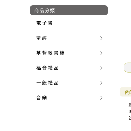
商品分類
電 子 書
聖 經
基 督 教 書 籍
新 舊 約 聖 經
福 音 禮 品
簡 體 聖 經
聖 經 論 叢
和 合 本
一 般 禮 品
英 文 聖 經
神 學 類
福 音 飾 品 配 件
和 合 本 標 點
參 考 書 工 具 書
內
音 樂
外 文 聖 經
實 踐 神 學
福 音 家 飾 用 品
一 般 卡 片
新 標 點 和 合 本
K J V
摩 西 五 經
系 統 神 學
福 音 項 鍊
讀 經 法
中 外 文 聖 經
教 會 歷 史
福 音 生 活 雜 貨
一 般 文 具
詩 本 樂 譜
和 合 本 修 訂 版
E S V
歷 史 書
神 、 創 造
宣 教 差 傳
福 音 耳 環 / 耳 夾
福 音 桌 飾 品
萬 用 卡
釋 經 法
創 世 記
註 釋 本 聖 經
生 命 造 就
福 音 食 器 廚 房
食 器 廚 房
C D
現 代 中 文 譯 本
G N B
和 合 本 / N I V
舊 約 註 釋
基 督
社 會 參 與
歷 史
福 音 手 環 / 手 鍊
福 音 布 軸 掛 畫
福 音 服 飾 布 品
貼 紙
日 記 . 筆 記
音 樂 叢 書
聖 經 概 論
出 埃 及 記
約 書 亞 記