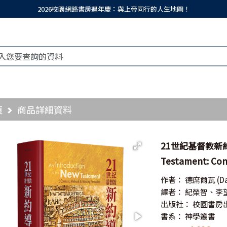
2026校園網路書房週年慶：與上帝同行的人生地圖！
頁
商品詳細資料
21世紀基督教新約導論
Testament: Con
作者：
德席爾瓦
(D
譯者：
紀榮智、李
出版社：
校園書房
書系：
神學叢書