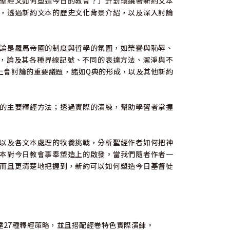
聖經又如何塑造今日的教會？」針對環繞著新約文本
，透過新約文本的歷史文化背景介紹，以及深入討論
論是羅馬帝國的制度與哲學的氛圍，如榮譽與恥辱、
的陳述，論及其各種界線記號、不同的表達方法、潔淨與不
上會討論的重要議題，諸如Q典的形成，以及其他新約
的主要釋經方法；透過實際的演練，幫助學習者掌握
以及各文本處理的牧養挑戰，分析聖經作者如何把神
本對今日教會事奉塑造上的啟發。當我們隨者作者一
而且更清楚地把握到，新約可以如何塑造今日基督徒
27種釋經策略，並且搭配經卷特色實際演練。