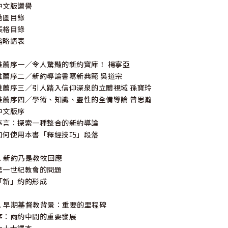
中文版讚譽
地圖目錄
表格目錄
縮略語表
推薦序一／令人驚豔的新約寶庫！ 楊寧亞
推薦序二／新約導論書寫新典範 吳道宗
推薦序三／引人踏入信仰深泉的立體視域 孫寶玲
推薦序四／學術、知識、靈性的全備導論 曾思瀚
中文版序
序言：探索一種整合的新約導論
如何使用本書「釋經技巧」段落
1. 新約乃是教牧回應
第一世紀教會的問題
「新」約的形成
2. 早期基督教背景：重要的里程碑
序：兩約中間的重要發展