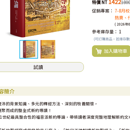
1422
特價 NT
180
促銷專案：
7-8
熱賣、
( 2026年
參考庫存量：
1
(可訂購商品，若庫存
加入購物車
試讀
容簡介
豐沛的背景知識、多元的釋經方法、深刻的牧養關懷，
匯聚而成的整全式新約導讀！
21世紀最具整合性的福音派新約導論，帶領讀者深度完整地理解新約文