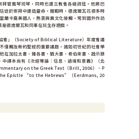
崇拜管風琴司琴，同時也建立教會各級詩班。他將巴
信徒於崇拜中建造靈命。閒暇時，德席爾瓦花很多時
里蘭卡裔美國人，熱衷與異文化接觸，常到國外作訪
該是德席爾瓦和同事在玩生存遊戲。
ty of Biblical Literature）年度會議
不僅觸及新約聖經的重要議題，諸如初世紀的社會學
他在加拉太書、雅各書、猶大書、希伯來書、啟示錄
，中譯本尚有《次經導論：信息、語境和意義》（北
ntary on the Greek Text（Brill, 2006）、P
n the Epistle “to the Hebrews”（Eerdmans, 20