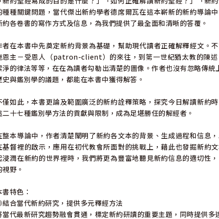
「新約聖經寫成的目的是什麼？」「如何正確解讀新約聖經？」「新約
的種種關鍵問題，當代傑出新約學者德席爾瓦在這本嶄新的新約導論中
新約各卷書的寫作方式及信息，為我們提供了最全面和清晰的答覆。
作者在本書中先奠定新約背景為基礎，幫助現代讀者正確解釋經文。不
施恩主－受恩人（patron-client）的來往，到第一世紀猶太教
潔淨的律法等等，在在為讀者勾勒出清楚的圖像。作者也沒有忽略傳統
歷史與鑑別學的議題，都能在本書中獲得解答。
不僅如此，本書更論及範圍廣泛的新約詮釋策略，探究今日解讀新約時
這二十七種鑑別學方法的貢獻與限制，成為足堪勝任的解經者。
在整本導論中，作者清楚闡明了新約各文本的背景、生成過程和信息，
在基督裡的啟示，應用在初代教會所面對的挑戰上，藉此也發掘新約文
起浸潤在新約的世界裡時，我們將更為豐富地聽見新約信息的適切性，
的視野。
本書特色：
◎結合當代新約研究，提供多元釋經方法
將當代最新研究趨勢融會貫通，標定新約研讀的重要主題，同時提供多達