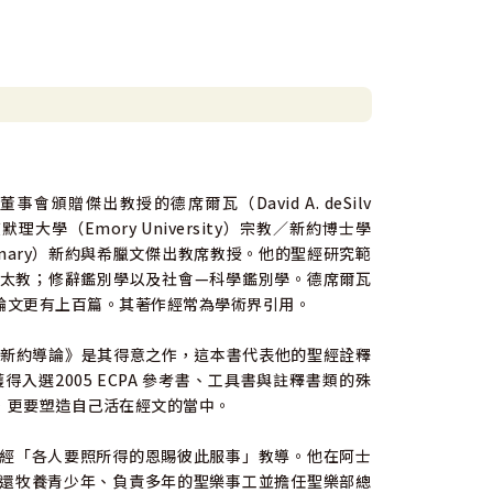
texts）之疏理。作者就新約背後典籍傳統，以致社
於學有多年的讀者，本書會超越你對一本新約導論的
冊功能。
）董事會頒贈傑出教授的德席爾瓦（David A. deSilv
（Emory University）宗教∕新約博士學
Seminary）新約與希臘文傑出教席教授。他的聖經研究範
太教；修辭鑑別學以及社會—科學鑑別學。德席爾瓦
論文更有上百篇。其著作經常為學術界引用。
教新約導論》是其得意之作，這本書代表他的聖經詮釋
選2005 ECPA 參考書、工具書與註釋書類的殊
，更要塑造自己活在經文的當中。
經「各人要照所得的恩賜彼此服事」教導。他在阿士
還牧養青少年、負責多年的聖樂事工並擔任聖樂部總