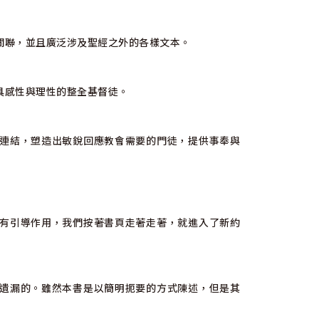
關聯，並且廣泛涉及聖經之外的各樣文本。
具感性與理性的整全基督徒。
連結，塑造出敏銳回應教會需要的門徒，提供事奉與
有引導作用，我們按著書頁走著走著，就進入了新約
遺漏的。雖然本書是以簡明扼要的方式陳述，但是其