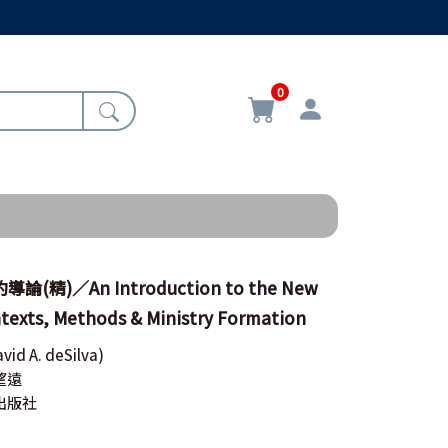
0
(精)／An Introduction to the New
texts, Methods & Ministry Formation
avid A. deSilva)
望遠
出版社