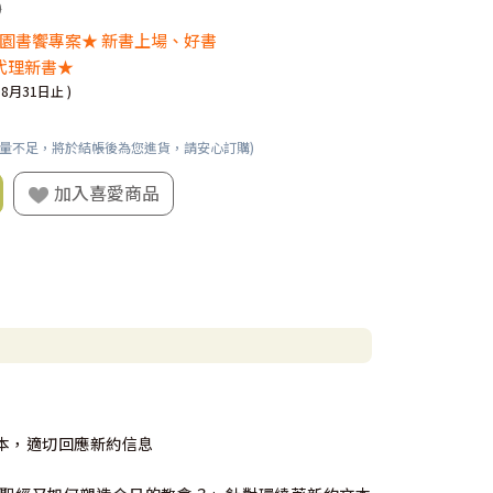
0
月校園書饗專案★ 新書上場、好書
代理新書★
08月31日止 )
數量不足，將於結帳後為您進貨，請安心訂購)
加入喜愛商品
本，適切回應新約信息