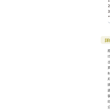
詳
I
尺