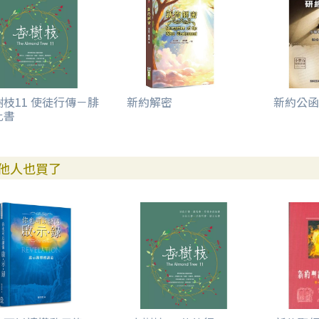
約翰貳書 157
1章 要得著滿足的賞賜 157
約翰參書 160
1章 願為主而活 160
樹枝11 使徒行傳－腓
新約解密
新約公函
比書
猶大書 162
1章 保守自己常在神愛中 163
啟示錄 166
他人也買了
章 虛己v.s.虛名 167
2章 你有一個名 169
3章 在無所遁形的天地間，追求坦然無懼 172
4章 神純全的旨意 175
5章 最尊貴的人 177
6章 數算 179
7章 日頭和炎熱必不傷害他們 181
8章 天上寂靜約有二刻 184
9章 悔改，是樁新鮮事 186