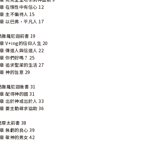
2章 在悟性中有信心 12
3章 主不偏待人 15
4章 以巴弗，平凡人 17
帖撒羅尼迦前書 19
1章 V+ing的信仰人生 20
2章 傳道人與信道人 22
3章 你們好嗎？ 25
4章 追求聖潔的生活 27
5章 神的旨意 29
帖撒羅尼迦後書 31
1章 配得神的國 31
2章 出於神或出於人 33
3章 要主動尋求協助 36
提摩太前書 38
1章 無虧的良心 39
2章 敬神的男女 42