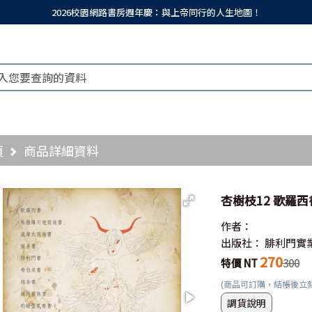
2026校園網路書房週年慶：與上帝同行的人生地圖！
頁
商品詳細資料
杏樹枝12 歌羅
作者：
出版社：
腓利門實
270
特價 NT
300
(商品可訂購，結帳後立
調貨說明