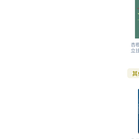
杏
立
其
1