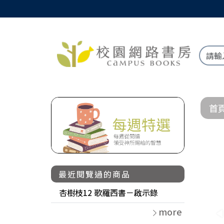
首
最近閱覽過的商品
杏樹枝12 歌羅西書－啟示錄
more