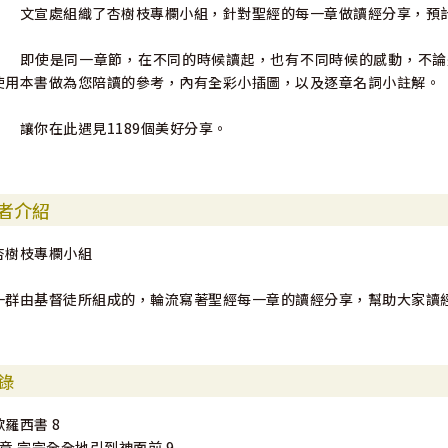
文宣處組織了杏樹枝專欄小組，針對聖經的每一章做讀經分享，預計
即使是同一章節，在不同的時候讀起，也有不同時候的感動，不論
使用本書做為您陪讀的參考，內有全彩小插圖，以及逐章名詞小註解。
讓你在此遇見1189個美好分享。
者介紹
杏樹枝專欄小組
一群由基督徒所組成的，輪流寫著聖經每一章的讀經分享，幫助大家讀
錄
歌羅西書 8
1章 完完全全地引到神面前 9