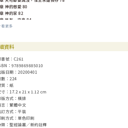
1章 天地都要滅沒，惟主永遠長存 78
2章 神的慈愛 80
3章 神的家 82
4章 另有一安息 84
看更多
5章 因苦難學順從 86
6章 定穩 89
7章 永遠的大祭司 91
細資料
8章 寫在心上的律法 93
9章 維亞多勒羅莎 96
原書號：C261
10章 寫在心上的律法 99
SBN：9789869885010
11章 更美的信心 101
出版日期：20200401
12章 與人和睦 104
頁數：224
13章 我必同他去見你們 106
材質：紙
寸：17.2 x 21 x 1.12 cm
雅各書 109
排版方式：橫排
1章 死前的追悔 110
語言：繁體中文
2章 信心沒有行為是死的 112
裝訂方式：平裝
3章 勒住舌頭 115
印刷方式：單色印刷
4章 二個王․二隻狼 118
分類：聖經論叢／新約註釋
5章 忍耐等候不放棄 120