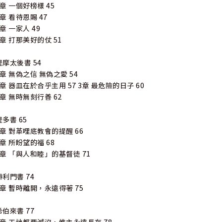
3章 一個好榜樣 45
4章 看待恩賜 47
5章 一家人 49
6章 打那美好的仗 51
提摩太後書 54
1章 無偽之信 無偽之愛 54
2章 器皿在於合乎主用 57 3章 最危險的日子 60
4章 無時無刻行善 62
提多書 65
1章 對革哩底教會的提醒 66
2章 所盼望的福 68
3章 「與人和睦」的基督徒 71
腓利門書 74
1章 暫時離開，永遠得著 75
希伯來書 77