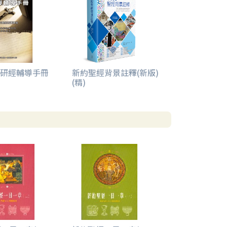
研經輔導手冊
新約聖經背景註釋(新版)
(精)