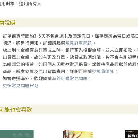
適用對象：適用所有人
彼得前書 123
1章 憂愁夠了，就是夠了！ 124
物說明
2章 以石為名 127
3章 一個體悟 130
訂單備貨時間約3-5天不包含週末及國定假日，庫存足夠為當日或隔
4章 兩種受苦 132
情況，將另行通知。詳細請點選
常見訂單問題
。
5章 不出於勉強，乃是甘心 135
線上刷卡金額僅為訂單成立時，銀行預先授權金額，並未立即扣款，
出貨單上金額，故如有更改訂單、缺貨或取消訂購，皆不會有刷退程
彼得後書 137
為維護您的權益，如因個人因素欲辦理退貨，請維持產品原狀並依原
1章 在信上富足 137
商品、紙本發票及原出貨單寄回。詳細可閱讀
退換貨須知
。
2章 不義之人，終必被審判 140
如需寄送海外，歡迎閱讀
海外訂購常見問題
。
3章 我們能否安然見主 142
更多常見問題FAQ
約翰壹書 145
1章 新關係，心聯繫 146
可能也會喜歡
2章 神的道即愛 148
3章 心非戰場，坦然無懼！ 150
4章 屬世之人論世界的事 152
5章 愛神--就是遵守祂的誡命 154