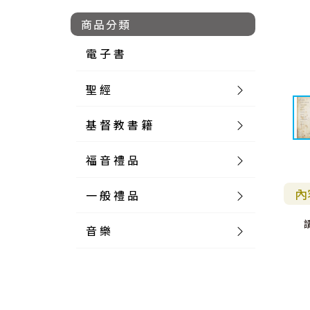
商品分類
電 子 書
聖 經
基 督 教 書 籍
新 舊 約 聖 經
福 音 禮 品
簡 體 聖 經
聖 經 論 叢
和 合 本
內
一 般 禮 品
英 文 聖 經
神 學 類
福 音 飾 品 配 件
和 合 本 標 點
參 考 書 工 具 書
音 樂
外 文 聖 經
實 踐 神 學
福 音 家 飾 用 品
一 般 卡 片
新 標 點 和 合 本
K J V
摩 西 五 經
系 統 神 學
福 音 項 鍊
讀 經 法
中 外 文 聖 經
教 會 歷 史
福 音 生 活 雜 貨
一 般 文 具
詩 本 樂 譜
和 合 本 修 訂 版
E S V
歷 史 書
神 、 創 造
宣 教 差 傳
福 音 耳 環 / 耳 夾
福 音 桌 飾 品
萬 用 卡
釋 經 法
創 世 記
註 釋 本 聖 經
生 命 造 就
福 音 食 器 廚 房
食 器 廚 房
C D
現 代 中 文 譯 本
G N B
和 合 本 / N I V
舊 約 註 釋
基 督
社 會 參 與
歷 史
福 音 手 環 / 手 鍊
福 音 布 軸 掛 畫
福 音 服 飾 布 品
貼 紙
日 記 . 筆 記
音 樂 叢 書
聖 經 概 論
出 埃 及 記
約 書 亞 記